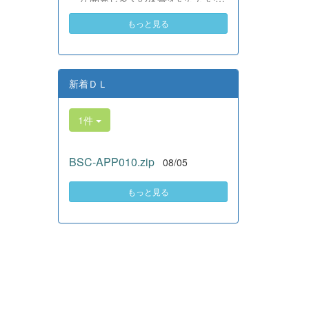
素晴らしい。異文化理解のマイン
いる、全商検定合格支援ポータル
ドが自然と身についている」と、
もっと見る
サイト『Compath（コンパス）』
賞賛の声をいただきました！ 教室
がさらにバージョンアップいたし
の中だけでなく、地域や世界とい
ました。 今回もユーザーの皆様
う広いフィールドで本領を発揮す
からいただいたアンケートのご意
る教養科生たち。多文化共生社会
見をもとに、BSC部員のプログラ
新着ＤＬ
を引っ張る頼もしい姿に、誇らし
ミングチームがデバッグ（不具合
さでいっぱいです。 教養科生、ど
修正）から新機能の実装までを行
んどん外へ飛び出そう！ その温か
1件
いました。今回のアップデートで
い心と行動力を磨き、世界を笑顔
は、ビジネス計算・簿記・ビジネ
にする魅力的な人材へ成長してい
ス文書・情報処理・商業経済・財
く皆さんを応援しています！
BSC-APP010.zip
08/05
務分析・ビジネスコミュニケーシ
ョンなど各ジャンルに及ぶ計79件
の更新プログラムを一挙にリリー
もっと見る
スしました。 具体的には、各検
定問題数の大幅増加をはじめ、英
語翻訳機能の追加、フォント拡大
など視認性の改善、SEO対策（タ
グの最適化）によるサイト動作の
快適化を実施しました（SEO対策
は全てのプログラムで更新しまし
た）。今後も生徒たちの技術と発