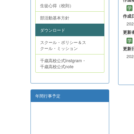
生徒心得（校則）
作成
部活動基本方針
202
ダウンロード
更新
スクール・ポリシー＆ス
クール・ミッション
更新
202
千歳高校公式Instgram・
千歳高校公式note
年間行事予定