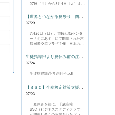
した。緊張感のある全国の舞台に
27日（月）から8月4日（火）まで
おいて、一人一人が役割を果た
の日程で、それぞれ学習に取り組
し、心を込めた演技と表現を披露
みました。多くの生徒が意欲的に
することができました。 また、
【世界とつながる夏祭り！国際教養科の生徒が多文化共生ボランテ...
参加し、これまでの学習内容の復
今回の全国大会出場にあたり、多
07/29
習や発展的な内容、受験に向けた
大なるご支援・ご協力をいただき
学習などに真剣に取り組む姿が見
ました企業の皆様、ならびに心温
7月26日（日）、市民活動センタ
られました。夏期講習で身に付け
まるご寄付や温かいご声援を寄せ
ー「えにあす」にて開催された恵
た学習習慣や知識を、今後の学校
てくださった地域の皆様方に、心
庭国際交流プラザ主催「日本の夏
生活や学習に生かし、一人一人が
より感謝申し上げます。皆様から
祭り体験」に、本校国際教養科の
さらなる成長につなげてくれるこ
の温かいご支援が部員たちの大き
生徒6名がボランティアとして参
とを期待しています。 &nbsp;
生徒指導部より夏休み前の注意事項
な励みとなり、全国の舞台で最高
加しました！ 会場にはウクライ
のパフォーマンスと演技を届ける
07/24
ナ、ネパール、アフガニスタンな
ことができました。今回の経験を
ど多国籍な参加者が集まり、ヨー
糧に、さらに表現力に磨きをか
生徒指導部通信 創刊号.pdf
ヨー釣りや綿あめ、盆踊りなどを
け、今後も活動してまいります。
満喫。浴衣姿でイベントを彩った
引き続き、本校演劇部への変わら
1年生や、経験を生かして頼もし
【ＢＳＣ】全商検定対策支援ポータルサイト「Compath（コンパス）...
ぬご声援をよろしくお願いいたし
く場を仕切る3年生など、生徒た
ます。 &nbsp;
07/23
ちは言葉や国境を超えて笑顔で交
流を深めました。 主催者の方から
夏休みを前に、千歳高校
は、「国籍や年齢を問わず笑顔で
BSC（ビジネススタディクラブ）
寄り添い、自分で考えて動く姿が
が開発し多くの反響をいただいて