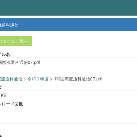
流通科通信
ファイル一覧へ
イル名
国際流通科通信07.pdf
際流通科通信
>
令和６年度
>
R6国際流通科通信07.pdf
ズ
 KB
ンロード回数
者