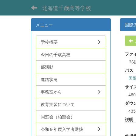
北海道千歳高等学校
メニュー
国際
学校概要
ファ
今日の千歳高校
R6
部活動
パス
国
進路状況
サイ
事務室から
460
ダウ
教育実習について
435
同窓会（柏望会）
説明
令和９年度入学者選抜
作成