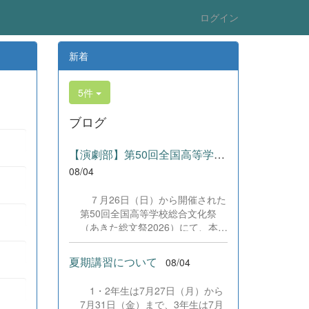
ログイン
新着
5件
ブログ
【演劇部】第50回全国高等学校総合文化祭にて受賞!
08/04
７月26日（日）から開催された
第50回全国高等学校総合文化祭
（あきた総文祭2026）にて、本校
演劇部が「優良賞」及び「舞台美
術賞」を受賞いたしました。大会
夏期講習について
08/04
当日は、本校の部員たちもこれま
で積み重ねてきた練習の成果を存
1・2年生は7月27日（月）から
分に発揮し、堂々と舞台に立ちま
7月31日（金）まで、3年生は7月