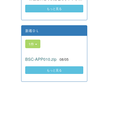
素晴らしい。異文化理解のマイン
いる、全商検定合格支援ポータル
ドが自然と身についている」と、
もっと見る
サイト『Compath（コンパス）』
賞賛の声をいただきました！ 教室
がさらにバージョンアップいたし
の中だけでなく、地域や世界とい
ました。 今回もユーザーの皆様
う広いフィールドで本領を発揮す
からいただいたアンケートのご意
る教養科生たち。多文化共生社会
見をもとに、BSC部員のプログラ
新着ＤＬ
を引っ張る頼もしい姿に、誇らし
ミングチームがデバッグ（不具合
さでいっぱいです。 教養科生、ど
修正）から新機能の実装までを行
んどん外へ飛び出そう！ その温か
1件
いました。今回のアップデートで
い心と行動力を磨き、世界を笑顔
は、ビジネス計算・簿記・ビジネ
にする魅力的な人材へ成長してい
ス文書・情報処理・商業経済・財
く皆さんを応援しています！
BSC-APP010.zip
08/05
務分析・ビジネスコミュニケーシ
ョンなど各ジャンルに及ぶ計79件
の更新プログラムを一挙にリリー
もっと見る
スしました。 具体的には、各検
定問題数の大幅増加をはじめ、英
語翻訳機能の追加、フォント拡大
など視認性の改善、SEO対策（タ
グの最適化）によるサイト動作の
快適化を実施しました（SEO対策
は全てのプログラムで更新しまし
た）。今後も生徒たちの技術と発