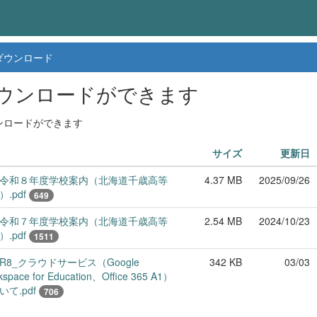
ダウンロード
ウンロードができます
ンロードができます
サイズ
更新日
令和８年度学校案内（北海道千歳高等
4.37 MB
2025/09/26
.pdf
649
令和７年度学校案内（北海道千歳高等
2.54 MB
2024/10/23
.pdf
1511
R8_クラウドサービス（Google
342 KB
03/03
space for Education、Office 365 A1）
いて.pdf
706