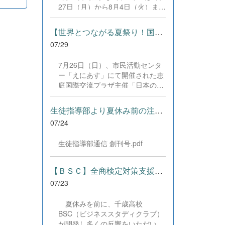
した。緊張感のある全国の舞台に
27日（月）から8月4日（火）まで
おいて、一人一人が役割を果た
の日程で、それぞれ学習に取り組
し、心を込めた演技と表現を披露
みました。多くの生徒が意欲的に
することができました。 また、
【世界とつながる夏祭り！国際教養科の生徒が多文化共生ボランテ...
参加し、これまでの学習内容の復
今回の全国大会出場にあたり、多
07/29
習や発展的な内容、受験に向けた
大なるご支援・ご協力をいただき
学習などに真剣に取り組む姿が見
ました企業の皆様、ならびに心温
7月26日（日）、市民活動センタ
られました。夏期講習で身に付け
まるご寄付や温かいご声援を寄せ
ー「えにあす」にて開催された恵
た学習習慣や知識を、今後の学校
てくださった地域の皆様方に、心
庭国際交流プラザ主催「日本の夏
生活や学習に生かし、一人一人が
より感謝申し上げます。皆様から
祭り体験」に、本校国際教養科の
さらなる成長につなげてくれるこ
の温かいご支援が部員たちの大き
生徒6名がボランティアとして参
とを期待しています。 &nbsp;
生徒指導部より夏休み前の注意事項
な励みとなり、全国の舞台で最高
加しました！ 会場にはウクライ
のパフォーマンスと演技を届ける
07/24
ナ、ネパール、アフガニスタンな
ことができました。今回の経験を
ど多国籍な参加者が集まり、ヨー
糧に、さらに表現力に磨きをか
生徒指導部通信 創刊号.pdf
ヨー釣りや綿あめ、盆踊りなどを
け、今後も活動してまいります。
満喫。浴衣姿でイベントを彩った
引き続き、本校演劇部への変わら
1年生や、経験を生かして頼もし
【ＢＳＣ】全商検定対策支援ポータルサイト「Compath（コンパス）...
ぬご声援をよろしくお願いいたし
く場を仕切る3年生など、生徒た
ます。 &nbsp;
07/23
ちは言葉や国境を超えて笑顔で交
流を深めました。 主催者の方から
夏休みを前に、千歳高校
は、「国籍や年齢を問わず笑顔で
BSC（ビジネススタディクラブ）
寄り添い、自分で考えて動く姿が
が開発し多くの反響をいただいて