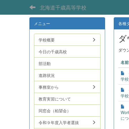
北海道千歳高等学校
メニュー
各種
ダ
学校概要
ダウ
今日の千歳高校
名前
部活動
進路状況
学校）
事務室から
学校）
教育実習について
同窓会（柏望会）
Work
につ
令和９年度入学者選抜