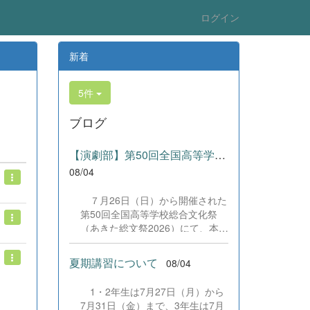
ログイン
新着
5件
ブログ
【演劇部】第50回全国高等学校総合文化祭にて受賞!
08/04
７月26日（日）から開催された
第50回全国高等学校総合文化祭
（あきた総文祭2026）にて、本校
演劇部が「優良賞」及び「舞台美
術賞」を受賞いたしました。大会
夏期講習について
08/04
当日は、本校の部員たちもこれま
で積み重ねてきた練習の成果を存
1・2年生は7月27日（月）から
分に発揮し、堂々と舞台に立ちま
7月31日（金）まで、3年生は7月