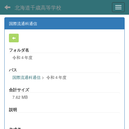
北海道千歳高等学校
Toggl
国際流通科通信
フォルダ名
令和４年度
パス
国際流通科通信
>
令和４年度
合計サイズ
7.62 MB
説明