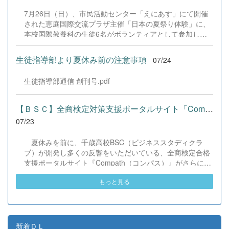
を期待しています。 &nbsp;
本校演劇部への変わらぬご声援をよろしくお願いいたしま
7月26日（日）、市民活動センター「えにあす」にて開催
す。 &nbsp;
された恵庭国際交流プラザ主催「日本の夏祭り体験」に、
本校国際教養科の生徒6名がボランティアとして参加しま
した！ 会場にはウクライナ、ネパール、アフガニスタンな
ど多国籍な参加者が集まり、ヨーヨー釣りや綿あめ、盆踊
生徒指導部より夏休み前の注意事項
07/24
りなどを満喫。浴衣姿でイベントを彩った1年生や、経験
を生かして頼もしく場を仕切る3年生など、生徒たちは言
生徒指導部通信 創刊号.pdf
葉や国境を超えて笑顔で交流を深めました。 主催者の方か
らは、「国籍や年齢を問わず笑顔で寄り添い、自分で考え
て動く姿が素晴らしい。異文化理解のマインドが自然と身
【ＢＳＣ】全商検定対策支援ポータルサイト「Compath（コンパス）...
についている」と、賞賛の声をいただきました！ 教室の中
07/23
だけでなく、地域や世界という広いフィールドで本領を発
揮する教養科生たち。多文化共生社会を引っ張る頼もしい
夏休みを前に、千歳高校BSC（ビジネススタディクラ
姿に、誇らしさでいっぱいです。 教養科生、どんどん外へ
ブ）が開発し多くの反響をいただいている、全商検定合格
飛び出そう！ その温かい心と行動力を磨き、世界を笑顔に
支援ポータルサイト『Compath（コンパス）』がさらにバ
する魅力的な人材へ成長していく皆さんを応援していま
ージョンアップいたしました。 今回もユーザーの皆様か
す！
もっと見る
らいただいたアンケートのご意見をもとに、BSC部員のプ
ログラミングチームがデバッグ（不具合修正）から新機能
の実装までを行いました。今回のアップデートでは、ビジ
ネス計算・簿記・ビジネス文書・情報処理・商業経済・財
務分析・ビジネスコミュニケーションなど各ジャンルに及
新着ＤＬ