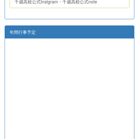
千歳高校公式Instgram・千歳高校公式note
年間行事予定