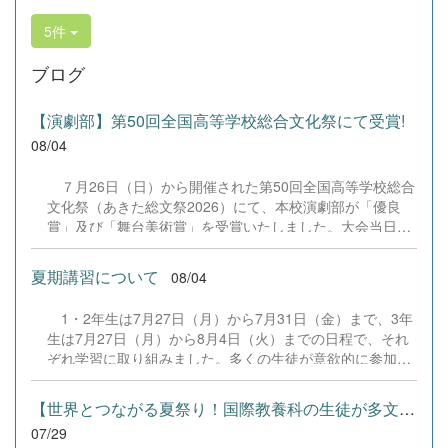
5件
ブログ
【演劇部】第50回全国高等学校総合文化祭にて受賞!
08/04
７月26日（日）から開催された第50回全国高等学校総合
文化祭（あきた総文祭2026）にて、本校演劇部が「優良
賞」及び「舞台美術賞」を受賞いたしました。大会当日
は、本校の部員たちもこれまで積み重ねてきた練習の成果
を存分に発揮し、堂々と舞台に立ちました。緊張感のある
夏期講習について
08/04
全国の舞台において、一人一人が役割を果たし、心を込め
た演技と表現を披露することができました。 また、今回
1・2年生は7月27日（月）から7月31日（金）まで、3年
の全国大会出場にあたり、多大なるご支援・ご協力をいた
生は7月27日（月）から8月4日（火）までの日程で、それ
だきました企業の皆様、ならびに心温まるご寄付や温かい
ぞれ学習に取り組みました。多くの生徒が意欲的に参加
ご声援を寄せてくださった地域の皆様方に、心より感謝申
し、これまでの学習内容の復習や発展的な内容、受験に向
し上げます。皆様からの温かいご支援が部員たちの大きな
けた学習などに真剣に取り組む姿が見られました。夏期講
励みとなり、全国の舞台で最高のパフォーマンスと演技を
【世界とつながる夏祭り！国際教養科の生徒が多文化共生ボランテ...
習で身に付けた学習習慣や知識を、今後の学校生活や学習
届けることができました。今回の経験を糧に、さらに表現
07/29
に生かし、一人一人がさらなる成長につなげてくれること
力に磨きをかけ、今後も活動してまいります。引き続き、