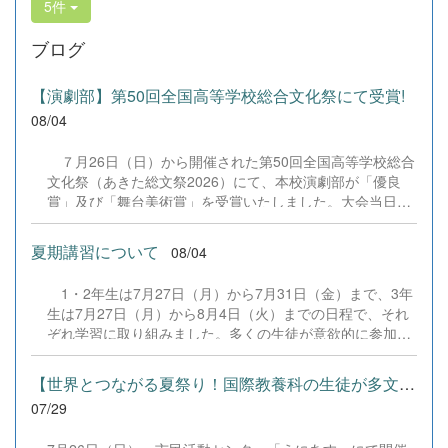
5件
ブログ
【演劇部】第50回全国高等学校総合文化祭にて受賞!
08/04
７月26日（日）から開催された第50回全国高等学校総合
文化祭（あきた総文祭2026）にて、本校演劇部が「優良
賞」及び「舞台美術賞」を受賞いたしました。大会当日
は、本校の部員たちもこれまで積み重ねてきた練習の成果
を存分に発揮し、堂々と舞台に立ちました。緊張感のある
夏期講習について
08/04
全国の舞台において、一人一人が役割を果たし、心を込め
た演技と表現を披露することができました。 また、今回
1・2年生は7月27日（月）から7月31日（金）まで、3年
の全国大会出場にあたり、多大なるご支援・ご協力をいた
生は7月27日（月）から8月4日（火）までの日程で、それ
だきました企業の皆様、ならびに心温まるご寄付や温かい
ぞれ学習に取り組みました。多くの生徒が意欲的に参加
ご声援を寄せてくださった地域の皆様方に、心より感謝申
し、これまでの学習内容の復習や発展的な内容、受験に向
し上げます。皆様からの温かいご支援が部員たちの大きな
けた学習などに真剣に取り組む姿が見られました。夏期講
励みとなり、全国の舞台で最高のパフォーマンスと演技を
【世界とつながる夏祭り！国際教養科の生徒が多文化共生ボランテ...
習で身に付けた学習習慣や知識を、今後の学校生活や学習
届けることができました。今回の経験を糧に、さらに表現
07/29
に生かし、一人一人がさらなる成長につなげてくれること
力に磨きをかけ、今後も活動してまいります。引き続き、
を期待しています。 &nbsp;
本校演劇部への変わらぬご声援をよろしくお願いいたしま