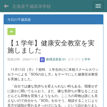
北海道千歳高等学校
Toggl
今日の千歳高校
【１学年】健康安全教室を実
施しました
投稿日時 : 2024/11/11
教職員更新-01
カテゴリ:
１学年
11月11日（月）７校時、１年生向けに本校スクールカウン
セラーによる『SOSの出し方』をテーマにした健康安全教室
を実施しました。
「自分では嫌な気持ちを変えられない時もある。我慢せず
に誰かに聞いてもらおう。また、嫌な気持ちが重なることは
どんどん荷物を背負うようなもの。こころの荷物は誰にも見
えないので自分から『SOS』を出そう。相談することにより
見方や認知が変わるきっかけになる。」という話がありまし