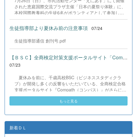
7月26日（日）、市民活動センター「えにあす」にて開催
す。 &nbsp;
された恵庭国際交流プラザ主催「日本の夏祭り体験」に、
本校国際教養科の生徒6名がボランティアとして参加しま
した！ 会場にはウクライナ、ネパール、アフガニスタンな
ど多国籍な参加者が集まり、ヨーヨー釣りや綿あめ、盆踊
生徒指導部より夏休み前の注意事項
07/24
りなどを満喫。浴衣姿でイベントを彩った1年生や、経験
を生かして頼もしく場を仕切る3年生など、生徒たちは言
生徒指導部通信 創刊号.pdf
葉や国境を超えて笑顔で交流を深めました。 主催者の方か
らは、「国籍や年齢を問わず笑顔で寄り添い、自分で考え
て動く姿が素晴らしい。異文化理解のマインドが自然と身
【ＢＳＣ】全商検定対策支援ポータルサイト「Compath（コンパス）...
についている」と、賞賛の声をいただきました！ 教室の中
07/23
だけでなく、地域や世界という広いフィールドで本領を発
揮する教養科生たち。多文化共生社会を引っ張る頼もしい
夏休みを前に、千歳高校BSC（ビジネススタディクラ
姿に、誇らしさでいっぱいです。 教養科生、どんどん外へ
ブ）が開発し多くの反響をいただいている、全商検定合格
飛び出そう！ その温かい心と行動力を磨き、世界を笑顔に
支援ポータルサイト『Compath（コンパス）』がさらにバ
する魅力的な人材へ成長していく皆さんを応援していま
ージョンアップいたしました。 今回もユーザーの皆様か
す！
もっと見る
らいただいたアンケートのご意見をもとに、BSC部員のプ
ログラミングチームがデバッグ（不具合修正）から新機能
の実装までを行いました。今回のアップデートでは、ビジ
ネス計算・簿記・ビジネス文書・情報処理・商業経済・財
務分析・ビジネスコミュニケーションなど各ジャンルに及
新着ＤＬ
ぶ計79件の更新プログラムを一挙にリリースしました。