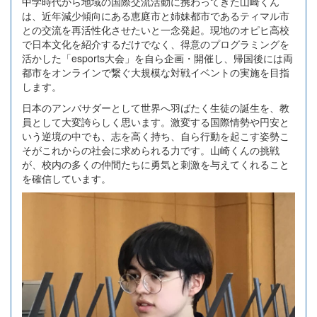
中学時代から地域の国際交流活動に携わってきた山崎くん
は、近年減少傾向にある恵庭市と姉妹都市であるティマル市
との交流を再活性化させたいと一念発起。現地のオピヒ高校
で日本文化を紹介するだけでなく、得意のプログラミングを
活かした「esports大会」を自ら企画・開催し、帰国後には両
都市をオンラインで繋ぐ大規模な対戦イベントの実施を目指
します。
日本のアンバサダーとして世界へ羽ばたく生徒の誕生を、教
員として大変誇らしく思います。激変する国際情勢や円安と
いう逆境の中でも、志を高く持ち、自ら行動を起こす姿勢こ
そがこれからの社会に求められる力です。山崎くんの挑戦
が、校内の多くの仲間たちに勇気と刺激を与えてくれること
を確信しています。