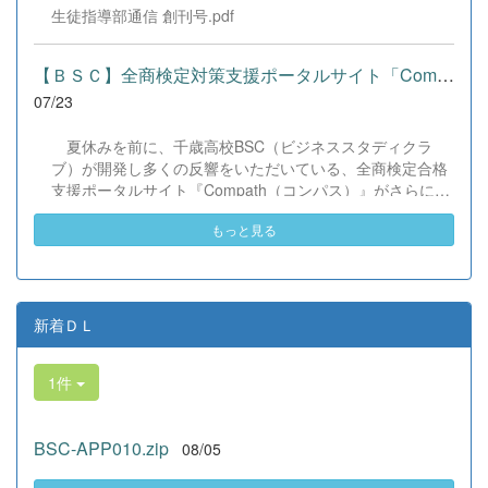
を生かして頼もしく場を仕切る3年生など、生徒たちは言
生徒指導部通信 創刊号.pdf
葉や国境を超えて笑顔で交流を深めました。 主催者の方か
らは、「国籍や年齢を問わず笑顔で寄り添い、自分で考え
て動く姿が素晴らしい。異文化理解のマインドが自然と身
【ＢＳＣ】全商検定対策支援ポータルサイト「Compath（コンパス）...
についている」と、賞賛の声をいただきました！ 教室の中
07/23
だけでなく、地域や世界という広いフィールドで本領を発
揮する教養科生たち。多文化共生社会を引っ張る頼もしい
夏休みを前に、千歳高校BSC（ビジネススタディクラ
姿に、誇らしさでいっぱいです。 教養科生、どんどん外へ
ブ）が開発し多くの反響をいただいている、全商検定合格
飛び出そう！ その温かい心と行動力を磨き、世界を笑顔に
支援ポータルサイト『Compath（コンパス）』がさらにバ
する魅力的な人材へ成長していく皆さんを応援していま
ージョンアップいたしました。 今回もユーザーの皆様か
す！
もっと見る
らいただいたアンケートのご意見をもとに、BSC部員のプ
ログラミングチームがデバッグ（不具合修正）から新機能
の実装までを行いました。今回のアップデートでは、ビジ
ネス計算・簿記・ビジネス文書・情報処理・商業経済・財
務分析・ビジネスコミュニケーションなど各ジャンルに及
新着ＤＬ
ぶ計79件の更新プログラムを一挙にリリースしました。
具体的には、各検定問題数の大幅増加をはじめ、英語翻訳
1件
機能の追加、フォント拡大など視認性の改善、SEO対策
（タグの最適化）によるサイト動作の快適化を実施しまし
た（SEO対策は全てのプログラムで更新しました）。今後
BSC-APP010.zip
08/05
も生徒たちの技術と発想力でより学びやすいサイトへと進
化させてまいりますので、検定合格に向けぜひ新しくなっ