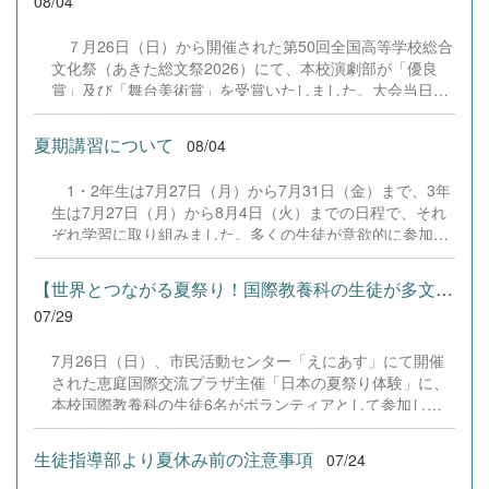
08/04
７月26日（日）から開催された第50回全国高等学校総合
文化祭（あきた総文祭2026）にて、本校演劇部が「優良
賞」及び「舞台美術賞」を受賞いたしました。大会当日
は、本校の部員たちもこれまで積み重ねてきた練習の成果
を存分に発揮し、堂々と舞台に立ちました。緊張感のある
夏期講習について
08/04
全国の舞台において、一人一人が役割を果たし、心を込め
た演技と表現を披露することができました。 また、今回
1・2年生は7月27日（月）から7月31日（金）まで、3年
の全国大会出場にあたり、多大なるご支援・ご協力をいた
生は7月27日（月）から8月4日（火）までの日程で、それ
だきました企業の皆様、ならびに心温まるご寄付や温かい
ぞれ学習に取り組みました。多くの生徒が意欲的に参加
ご声援を寄せてくださった地域の皆様方に、心より感謝申
し、これまでの学習内容の復習や発展的な内容、受験に向
し上げます。皆様からの温かいご支援が部員たちの大きな
けた学習などに真剣に取り組む姿が見られました。夏期講
励みとなり、全国の舞台で最高のパフォーマンスと演技を
【世界とつながる夏祭り！国際教養科の生徒が多文化共生ボランテ...
習で身に付けた学習習慣や知識を、今後の学校生活や学習
届けることができました。今回の経験を糧に、さらに表現
07/29
に生かし、一人一人がさらなる成長につなげてくれること
力に磨きをかけ、今後も活動してまいります。引き続き、
を期待しています。 &nbsp;
本校演劇部への変わらぬご声援をよろしくお願いいたしま
7月26日（日）、市民活動センター「えにあす」にて開催
す。 &nbsp;
された恵庭国際交流プラザ主催「日本の夏祭り体験」に、
本校国際教養科の生徒6名がボランティアとして参加しま
した！ 会場にはウクライナ、ネパール、アフガニスタンな
ど多国籍な参加者が集まり、ヨーヨー釣りや綿あめ、盆踊
生徒指導部より夏休み前の注意事項
07/24
りなどを満喫。浴衣姿でイベントを彩った1年生や、経験