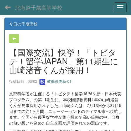
北海道千歳高等学校
Toggl
今日の千歳高校
【国際交流】快挙！「トビタ
テ！留学JAPAN」第11期生に
山崎渚音くんが採用！
投稿日時 : 06/02
教職員更新-01
文部科学省が主催する「トビタテ！留学JAPAN 新・日本代表
プログラム」の第11期生に、本校国際教養科1年の山崎渚音
くんが見事採用されました。山崎くんは、7月13日から8月15
日までの約1ヶ月間、ニュージーランドのティマル市へ渡航し
ます。全国から優秀な学生が集う極めて高い倍率の中、自身
の熱い想いを込めた自主企画が評価されての選出です。