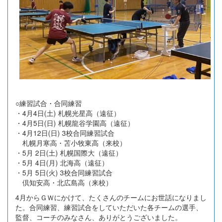
○練習試合・合同練習
・4月4日(土) 札幌光星高（遠征）
・4月5日(日) 札幌龍谷学園高（遠征）
・4月12日(日) 3校合同練習試合
札幌月寒高・苫小牧東高（来校）
・5月 2日(土) 札幌国際大（遠征）
・5月 4日(月) 北海高（遠征）
・5月 5日(火) 3校合同練習試合
倶知安高・北広島高（来校）
4月からＧＷにかけて、たくさんのチームにお世話になりまし
た。合同練習、練習試合をしていただいた各チームの選手、
監督、コーチのみなさん、ありがとうございました。