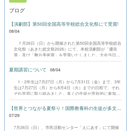
ブログ
【演劇部】第50回全国高等学校総合文化祭にて受賞!
08/04
７月26日（日）から開催された第50回全国高等学校総合
文化祭（あきた総文祭2026）にて、本校演劇部が「優良
賞」及び「舞台美術賞」を受賞いたしました。大会当日
は、本校の部員たちもこれまで積み重ねてきた練習の成果
を存分に発揮し、堂々と舞台に立ちました。緊張感のある
夏期講習について
08/04
全国の舞台において、一人一人が役割を果たし、心を込め
た演技と表現を披露することができました。 また、今回
1・2年生は7月27日（月）から7月31日（金）まで、3年
の全国大会出場にあたり、多大なるご支援・ご協力をいた
生は7月27日（月）から8月4日（火）までの日程で、それ
だきました企業の皆様、ならびに心温まるご寄付や温かい
ぞれ学習に取り組みました。多くの生徒が意欲的に参加
ご声援を寄せてくださった地域の皆様方に、心より感謝申
し、これまでの学習内容の復習や発展的な内容、受験に向
し上げます。皆様からの温かいご支援が部員たちの大きな
けた学習などに真剣に取り組む姿が見られました。夏期講
励みとなり、全国の舞台で最高のパフォーマンスと演技を
【世界とつながる夏祭り！国際教養科の生徒が多文化共生ボランテ...
習で身に付けた学習習慣や知識を、今後の学校生活や学習
届けることができました。今回の経験を糧に、さらに表現
07/29
に生かし、一人一人がさらなる成長につなげてくれること
力に磨きをかけ、今後も活動してまいります。引き続き、
を期待しています。 &nbsp;
本校演劇部への変わらぬご声援をよろしくお願いいたしま
7月26日（日）、市民活動センター「えにあす」にて開催
す。 &nbsp;