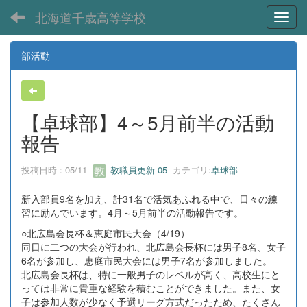
北海道千歳高等学校
Toggl
部活動
【卓球部】4～5月前半の活動
報告
投稿日時 : 05/11
教職員更新-05
カテゴリ:
卓球部
新入部員9名を加え、計31名で活気あふれる中で、日々の練
習に励んでいます。4月～5月前半の活動報告です。
○北広島会長杯＆恵庭市民大会（4/19）
同日に二つの大会が行われ、北広島会長杯には男子8名、女子
6名が参加し、恵庭市民大会には男子7名が参加しました。
北広島会長杯は、特に一般男子のレベルが高く、高校生にと
っては非常に貴重な経験を積むことができました。また、女
子は参加人数が少なく予選リーグ方式だったため、たくさん