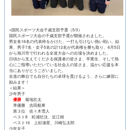
○国民スポーツ大会千歳支部予選（5/3）
国民スポーツ大会の千歳支部予選が開催されました。
男女各16名の代表枠をかけた、一打も引けない熱い戦い。結
果、男子7名・女子5名の計12名が代表権を勝ち取り、6月5日
から旭川市で行われる全道大会への出場を決めました。
日頃から支えてくださる保護者の皆さま、卒業生、そして熱
心にご指導いただいている社会人の皆さま、温かい応援を本
当にありがとうございました。
全道の舞台でも自分たちの卓球を貫けるよう、さらに練習に
励みます！
＜結果＞
少年男子
優勝
菊地壮太
準優勝 吉田航希
第３位 佐々木雪人
ベスト8 松浦壮汰、近江樹
ベスト16 上杉漣星、川崎弘太郎
少年女子