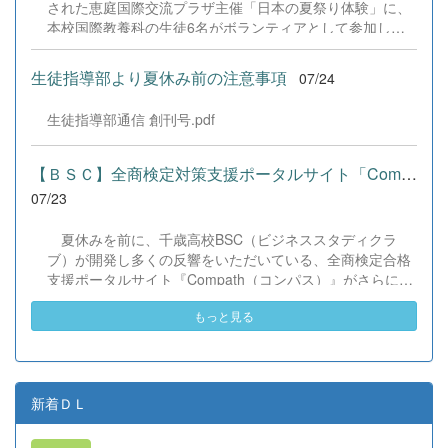
された恵庭国際交流プラザ主催「日本の夏祭り体験」に、
本校国際教養科の生徒6名がボランティアとして参加しま
した！ 会場にはウクライナ、ネパール、アフガニスタンな
ど多国籍な参加者が集まり、ヨーヨー釣りや綿あめ、盆踊
生徒指導部より夏休み前の注意事項
07/24
りなどを満喫。浴衣姿でイベントを彩った1年生や、経験
を生かして頼もしく場を仕切る3年生など、生徒たちは言
生徒指導部通信 創刊号.pdf
葉や国境を超えて笑顔で交流を深めました。 主催者の方か
らは、「国籍や年齢を問わず笑顔で寄り添い、自分で考え
て動く姿が素晴らしい。異文化理解のマインドが自然と身
【ＢＳＣ】全商検定対策支援ポータルサイト「Compath（コンパス）...
についている」と、賞賛の声をいただきました！ 教室の中
07/23
だけでなく、地域や世界という広いフィールドで本領を発
揮する教養科生たち。多文化共生社会を引っ張る頼もしい
夏休みを前に、千歳高校BSC（ビジネススタディクラ
姿に、誇らしさでいっぱいです。 教養科生、どんどん外へ
ブ）が開発し多くの反響をいただいている、全商検定合格
飛び出そう！ その温かい心と行動力を磨き、世界を笑顔に
支援ポータルサイト『Compath（コンパス）』がさらにバ
する魅力的な人材へ成長していく皆さんを応援していま
ージョンアップいたしました。 今回もユーザーの皆様か
す！
もっと見る
らいただいたアンケートのご意見をもとに、BSC部員のプ
ログラミングチームがデバッグ（不具合修正）から新機能
の実装までを行いました。今回のアップデートでは、ビジ
ネス計算・簿記・ビジネス文書・情報処理・商業経済・財
務分析・ビジネスコミュニケーションなど各ジャンルに及
新着ＤＬ
ぶ計79件の更新プログラムを一挙にリリースしました。
具体的には、各検定問題数の大幅増加をはじめ、英語翻訳