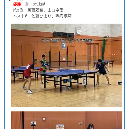
優勝
富士本璃呼
第3位 川西双葉、山口令愛
ベスト8 佐藤ひより、鳴海瑛莉