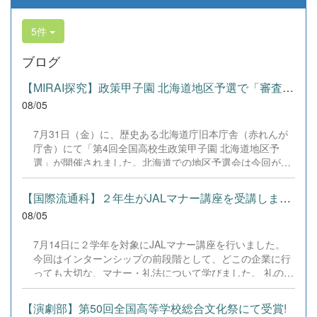
5件
ブログ
【MIRAI探究】政策甲子園 北海道地区予選で「審査員特別賞」を受賞！
08/05
7月31日（金）に、歴史ある北海道庁旧本庁舎（赤れんが
庁舎）にて「第4回全国高校生政策甲子園 北海道地区予
選」が開催されました。北海道での地区予選会は今回が初
開催となります。 本校からは、3年生4名によるチーム「｜
学年主任｜」が出場しました。3年生という勝負の時期に
【国際流通科】２年生がJALマナー講座を受講しました。
あたり、受験勉強や学校祭の準備など非常に多忙な日々の
08/05
中、全員で時間を作り出し、徹底的なリサーチと準備を重
ねて当日を迎えました。 事前審査（書類審査）を見事に突
7月14日に２学年を対象にJALマナー講座を行いました。
破し、本校チームは「設定テーマ部門」と「自由テーマ部
今回はインターンシップの前段階として、どこの企業に行
門」の両方で登壇・発表を行いました。 &nbsp; ■ 発表テ
っても大切な、マナー・礼法について学びました。 礼の仕
ーマと結果 設定テーマ部門 『若者キャリア試就制度「早
方、作法、話し方など、基本からしっかりとJALスカイ札
期離職を解消する人材開発型社会政策」―辞める前に試せ
幌様の協力のもと、授業をしていただきました。 9月のイ
る社会へ―』 &rArr; 惜しくも表彰外となりましたが、若者
【演劇部】第50回全国高等学校総合文化祭にて受賞!
ンターンシップに向けて準備中です。 &nbsp;