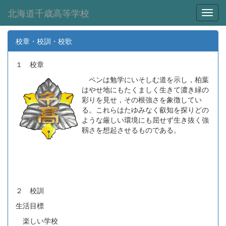
北海道千歳高等学校
Toggl
校章・校訓・校歌
１ 校章
ペンは勉学にいそしむ道を示し，柏葉
はやせ地にもたくましく生きて濃き緑の
彩りを見せ，その根強さを象徴してい
る。これらはたゆみなく叡知を探りどの
ような厳しい環境にも屈せず生き抜く強
靱さを想起させるものである。
２ 校訓
生活目標
楽しい学校