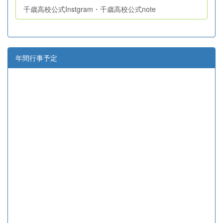
千歳高校公式Instgram・千歳高校公式note
年間行事予定