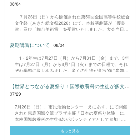
のキャリア形成に正面から向き合った鋭い視点と提案が高
08/04
く評価されました。 自由テーマ部門 『共同養育による子
育てアウトソーシング社会制度「時間貧困を解消する高リ
７月26日（日）から開催された第50回全国高等学校総合
ターンな時間投資型経済政策」』 &rArr; 独自の切り口と緻
文化祭（あきた総文祭2026）にて、本校演劇部が「優良
密な論理構成が認められ、見事に「審査員特別賞」を受賞
賞」及び「舞台美術賞」を受賞いたしました。大会当日
いたしました！ &nbsp; 当日は審査員や観客を前に、物
は、本校の部員たちもこれまで積み重ねてきた練習の成果
怖...
を存分に発揮し、堂々と舞台に立ちました。緊張感のある
夏期講習について
08/04
全国の舞台において、一人一人が役割を果たし、心を込め
た演技と表現を披露することができました。 また、今回
1・2年生は7月27日（月）から7月31日（金）まで、3年
の全国大会出場にあたり、多大なるご支援・ご協力をいた
生は7月27日（月）から8月4日（火）までの日程で、それ
だきました企業の皆様、ならびに心温まるご寄付や温かい
ぞれ学習に取り組みました。多くの生徒が意欲的に参加
ご声援を寄せてくださった地域の皆様方に、心より感謝申
し、これまでの学習内容の復習や発展的な内容、受験に向
し上げます。皆様からの温かいご支援が部員たちの大きな
けた学習などに真剣に取り組む姿が見られました。夏期講
励みとなり、全国の舞台で最高のパフォーマンスと演技を
【世界とつながる夏祭り！国際教養科の生徒が多文化共生ボランテ...
習で身に付けた学習習慣や知識を、今後の学校生活や学習
届けることができました。今回の経験を糧に、さらに表現
07/29
に生かし、一人一人がさらなる成長につなげてくれること
力に磨きをかけ、今後も活動してまいります。引き続き、
を期待しています。 &nbsp;
本校演劇部への変わらぬご声援をよろしくお願いいたしま
7月26日（日）、市民活動センター「えにあす」にて開催
す。 &nbsp;
された恵庭国際交流プラザ主催「日本の夏祭り体験」に、
本校国際教養科の生徒6名がボランティアとして参加しま
した！ 会場にはウクライナ、ネパール、アフガニスタンな
もっと見る
ど多国籍な参加者が集まり、ヨーヨー釣りや綿あめ、盆踊
りなどを満喫。浴衣姿でイベントを彩った1年生や、経験