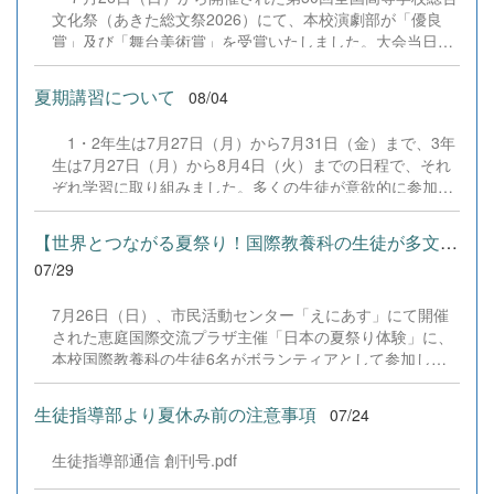
文化祭（あきた総文祭2026）にて、本校演劇部が「優良
賞」及び「舞台美術賞」を受賞いたしました。大会当日
は、本校の部員たちもこれまで積み重ねてきた練習の成果
を存分に発揮し、堂々と舞台に立ちました。緊張感のある
夏期講習について
08/04
全国の舞台において、一人一人が役割を果たし、心を込め
た演技と表現を披露することができました。 また、今回
1・2年生は7月27日（月）から7月31日（金）まで、3年
の全国大会出場にあたり、多大なるご支援・ご協力をいた
生は7月27日（月）から8月4日（火）までの日程で、それ
だきました企業の皆様、ならびに心温まるご寄付や温かい
ぞれ学習に取り組みました。多くの生徒が意欲的に参加
ご声援を寄せてくださった地域の皆様方に、心より感謝申
し、これまでの学習内容の復習や発展的な内容、受験に向
し上げます。皆様からの温かいご支援が部員たちの大きな
けた学習などに真剣に取り組む姿が見られました。夏期講
励みとなり、全国の舞台で最高のパフォーマンスと演技を
【世界とつながる夏祭り！国際教養科の生徒が多文化共生ボランテ...
習で身に付けた学習習慣や知識を、今後の学校生活や学習
届けることができました。今回の経験を糧に、さらに表現
07/29
に生かし、一人一人がさらなる成長につなげてくれること
力に磨きをかけ、今後も活動してまいります。引き続き、
を期待しています。 &nbsp;
本校演劇部への変わらぬご声援をよろしくお願いいたしま
7月26日（日）、市民活動センター「えにあす」にて開催
す。 &nbsp;
された恵庭国際交流プラザ主催「日本の夏祭り体験」に、
本校国際教養科の生徒6名がボランティアとして参加しま
した！ 会場にはウクライナ、ネパール、アフガニスタンな
ど多国籍な参加者が集まり、ヨーヨー釣りや綿あめ、盆踊
生徒指導部より夏休み前の注意事項
07/24
りなどを満喫。浴衣姿でイベントを彩った1年生や、経験
を生かして頼もしく場を仕切る3年生など、生徒たちは言
生徒指導部通信 創刊号.pdf
葉や国境を超えて笑顔で交流を深めました。 主催者の方か
らは、「国籍や年齢を問わず笑顔で寄り添い、自分で考え