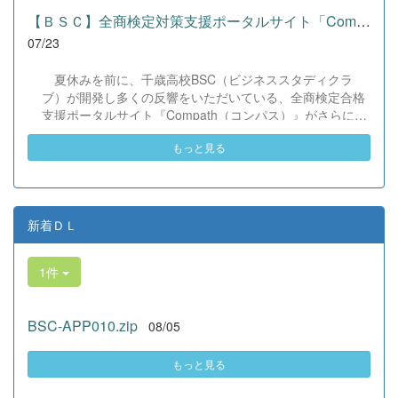
て動く姿が素晴らしい。異文化理解のマインドが自然と身
【ＢＳＣ】全商検定対策支援ポータルサイト「Compath（コンパス）...
についている」と、賞賛の声をいただきました！ 教室の中
07/23
だけでなく、地域や世界という広いフィールドで本領を発
揮する教養科生たち。多文化共生社会を引っ張る頼もしい
夏休みを前に、千歳高校BSC（ビジネススタディクラ
姿に、誇らしさでいっぱいです。 教養科生、どんどん外へ
ブ）が開発し多くの反響をいただいている、全商検定合格
飛び出そう！ その温かい心と行動力を磨き、世界を笑顔に
支援ポータルサイト『Compath（コンパス）』がさらにバ
する魅力的な人材へ成長していく皆さんを応援していま
ージョンアップいたしました。 今回もユーザーの皆様か
す！
もっと見る
らいただいたアンケートのご意見をもとに、BSC部員のプ
ログラミングチームがデバッグ（不具合修正）から新機能
の実装までを行いました。今回のアップデートでは、ビジ
ネス計算・簿記・ビジネス文書・情報処理・商業経済・財
務分析・ビジネスコミュニケーションなど各ジャンルに及
新着ＤＬ
ぶ計79件の更新プログラムを一挙にリリースしました。
具体的には、各検定問題数の大幅増加をはじめ、英語翻訳
1件
機能の追加、フォント拡大など視認性の改善、SEO対策
（タグの最適化）によるサイト動作の快適化を実施しまし
た（SEO対策は全てのプログラムで更新しました）。今後
BSC-APP010.zip
08/05
も生徒たちの技術と発想力でより学びやすいサイトへと進
化させてまいりますので、検定合格に向けぜひ新しくなっ
た『Compath（コンパス）』をご活用ください。 全商検定
もっと見る
対策支援ポータルサイト「Compath（コンパス）」 ■ 生徒