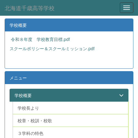
北海道千歳高等学校
Toggl
学校概要
令和８年度 学校教育目標.pdf
スクールポリシー＆スクールミッション.pdf
メニュー
学校概要
学校長より
校章・校訓・校歌
３学科の特色