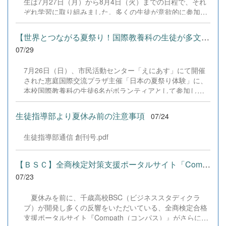
生は7月27日（月）から8月4日（火）までの日程で、それ
だきました企業の皆様、ならびに心温まるご寄付や温かい
ぞれ学習に取り組みました。多くの生徒が意欲的に参加
ご声援を寄せてくださった地域の皆様方に、心より感謝申
し、これまでの学習内容の復習や発展的な内容、受験に向
し上げます。皆様からの温かいご支援が部員たちの大きな
けた学習などに真剣に取り組む姿が見られました。夏期講
励みとなり、全国の舞台で最高のパフォーマンスと演技を
【世界とつながる夏祭り！国際教養科の生徒が多文化共生ボランテ...
習で身に付けた学習習慣や知識を、今後の学校生活や学習
届けることができました。今回の経験を糧に、さらに表現
07/29
に生かし、一人一人がさらなる成長につなげてくれること
力に磨きをかけ、今後も活動してまいります。引き続き、
を期待しています。 &nbsp;
本校演劇部への変わらぬご声援をよろしくお願いいたしま
7月26日（日）、市民活動センター「えにあす」にて開催
す。 &nbsp;
された恵庭国際交流プラザ主催「日本の夏祭り体験」に、
本校国際教養科の生徒6名がボランティアとして参加しま
した！ 会場にはウクライナ、ネパール、アフガニスタンな
ど多国籍な参加者が集まり、ヨーヨー釣りや綿あめ、盆踊
生徒指導部より夏休み前の注意事項
07/24
りなどを満喫。浴衣姿でイベントを彩った1年生や、経験
を生かして頼もしく場を仕切る3年生など、生徒たちは言
生徒指導部通信 創刊号.pdf
葉や国境を超えて笑顔で交流を深めました。 主催者の方か
らは、「国籍や年齢を問わず笑顔で寄り添い、自分で考え
て動く姿が素晴らしい。異文化理解のマインドが自然と身
【ＢＳＣ】全商検定対策支援ポータルサイト「Compath（コンパス）...
についている」と、賞賛の声をいただきました！ 教室の中
07/23
だけでなく、地域や世界という広いフィールドで本領を発
揮する教養科生たち。多文化共生社会を引っ張る頼もしい
夏休みを前に、千歳高校BSC（ビジネススタディクラ
姿に、誇らしさでいっぱいです。 教養科生、どんどん外へ
ブ）が開発し多くの反響をいただいている、全商検定合格
飛び出そう！ その温かい心と行動力を磨き、世界を笑顔に
支援ポータルサイト『Compath（コンパス）』がさらにバ
する魅力的な人材へ成長していく皆さんを応援していま