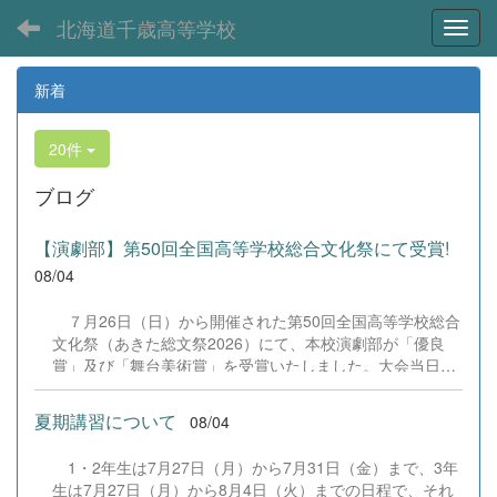
北海道千歳高等学校
Toggl
新着
20件
ブログ
【演劇部】第50回全国高等学校総合文化祭にて受賞!
08/04
７月26日（日）から開催された第50回全国高等学校総合
文化祭（あきた総文祭2026）にて、本校演劇部が「優良
賞」及び「舞台美術賞」を受賞いたしました。大会当日
は、本校の部員たちもこれまで積み重ねてきた練習の成果
を存分に発揮し、堂々と舞台に立ちました。緊張感のある
夏期講習について
08/04
全国の舞台において、一人一人が役割を果たし、心を込め
た演技と表現を披露することができました。 また、今回
1・2年生は7月27日（月）から7月31日（金）まで、3年
の全国大会出場にあたり、多大なるご支援・ご協力をいた
生は7月27日（月）から8月4日（火）までの日程で、それ