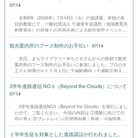
07/14
令和8年（2026年）7月14日（火）の放課後、本校の多
目的教室にて、一般社団法人 千歳青年会議所（地域教育共
創委員会）の皆様との共同企画による総合探究イベント
「自分を知ることから、未来を描く一歩へ〜まだ知らない
自分へ〜」が開催されました。 全学年からの希望者60名が
観光案内所のブース制作のお手伝い
07/14
参加し、地域の大人の方々とともに自身のキャリアや未来
の可能性について深く考える貴重な時間となりました。 ■
先日、まちライブラリー＠ちとせさんからの依頼で観光
第1部：キャリア教育のプロから学ぶ記念講演講師に株式
案内所のブース制作のお手伝いに参加しました。プロの大
会社すみかの代表取締役である月館 海斗 氏をお招きし、
工さん指導のもと７月１日に千歳駅構内（千歳駅正面入口
同名のテーマでご講演いただきました。月館氏の「学びと
付近）にグランドオープンする観光案内所ブース前面の本
社会をつなぐ」という熱い想い、そしてご自身の起業やキ
棚のやすり掛け、ニス塗り等を3年生7名の生徒で行ってき
ャリア形成の歩みに触れ、生徒たちは「進路を選べないの
3学年進路通信 NO３（Beyond the Clouds）について
ました。制作した本棚には生徒それぞれの千歳に対する想
ではなく、まだ（その職業の人に）出会っていないから」
07/14
いなどのメッセージが記入されています。 &nbsp;
ということや、ライフネット生命の創業者の方から引用し
た「人は、人・本・旅からしか学べない」という説明につ
3学年進路通信NO3（Beyond the Clouds）を発行しまし
いて真剣に耳を傾けていました。 ■ 第2部：大人と語るワ
たので、ご覧ください。 今回の内容は ①受験に向けての
ークショップ ＆ 自由対話後半は、千歳青年会議所の皆様
切り替え ②プレトレイン(志望理由書・面接・小論指導）
をはじめ、地元の企業経営者や市議会議員など、地域の第
③一般受験をする生徒へ ④モチベーションの上げ方 ⑤今
一線で活躍する大人の方々が各グループに参加。大人２名
後の進路予定 等についてです。 R08_3学年進路通信
１学年生徒を対象とした進路講話が行われました。
に対して...
No03.pdf