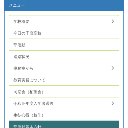
ください。皆様のご来場を心よりお待ちしております。
メニュー
&nbsp; &nbsp; &nbsp;
学校概要
今日の千歳高校
部活動
進路状況
事務室から
教育実習について
同窓会（柏望会）
令和９年度入学者選抜
生徒心得（校則）
部活動基本方針