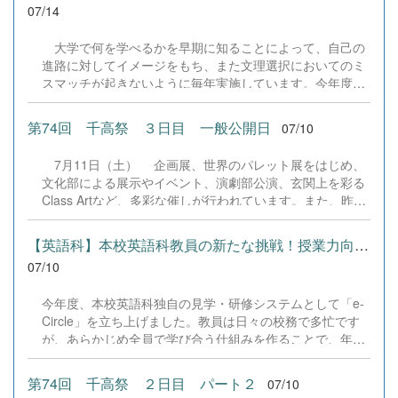
07/14
大学で何を学べるかを早期に知ることによって、自己の
進路に対してイメージをもち、また文理選択においてのミ
スマッチが起きないように毎年実施しています。今年度、
弘前大学から白石壮一郎様と公立千歳科学技術大学から坂
井賢一様を講師としてお招きし、有意義なお話しをしてい
第74回 千高祭 ３日目 一般公開日
07/10
ただきました。 &nbsp; &nbsp; &nbsp;
7月11日（土） 企画展、世界のパレット展をはじめ、
文化部による展示やイベント、演劇部公演、玄関上を彩る
Class Artなど、多彩な催しが行われています。また、昨日
に引き続き、PTAの皆様のご協力による販売やキッチンカ
ーも出店し、会場は笑顔と活気にあふれています。この学
【英語科】本校英語科教員の新たな挑戦！授業力向上を目指す「e-C...
校祭が盛大に開催できているのは、生徒たちの主体的な活
07/10
動はもちろんのこと、PTAの皆様をはじめ、地域の皆様の
温かいご支援とご協力のおかげです。心から感謝いたしま
今年度、本校英語科独自の見学・研修システムとして「e-
す。会場全体が大いに盛り上がり、多くの笑顔があふれ
Circle」を立ち上げました。教員は日々の校務で多忙です
る、思い出に残る一日となっています。 &nbsp; &nbsp;
が、あらかじめ全員で学び合う仕組みを作ることで、年4
&nbsp; &nbsp; &nbsp; &nbsp;&nbsp; &nbsp;
回の公開授業と深いディスカッションを通じた指導技術の
向上を目指しています。 6月27日の第1回（大西教諭・1年
第74回 千高祭 ２日目 パート２
07/10
論理表現）では「4技能をバランスよく組み込む方法」を