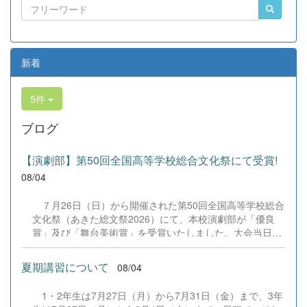
新着
5件
ブログ
【演劇部】第50回全国高等学校総合文化祭にて受賞!
08/04
７月26日（日）から開催された第50回全国高等学校総合
文化祭（あきた総文祭2026）にて、本校演劇部が「優良
賞」及び「舞台美術賞」を受賞いたしました。大会当日
は、本校の部員たちもこれまで積み重ねてきた練習の成果
を存分に発揮し、堂々と舞台に立ちました。緊張感のある
夏期講習について
08/04
全国の舞台において、一人一人が役割を果たし、心を込め
た演技と表現を披露することができました。 また、今回
1・2年生は7月27日（月）から7月31日（金）まで、3年
の全国大会出場にあたり、多大なるご支援・ご協力をいた