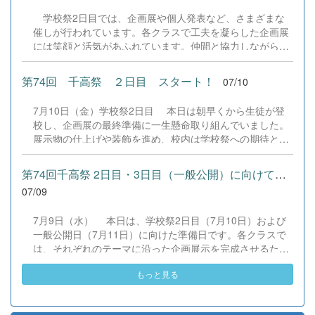
テーマに実施。本校で導入しているライティングAIアプリ
学校祭2日目では、企画展や個人発表など、さまざまな
「ウグイスAI」の効果的な活用法や文法指導のあり方につ
催しが行われています。各クラスで工夫を凝らした企画展
いて活発な意見が交わされ、教員間でも大きな学びとなり
には笑顔と活気があふれています。仲間と協力しながら学
ました。 目的は、何よりも、生徒の学力向上へ繋げるこ
校祭を楽しむ姿があちこちで見られ、学校全体が温かく盛
と。そのために教員自身が指導力を磨く楽しさや働き甲斐
り上がった雰囲気に包まれています。PTAの方々も参加・
を感じられるようにすることです。先生たちも全力でがん
第74回 千高祭 ２日目 スタート！
07/10
協力していただいております。思い出に残る学校祭2日目
ばります。生徒の皆さんも未来の社会を豊かにするため、
を、みんなで楽しみましょう。明日は一般公開日です。多
日々の勉学に一生懸命励み、世界へ羽ばたく力を身に付け
7月10日（金）学校祭2日目 本日は朝早くから生徒が登
くの地域の方々にご来校いただきたいと思っております。
てください。次回は7月17日に開催予定です！
校し、企画展の最終準備に一生懸命取り組んでいました。
ぜひ、本校生の活躍をご覧ください。 &nbsp; &nbsp;
展示物の仕上げや装飾を進め、校内は学校祭への期待と活
&nbsp;
気に包まれています。また、本日はPTAによる焼き鳥の販
売に加え、キッチンカーも登場します。おいしいグルメも
第74回千高祭 2日目・3日目（一般公開）に向けての準備
学校祭の楽しみの一つです。本日も、生徒たちの創意工夫
07/09
が詰まった企画展やステージ発表など、見どころが盛りだ
くさんです。 &nbsp; &nbsp; &nbsp; &nbsp; &nbsp;
7月9日（水） 本日は、学校祭2日目（7月10日）および
一般公開日（7月11日）に向けた準備日です。各クラスで
は、それぞれのテーマに沿った企画展示を完成させるた
め、教室の装飾や展示物の制作に取り組んでいます。一人
もっと見る
ひとりが役割を担い、クラス全員で協力しながら準備を進
めています。趣向を凝らした企画展示が完成間近です。生
徒たちの創意工夫と努力の成果を、ぜひ一般公開日にご覧