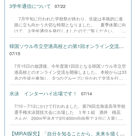
外部アドバイザーの皆さまに心より感謝申し上げますとと
アラスカへの長期留学をスタートさせる谷部さん、そして
か」を前向きに議論して表現を研ぎ澄ませ、全員が端末か
3学年通信について
07/22
もに、...
8月にアラスカへ帰国するジャズミンさんが学校生活の様
ら社会へ作品を提出しました。 また、本校で導入してい
子をお話ししました。また、3人で校内を案内し、バレー
る学習プラットフォーム「Qareer（クアリア）」には生徒
7月中旬に行われた学校祭が終わり、生徒は本格的に進
部や剣道部、全国大会に向けて練習中の演劇部の練習を見
たちの振り返りや感想が記録されており、「言葉一つで伝
路に立ち向かう大切な時期となりました。 夏季休業に向
学しました。
わり方が大きく変わる面白さを知った」「難しそうと思っ
けて、３学年通信を発行しましたのでご覧ください。 今
ていたが、自分の考えを形にして社会に届ける達成感があ
回の内容は ①学校祭からの切り替え ②中間考査結果
った」「友達からの助言を通して、自分にはない視点から
について ③進路実現に向けて ④学校祭の記録 等の内
韓国ソウル市立空港高校との第1回オンライン交流を実施しました
言葉を磨く大切さに気づけた」といった声が集まるなど、
容になっています。 一読されお子様へ、叱咤激励してい
07/15
自分の...
ただけると幸いです。 なお、閲覧にはパスワードが必要
です。パスワードは安心安全メールでご連絡していますの
7月15日の放課後、今年度第1回目となる韓国ソウル市立空
で、ご確認ください。 3学年通信NO2 .pdf &nbsp;
港高校とのオンライン交流を開催しました。 本校からは33
名の生徒が参加し、5つのグループに分かれて交流を行い
ました。生徒たちは、各自が事前に準備したスライドを使
って自己紹介のプレゼンテーションに挑戦。韓国語や英
水泳 インターハイ出場です！
07/14
語、日本語を織り交ぜながら、終始なごやかで楽しそうな
様子でコミュニケーションを図っていました。 今後は9月
7/10～7/12にかけて行われました、第79回北海道高等学校
と12月にも開催を予定しています。この継続的な交流を通
選手権水泳競技大会に出場した １年１組 酒井 桃花
じて、両校生徒の親睦をさらに深め、異文化理解力を育み
さんが、200m平泳ぎで2位400m自由形で３位に入賞し、
ながら、生徒たちの確かな成長へとつなげてまいります。
見事インターハイに出場します。応援よろしくお願いしま
す。 &nbsp;
【MIRAI探究】「自分を知ることから、未来を描く一歩へ」を実施し...