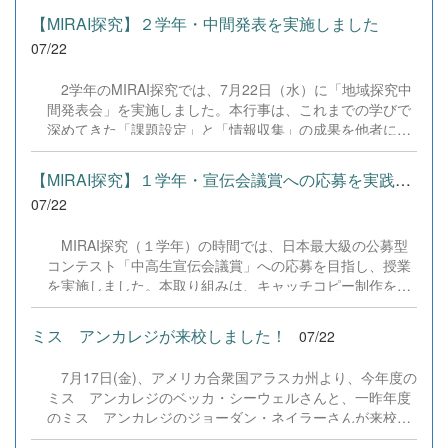
す！
らいただいたアンケートのご意見をもとに、BSC部員のプ
【MIRAI探究】２学年・中間発表を実施しました
ログラミングチームがデバッグ（不具合修正）から新機能
07/22
の実装までを行いました。今回のアップデートでは、ビジ
ネス計算・簿記・ビジネス文書・情報処理・商業経済・財
2学年のMIRAI探究では、7月22日（水）に「地域探究中
務分析・ビジネスコミュニケーションなど各ジャンルに及
間発表会」を実施しました。本行事は、これまでの学びで
ぶ計79件の更新プログラムを一挙にリリースしました。
深めてきた「課題設定」と「情報収集」の成果を他者にプ
具体的には、各検定問題数の大幅増加をはじめ、英語翻訳
レゼンテーションし、質疑応答やフィードバックを通じて
機能の追加、フォント拡大など視認性の改善、SEO対策
論理の整合性や不足している情報を自覚し、夏季休業以降
（タグの最適化）によるサイト動作の快適化を実施しまし
【MIRAI探究】１学年・宣伝会議賞への応募を実践しました
の分析・実践プロセスを加速させることを目的としていま
た（SEO対策は全てのプログラムで更新しました）。今後
07/22
す。 当日は地域貢献や観光プロモーション、商品開発、
も生徒たちの技術と発想力でより学びやすいサイトへと進
環境デザインなど多様な12のテーマごとに教室へ分かれ、
化させてまいりますので、検定合格に向けぜひ新しくなっ
MIRAI探究（１学年）の時間では、日本最大級の公募型
生徒が主体となって司会やタイムキーパーなどの進行を担
た『Compath（コンパス）』をご活用ください。 全商検定
コンテスト「中高生宣伝会議賞」への応募を目指し、授業
いました。各会場では発表と質疑応答、生徒同士の意見交
対策支援ポータルサイト「Compath（コンパス）」 ■ 生徒
を実施しました。本取り組みは、キャッチコピー制作を通
換が活発に行われ、互いの探究に真剣に耳を傾ける姿が見
アンケートにご協力いただいた学校（11校）北海道滝川西
じて、変化の激しい時代に必要な「問いを立て、考え、伝
られました。また、各会場には企業代表や起業家、地域活
高等学校／北...
える力」を育むことを目的としています。実際の企業課題
動を牽引する外部アドバイザーの方々をお招きし、生徒た
ミス アンカレジが来校しました！
07/22
に挑む経験は、進路開拓の実績になるだけでなく、「自分
ちの問いや提案に対して社会の第一線で活躍するプロの視
の言葉が社会に届く」という主体的な学びへとつながりま
点から具体的で温かいご助言をいただきました。 生徒た
7月17日(金)、アメリカ合衆国アラスカ州より、今年度の
す。 授業の初日（７／１５）は広告業界やコピーの表現
ちは他者の発表から新たな気づきを得るとともに、大人か
ミス アンカレジのベッカ・シーウェルさんと、一昨年度
技法を学び、多様な協賛企業の課題から興味のあるテーマ
らの真剣なアドバイスに耳を傾け、自分たちの探究をさら
のミス アンカレジのジョーダン・ネイラーさんが来校し
を選択。2日目（７／２２）は持ち寄ったアイデアをペア
に深める手応えをつかんだ様子でした。お越しいただいた
ました。 5月にアラスカから帰国した石井さん、8月から
ワークで検討し、「情景が浮かぶか」「言葉の選択は適切