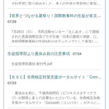
だきました企業の皆様、ならびに心温まるご寄付や温かい
ぞれ学習に取り組みました。多くの生徒が意欲的に参加
ご声援を寄せてくださった地域の皆様方に、心より感謝申
し、これまでの学習内容の復習や発展的な内容、受験に向
し上げます。皆様からの温かいご支援が部員たちの大きな
けた学習などに真剣に取り組む姿が見られました。夏期講
励みとなり、全国の舞台で最高のパフォーマンスと演技を
【世界とつながる夏祭り！国際教養科の生徒が多文化共生ボランテ...
習で身に付けた学習習慣や知識を、今後の学校生活や学習
届けることができました。今回の経験を糧に、さらに表現
07/29
に生かし、一人一人がさらなる成長につなげてくれること
力に磨きをかけ、今後も活動してまいります。引き続き、
を期待しています。 &nbsp;
本校演劇部への変わらぬご声援をよろしくお願いいたしま
7月26日（日）、市民活動センター「えにあす」にて開催
す。 &nbsp;
された恵庭国際交流プラザ主催「日本の夏祭り体験」に、
本校国際教養科の生徒6名がボランティアとして参加しま
した！ 会場にはウクライナ、ネパール、アフガニスタンな
ど多国籍な参加者が集まり、ヨーヨー釣りや綿あめ、盆踊
生徒指導部より夏休み前の注意事項
07/24
りなどを満喫。浴衣姿でイベントを彩った1年生や、経験
を生かして頼もしく場を仕切る3年生など、生徒たちは言
生徒指導部通信 創刊号.pdf
葉や国境を超えて笑顔で交流を深めました。 主催者の方か
らは、「国籍や年齢を問わず笑顔で寄り添い、自分で考え
て動く姿が素晴らしい。異文化理解のマインドが自然と身
【ＢＳＣ】全商検定対策支援ポータルサイト「Compath（コンパス）...
についている」と、賞賛の声をいただきました！ 教室の中
07/23
だけでなく、地域や世界という広いフィールドで本領を発
揮する教養科生たち。多文化共生社会を引っ張る頼もしい
夏休みを前に、千歳高校BSC（ビジネススタディクラ
姿に、誇らしさでいっぱいです。 教養科生、どんどん外へ
ブ）が開発し多くの反響をいただいている、全商検定合格
飛び出そう！ その温かい心と行動力を磨き、世界を笑顔に
支援ポータルサイト『Compath（コンパス）』がさらにバ
する魅力的な人材へ成長していく皆さんを応援していま
ージョンアップいたしました。 今回もユーザーの皆様か