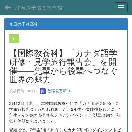
北海道千歳高等学校
Toggl
今日の千歳高校
【国際教養科】「カナダ語学
研修・見学旅行報告会」を開
催――先輩から後輩へつなぐ
世界の魅力
投稿日時 : 03/12
教職員更新-01
3月12日（木）、本校国際教養科にて「カナダ語学研修・見
学旅行報告会」が行われました。2年生が実体験をもとに、1
年生へその魅力を直接伝えるこのイベント。会場は終始、熱
気と笑顔に包まれました。
冒頭では、2年生3名が制作したカナダ研修のダイジェストビ