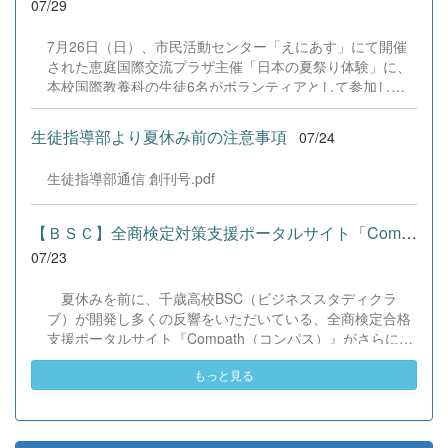
07/29
に生かし、一人一人がさらなる成長につなげてくれること
力に磨きをかけ、今後も活動してまいります。引き続き、
を期待しています。 &nbsp;
本校演劇部への変わらぬご声援をよろしくお願いいたしま
7月26日（日）、市民活動センター「えにあす」にて開催
す。 &nbsp;
された恵庭国際交流プラザ主催「日本の夏祭り体験」に、
本校国際教養科の生徒6名がボランティアとして参加しま
した！ 会場にはウクライナ、ネパール、アフガニスタンな
ど多国籍な参加者が集まり、ヨーヨー釣りや綿あめ、盆踊
生徒指導部より夏休み前の注意事項
07/24
りなどを満喫。浴衣姿でイベントを彩った1年生や、経験
を生かして頼もしく場を仕切る3年生など、生徒たちは言
生徒指導部通信 創刊号.pdf
葉や国境を超えて笑顔で交流を深めました。 主催者の方か
らは、「国籍や年齢を問わず笑顔で寄り添い、自分で考え
て動く姿が素晴らしい。異文化理解のマインドが自然と身
【ＢＳＣ】全商検定対策支援ポータルサイト「Compath（コンパス）...
についている」と、賞賛の声をいただきました！ 教室の中
07/23
だけでなく、地域や世界という広いフィールドで本領を発
揮する教養科生たち。多文化共生社会を引っ張る頼もしい
夏休みを前に、千歳高校BSC（ビジネススタディクラ
姿に、誇らしさでいっぱいです。 教養科生、どんどん外へ
ブ）が開発し多くの反響をいただいている、全商検定合格
飛び出そう！ その温かい心と行動力を磨き、世界を笑顔に
支援ポータルサイト『Compath（コンパス）』がさらにバ
する魅力的な人材へ成長していく皆さんを応援していま
ージョンアップいたしました。 今回もユーザーの皆様か
す！
もっと見る
らいただいたアンケートのご意見をもとに、BSC部員のプ
ログラミングチームがデバッグ（不具合修正）から新機能
の実装までを行いました。今回のアップデートでは、ビジ
ネス計算・簿記・ビジネス文書・情報処理・商業経済・財