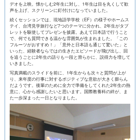
デオを上映。懐かしむ2年生に対し、1年生は目を丸くして歓
声を上げ、スクリーンに釘付けになっていました。
続くセッションでは、現地語学学校（EF）の様子やホームス
テイ、台湾見学旅行など7つのテーマに分かれ、2年生がタブ
レットを駆使してプレゼンを披露。あえて日本語で行うこと
で、何でも質問できる温かな雰囲気が生まれました。「この
フルーツがおすすめ！」「意外と日本語も通じて驚いた」と
いった、経験者ならではの生きたエピソードが飛び出し、回
を追うごとに2年生の語りも一段と滑らかに、説得力を増して
いきました。
写真満載のスライドを前に、1年生からも次々と質問が上が
り、来年度の行事に対するポジティブな意欲が大きく膨らん
だようです。後輩のために全力で準備をしてくれた2年生の熱
意に、心から感謝したいと思います。国際教養科の絆が、ま
た一歩深まった一日となりました。