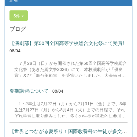
5件
ブログ
【演劇部】第50回全国高等学校総合文化祭にて受賞!
08/04
７月26日（日）から開催された第50回全国高等学校総合
文化祭（あきた総文祭2026）にて、本校演劇部が「優良
賞」及び「舞台美術賞」を受賞いたしました。大会当日
は、本校の部員たちもこれまで積み重ねてきた練習の成果
を存分に発揮し、堂々と舞台に立ちました。緊張感のある
夏期講習について
08/04
全国の舞台において、一人一人が役割を果たし、心を込め
た演技と表現を披露することができました。 また、今回
1・2年生は7月27日（月）から7月31日（金）まで、3年
の全国大会出場にあたり、多大なるご支援・ご協力をいた
生は7月27日（月）から8月4日（火）までの日程で、それ
だきました企業の皆様、ならびに心温まるご寄付や温かい
ぞれ学習に取り組みました。多くの生徒が意欲的に参加
ご声援を寄せてくださった地域の皆様方に、心より感謝申
し、これまでの学習内容の復習や発展的な内容、受験に向
し上げます。皆様からの温かいご支援が部員たちの大きな
けた学習などに真剣に取り組む姿が見られました。夏期講
励みとなり、全国の舞台で最高のパフォーマンスと演技を
【世界とつながる夏祭り！国際教養科の生徒が多文化共生ボランテ...
習で身に付けた学習習慣や知識を、今後の学校生活や学習
届けることができました。今回の経験を糧に、さらに表現