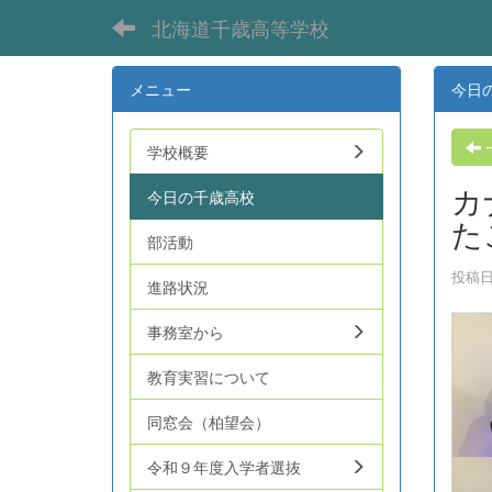
北海道千歳高等学校
メニュー
今日
学校概要
カ
今日の千歳高校
た
部活動
投稿日時
進路状況
事務室から
教育実習について
同窓会（柏望会）
令和９年度入学者選抜