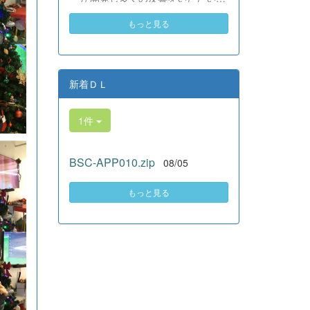
素晴らしい。異文化理解のマイン
いる、全商検定合格支援ポータル
ドが自然と身についている」と、
もっと見る
サイト『Compath（コンパス）』
賞賛の声をいただきました！ 教室
がさらにバージョンアップいたし
の中だけでなく、地域や世界とい
ました。 今回もユーザーの皆様
う広いフィールドで本領を発揮す
からいただいたアンケートのご意
る教養科生たち。多文化共生社会
見をもとに、BSC部員のプログラ
新着ＤＬ
を引っ張る頼もしい姿に、誇らし
ミングチームがデバッグ（不具合
さでいっぱいです。 教養科生、ど
修正）から新機能の実装までを行
んどん外へ飛び出そう！ その温か
1件
いました。今回のアップデートで
い心と行動力を磨き、世界を笑顔
は、ビジネス計算・簿記・ビジネ
にする魅力的な人材へ成長してい
ス文書・情報処理・商業経済・財
く皆さんを応援しています！
BSC-APP010.zip
08/05
務分析・ビジネスコミュニケーシ
ョンなど各ジャンルに及ぶ計79件
の更新プログラムを一挙にリリー
もっと見る
スしました。 具体的には、各検
定問題数の大幅増加をはじめ、英
語翻訳機能の追加、フォント拡大
など視認性の改善、SEO対策（タ
グの最適化）によるサイト動作の
快適化を実施しました（SEO対策
は全てのプログラムで更新しまし
た）。今後も生徒たちの技術と発