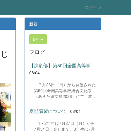
ログイン
新着
5件
感じ
ブログ
【演劇部】第50回全国高等学校総合文化祭にて受賞!
08/04
７月26日（日）から開催された
第50回全国高等学校総合文化祭
（あきた総文祭2026）にて、本校
演劇部が「優良賞」及び「舞台美
術賞」を受賞いたしました。大会
夏期講習について
08/04
当日は、本校の部員たちもこれま
で積み重ねてきた練習の成果を存
1・2年生は7月27日（月）から
分に発揮し、堂々と舞台に立ちま
7月31日（金）まで、3年生は7月