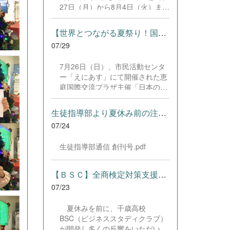
した。緊張感のある全国の舞台に
27日（月）から8月4日（火）まで
おいて、一人一人が役割を果た
の日程で、それぞれ学習に取り組
し、心を込めた演技と表現を披露
みました。多くの生徒が意欲的に
することができました。 また、
【世界とつながる夏祭り！国際教養科の生徒が多文化共生ボランテ...
参加し、これまでの学習内容の復
今回の全国大会出場にあたり、多
07/29
習や発展的な内容、受験に向けた
大なるご支援・ご協力をいただき
学習などに真剣に取り組む姿が見
ました企業の皆様、ならびに心温
7月26日（日）、市民活動センタ
られました。夏期講習で身に付け
まるご寄付や温かいご声援を寄せ
ー「えにあす」にて開催された恵
た学習習慣や知識を、今後の学校
てくださった地域の皆様方に、心
庭国際交流プラザ主催「日本の夏
生活や学習に生かし、一人一人が
より感謝申し上げます。皆様から
祭り体験」に、本校国際教養科の
さらなる成長につなげてくれるこ
の温かいご支援が部員たちの大き
生徒6名がボランティアとして参
とを期待しています。 &nbsp;
生徒指導部より夏休み前の注意事項
な励みとなり、全国の舞台で最高
加しました！ 会場にはウクライ
のパフォーマンスと演技を届ける
07/24
ナ、ネパール、アフガニスタンな
ことができました。今回の経験を
ど多国籍な参加者が集まり、ヨー
糧に、さらに表現力に磨きをか
生徒指導部通信 創刊号.pdf
ヨー釣りや綿あめ、盆踊りなどを
け、今後も活動してまいります。
満喫。浴衣姿でイベントを彩った
引き続き、本校演劇部への変わら
1年生や、経験を生かして頼もし
【ＢＳＣ】全商検定対策支援ポータルサイト「Compath（コンパス）...
ぬご声援をよろしくお願いいたし
く場を仕切る3年生など、生徒た
ます。 &nbsp;
07/23
ちは言葉や国境を超えて笑顔で交
流を深めました。 主催者の方から
夏休みを前に、千歳高校
は、「国籍や年齢を問わず笑顔で
BSC（ビジネススタディクラブ）
寄り添い、自分で考えて動く姿が
が開発し多くの反響をいただいて