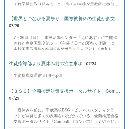
だきました企業の皆様、ならびに心温まるご寄付や温かい
ぞれ学習に取り組みました。多くの生徒が意欲的に参加
ご声援を寄せてくださった地域の皆様方に、心より感謝申
し、これまでの学習内容の復習や発展的な内容、受験に向
し上げます。皆様からの温かいご支援が部員たちの大きな
けた学習などに真剣に取り組む姿が見られました。夏期講
励みとなり、全国の舞台で最高のパフォーマンスと演技を
【世界とつながる夏祭り！国際教養科の生徒が多文化共生ボランテ...
習で身に付けた学習習慣や知識を、今後の学校生活や学習
届けることができました。今回の経験を糧に、さらに表現
07/29
に生かし、一人一人がさらなる成長につなげてくれること
力に磨きをかけ、今後も活動してまいります。引き続き、
を期待しています。 &nbsp;
本校演劇部への変わらぬご声援をよろしくお願いいたしま
7月26日（日）、市民活動センター「えにあす」にて開催
す。 &nbsp;
された恵庭国際交流プラザ主催「日本の夏祭り体験」に、
本校国際教養科の生徒6名がボランティアとして参加しま
した！ 会場にはウクライナ、ネパール、アフガニスタンな
ど多国籍な参加者が集まり、ヨーヨー釣りや綿あめ、盆踊
生徒指導部より夏休み前の注意事項
07/24
りなどを満喫。浴衣姿でイベントを彩った1年生や、経験
を生かして頼もしく場を仕切る3年生など、生徒たちは言
生徒指導部通信 創刊号.pdf
葉や国境を超えて笑顔で交流を深めました。 主催者の方か
らは、「国籍や年齢を問わず笑顔で寄り添い、自分で考え
て動く姿が素晴らしい。異文化理解のマインドが自然と身
【ＢＳＣ】全商検定対策支援ポータルサイト「Compath（コンパス）...
についている」と、賞賛の声をいただきました！ 教室の中
07/23
だけでなく、地域や世界という広いフィールドで本領を発
揮する教養科生たち。多文化共生社会を引っ張る頼もしい
夏休みを前に、千歳高校BSC（ビジネススタディクラ
姿に、誇らしさでいっぱいです。 教養科生、どんどん外へ
ブ）が開発し多くの反響をいただいている、全商検定合格
飛び出そう！ その温かい心と行動力を磨き、世界を笑顔に
支援ポータルサイト『Compath（コンパス）』がさらにバ
する魅力的な人材へ成長していく皆さんを応援していま
ージョンアップいたしました。 今回もユーザーの皆様か