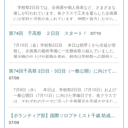
テーマに実施。本校で導入しているライティングAIアプリ
学校祭2日目では、企画展や個人発表など、さまざまな
「ウグイスAI」の効果的な活用法や文法指導のあり方につ
催しが行われています。各クラスで工夫を凝らした企画展
いて活発な意見が交わされ、教員間でも大きな学びとなり
には笑顔と活気があふれています。仲間と協力しながら学
ました。 目的は、何よりも、生徒の学力向上へ繋げるこ
校祭を楽しむ姿があちこちで見られ、学校全体が温かく盛
と。そのために教員自身が指導力を磨く楽しさや働き甲斐
り上がった雰囲気に包まれています。PTAの方々も参加・
を感じられるようにすることです。先生たちも全力でがん
第74回 千高祭 ２日目 スタート！
07/10
協力していただいております。思い出に残る学校祭2日目
ばります。生徒の皆さんも未来の社会を豊かにするため、
を、みんなで楽しみましょう。明日は一般公開日です。多
日々の勉学に一生懸命励み、世界へ羽ばたく力を身に付け
7月10日（金）学校祭2日目 本日は朝早くから生徒が登
くの地域の方々にご来校いただきたいと思っております。
てください。次回は7月17日に開催予定です！
校し、企画展の最終準備に一生懸命取り組んでいました。
ぜひ、本校生の活躍をご覧ください。 &nbsp; &nbsp;
展示物の仕上げや装飾を進め、校内は学校祭への期待と活
&nbsp;
気に包まれています。また、本日はPTAによる焼き鳥の販
売に加え、キッチンカーも登場します。おいしいグルメも
第74回千高祭 2日目・3日目（一般公開）に向けての準備
学校祭の楽しみの一つです。本日も、生徒たちの創意工夫
07/09
が詰まった企画展やステージ発表など、見どころが盛りだ
くさんです。 &nbsp; &nbsp; &nbsp; &nbsp; &nbsp;
7月9日（水） 本日は、学校祭2日目（7月10日）および
一般公開日（7月11日）に向けた準備日です。各クラスで
は、それぞれのテーマに沿った企画展示を完成させるた
め、教室の装飾や展示物の制作に取り組んでいます。一人
ひとりが役割を担い、クラス全員で協力しながら準備を進
【ボランティア部】国際ソロプチミスト千歳 助成金贈呈式
めています。趣向を凝らした企画展示が完成間近です。生
07/09
徒たちの創意工夫と努力の成果を、ぜひ一般公開日にご覧