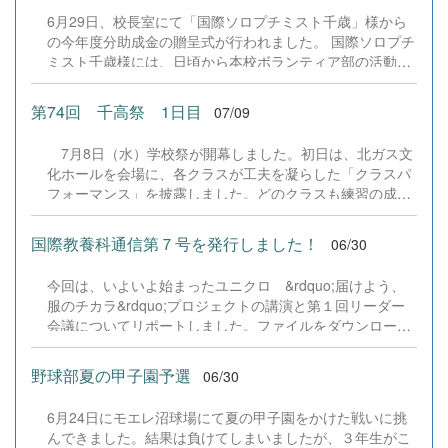
ください。皆様のご来場を心よりお待ちしております。
6月29日、校長室にて「国際ソロプチミスト千歳」様から
&nbsp; &nbsp; &nbsp;
の今年度分助成金の贈呈式が行われました。 国際ソロプチ
ミスト千歳様には、日頃から本校ボランティア部の活動を
温かく見守り、多大なるご支援をいただいております。式
では、代表の生徒が緊張しつつも、感謝の言葉とともに助
第74回 千高祭 1日目
07/09
成金を受け取りました。 地域の皆様の温かいサポートに心
から感謝し、これからも「自分たちにできる地域貢献は何
7月8日（水）学校祭が開幕しました。初日は、北ガス文
か」を考えながら、部員一丸となって一歩一歩活動を進め
化ホールを会場に、各クラスが工夫を凝らした「クラスパ
てまいります。 国際ソロプチミスト千歳の皆様、本当にあ
フォーマンス」を披露しました。どのクラスも練習の成果
りがとうございました。今後とも本校ボランティア部をよ
を存分に発揮し、会場は大いに盛り上がりました。当日は
ろしくお願いいたします！
多くの保護者の皆様にご来場いただき、生徒たちの熱演に
国際教養科通信第７号を発行しました！
06/30
温かい拍手を送っていただきました。また、学校評議員の
皆様にもご覧いただきました。ご来場いただいた皆様、あ
今回は、いよいよ始まったユニクロ &rdquo;届けよう、
りがとうございました。学校祭はまだ続きます。引き続
服のチカラ&rdquo;プロジェクトの講演と第１回リーダー
き、生徒たちの活躍にご期待ください。 学校祭テーマ ～
会議についてリポートしました。ファイルをダウンロード
テイクオフ～ ７月８日（水）オープニング・クラスパフォ
タブからダウンロードできます。生徒のこれからの活躍に
ーマンス ７月10日（金）企画展・個人発表 ７月11日
ご期待ください！
（土）一般公開日 9:00～12:30 なお、本校へご来校の
野球部夏の甲子園予選
06/30
際は、駐車スペースがございませんので、公共交通機関を
ご利用ください。 &nbsp; &nbsp; &nbsp; &nbsp;
6月24日にモエレ沼球場にて夏の甲子園をかけた戦いに挑
んできました。結果は負けてしまいましたが、３年生がこ