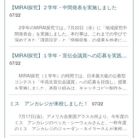
す！
らいただいたアンケートのご意見をもとに、BSC部員のプ
【MIRAI探究】２学年・中間発表を実施しました
ログラミングチームがデバッグ（不具合修正）から新機能
07/22
の実装までを行いました。今回のアップデートでは、ビジ
ネス計算・簿記・ビジネス文書・情報処理・商業経済・財
2学年のMIRAI探究では、7月22日（水）に「地域探究中
務分析・ビジネスコミュニケーションなど各ジャンルに及
間発表会」を実施しました。本行事は、これまでの学びで
ぶ計79件の更新プログラムを一挙にリリースしました。
深めてきた「課題設定」と「情報収集」の成果を他者にプ
具体的には、各検定問題数の大幅増加をはじめ、英語翻訳
レゼンテーションし、質疑応答やフィードバックを通じて
機能の追加、フォント拡大など視認性の改善、SEO対策
論理の整合性や不足している情報を自覚し、夏季休業以降
（タグの最適化）によるサイト動作の快適化を実施しまし
【MIRAI探究】１学年・宣伝会議賞への応募を実践しました
の分析・実践プロセスを加速させることを目的としていま
た（SEO対策は全てのプログラムで更新しました）。今後
07/22
す。 当日は地域貢献や観光プロモーション、商品開発、
も生徒たちの技術と発想力でより学びやすいサイトへと進
環境デザインなど多様な12のテーマごとに教室へ分かれ、
化させてまいりますので、検定合格に向けぜひ新しくなっ
MIRAI探究（１学年）の時間では、日本最大級の公募型
生徒が主体となって司会やタイムキーパーなどの進行を担
た『Compath（コンパス）』をご活用ください。 全商検定
コンテスト「中高生宣伝会議賞」への応募を目指し、授業
いました。各会場では発表と質疑応答、生徒同士の意見交
対策支援ポータルサイト「Compath（コンパス）」 ■ 生徒
を実施しました。本取り組みは、キャッチコピー制作を通
換が活発に行われ、互いの探究に真剣に耳を傾ける姿が見
アンケートにご協力いただいた学校（11校）北海道滝川西
じて、変化の激しい時代に必要な「問いを立て、考え、伝
られました。また、各会場には企業代表や起業家、地域活
高等学校／北...
える力」を育むことを目的としています。実際の企業課題
動を牽引する外部アドバイザーの方々をお招きし、生徒た
ミス アンカレジが来校しました！
07/22
に挑む経験は、進路開拓の実績になるだけでなく、「自分
ちの問いや提案に対して社会の第一線で活躍するプロの視
の言葉が社会に届く」という主体的な学びへとつながりま
点から具体的で温かいご助言をいただきました。 生徒た
7月17日(金)、アメリカ合衆国アラスカ州より、今年度の
す。 授業の初日（７／１５）は広告業界やコピーの表現
ちは他者の発表から新たな気づきを得るとともに、大人か
ミス アンカレジのベッカ・シーウェルさんと、一昨年度
技法を学び、多様な協賛企業の課題から興味のあるテーマ
らの真剣なアドバイスに耳を傾け、自分たちの探究をさら
のミス アンカレジのジョーダン・ネイラーさんが来校し
を選択。2日目（７／２２）は持ち寄ったアイデアをペア
に深める手応えをつかんだ様子でした。お越しいただいた
ました。 5月にアラスカから帰国した石井さん、8月から
ワークで検討し、「情景が浮かぶか」「言葉の選択は適切