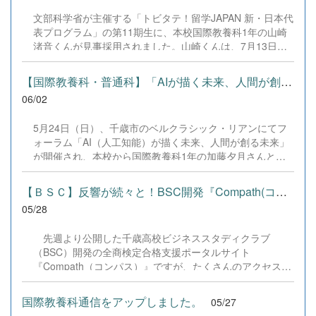
を送ってくださった保護者のみなさま、卒業生のみなさ
文部科学省が主催する「トビタテ！留学JAPAN 新・日本代
ん、本当にありがとうございました！次なる舞台は6月16
表プログラム」の第11期生に、本校国際教養科1年の山崎
日〜19日、岩見沢市で行われる全道大会。札幌支部の代表
渚音くんが見事採用されました。山崎くんは、7月13日か
として、一つでも多く勝利を重ねられるよう、さらに強く
ら8月15日までの約1ヶ月間、ニュージーランドのティマル
なって挑みます！ ＜結果＞男子学校対抗 第５位（ベスト
市へ渡航します。全国から優秀な学生が集う極めて高い倍
【国際教養科・普通科】「AIが描く未来、人間が創る未来」フォー...
８） 2回戦 ...
率の中、自身の熱い想いを込めた自主企画が評価されての
06/02
選出です。 中学時代から地域の国際交流活動に携わってき
た山崎くんは、近年減少傾向にある恵庭市と姉妹都市であ
5月24日（日）、千歳市のベルクラシック・リアンにてフ
るティマル市との交流を再活性化させたいと一念発起。現
ォーラム「AI（人工知能）が描く未来、人間が創る未来」
地のオピヒ高校で日本文化を紹介するだけでなく、得意の
が開催され、本校から国際教養科1年の加藤夕月さんと普
プログラミングを活かした「esports大会」を自ら企画・開
通科の佐々木諒大くんが参加しました。第一線で活躍する
催し、帰国後には両都市をオンラインで繋ぐ大規模な対戦
専門家の講演に続き、両名はパネルディスカッションに登
イベントの実施を目指します。 日本のアンバサダーとして
【ＢＳＣ】反響が続々と！BSC開発『Compath(コンパス)』
壇し、一般の参加者や専門家を前に高校生としての意見を
世界へ羽ばたく生徒の誕生を、教員として大変誇らしく思
05/28
堂々と発信しました。 日常的にAIを活用している加藤さん
います。激変する国際情勢や円安という逆境の中でも、志
は、ディスカッションの中で「AIの多用による対話の減少
を高く持ち、自ら行動を起こす姿勢こそがこれからの社会
先週より公開した千歳高校ビジネススタディクラブ
への懸念」や「AI音声への違和感」など、技術との適切な
に求められる力です。山崎くんの挑戦が、校内の多くの仲
（BSC）開発の全商検定合格支援ポータルサイト
距離感について自身の見解を提示。フォーラムを通じて、
間たちに勇気と刺激を与えてくれることを確信していま
『Compath（コンパス）』ですが、たくさんのアクセスが
最初の「ひらめき」と最終的な「決定」という、人間にし
す。
ありありがとうございます。また、二次元バーコード送付
かできない役割や人間らしい感性の重要性を深く学んだ様
先の学校様より少しずつアンケートが届いており、部員の
子でした。 入学直後の1年生が学外の先進的な学びの場へ
国際教養科通信をアップしました。
05/27
励みになっております。本当にありがとうございます。
自ら飛び込み、社会課題に対して主体的に思考を深める姿