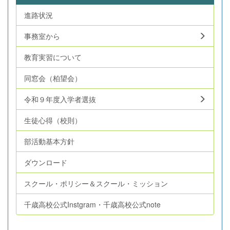
高校生のレベルを体感し、非常によい経験を積むことがで
進路状況
きました。個人戦ダブルスでは女子エースペアがベスト8
入りし、男子もエースペアがベスト16入りすることができ
事務室から
ました。...
教育実習について
同窓会（柏望会）
令和９年度入学者選抜
生徒心得（校則）
部活動基本方針
ダウンロード
スクール・ポリシー＆スクール・ミッション
千歳高校公式Instgram・千歳高校公式note