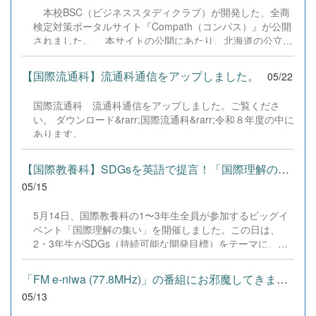
ーションセッションでは、両校7グループずつが英語で発
本校BSC（ビジネススタディクラブ）が開発した、全商
表を行いました。台湾側からは地域の文化遺産や、かつて
検定対策ポータルサイト『Compath（コンパス）』が公開
の製糖工場など日本にゆかりのある名所の紹介があり、本
されました。 本サイトの公開にあたり、北海道の公立高
校生徒は熱心に聞き入っていました。千歳高校からは、日
校をはじめ、本州以南の商業高校など、全国750校以上の
本のアニメや四季折々のイベントなど、日本の魅力を伝え
学校へ郵送にて案内ポスターが配布されました。 このポ
る7つのテーマを披露。リハーサルでは不安げだった生徒
【国際流通科】流通科通信をアップしました。
05/22
ータルサイトからは、全商検定の9つの試験対策に活用で
たちも、本番ではしっかりと準備の成果を発揮し、美しい
きるWebアプリ（HTML）が利用可能です。部員たちがこ
発音で堂々と想いを届けることができました。 その後、
国際流通科 流通科通信をアップしました。ご覧くださ
れまでに開発したアプリは計180本というボリュームを誇
Zoomのブレークアウトルーム機能を用いた小グループ交
い。 ダウンロード&rarr;国際流通科&rarr;令和８年度の中に
ります。今回、これらを広く一般に公開し、利用者の皆様
流へ。音声トラブルを乗り越え、好きな漫画や歌手の話題
あります。
からアンケートを回収・集計することで、アプリのさらな
で盛り上がる生徒たちの顔には、自然と笑顔がこぼれてい
る改善や、より実用的な機能の追加へと繋げていく予定で
ました。最後には画面越しにスクリーンショットで記念撮
す。 集まったアンケートをもとに「今、本当に必要とさ
【国際教養科】SDGsを英語で提言！「国際理解の集い」を開催
影を行い、...
れている検定対策はどのようなものか」を分析し、特にニ
05/15
ーズの高い分野や課題が見つかったアプリを中心に、コン
テンツの内容をより濃密に、実戦的にアップグレードする
5月14日、国際教養科の1〜3年生全員が参加するビッグイ
ための指標として活用します。 また、本サイトのアプリ
ベント「国際理解の集い」を開催しました。この日は、
は「オープンソース」として公開しているため、本校の生
2・3年生がSDGs（持続可能な開発目標）をテーマに、お
徒はもちろん、他校の生徒とのコラボレーション（共同開
よそ2ヶ月半かけて準備してきた英語プレゼンテーション
発）も可能です。「コードを書き換えてより使いやすくし
の集大成を披露する日です。 生徒たちはSDGsの17の目標
「FM e-niwa (77.8MHz)」の番組にお邪魔してきました！
た」「...
から自らテーマを設定。「自分が社会を変える担い手であ
05/13
る」という強い当事者意識を持ち、海洋プラスチックごみ
や食料廃棄といった環境問題から、人身売買などの人権問