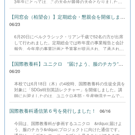
3年生にとっては、この大会が最後の大会となりました。
んばかりの拍手と熱い声援を送ってくださった保護者・関
入学してからの3年間、嬉しいことばかりではなく、苦し
係者の皆さま、本当にありがとうございました！ この大会
いことや悔しいこともたくさんありました。それでも仲間
【同窓会（柏望会）】定期総会・懇親会を開催しました。
を...
と支え合いながら努力を続け、ここまで歩んでくることが
06/23
できました。 全道大会という舞台で戦えたこと、仲間と過
ごした時間、応援してくださる方々の存在は、私たちにと
6月20日にベルクラシック・リアン千歳で52名の方が出席
ってかけがえのない宝物です。 これまで支えてくださった
して行われました。定期総会では昨年度の事業報告と会計
先生方、保護者の皆様、応援してくださった全ての方々、
報告、今年度の事業計画と予算案が提示され、了承されま
本当にありがとうございました。 3年生はここで引退とな
した。 懇親会では千歳市民ミュージカルの方に今年度の公
りますが、私たちが築いてきた想いと伝統を後輩たちに託
演案内と「実演」をしていただきました。日程は10月3日
します。新チームのさらなる活躍を期待するとともに、こ
【国際教養科】ユニクロ ”届けよう、服のチカラ”プロジェクト始...
（土）18時～と4日（日）14時～です。 最後はソプラノ歌
れからも変わらぬ応援をよろしくお願いします。 3年間、
06/20
手としてご活躍の桑島昌子さんの「ご指導」の元、校歌斉
本当にありがとうございました。 #高体連 #全道大会 #ベ
唱で幕を閉じました。例年のことながら、大盛況に終了
スト8 #感謝 #引退 #新チーム #バトンタッチ #応援ありが
本校では6月18日（木）の4校時、国際教養科の生徒全員を
し、感謝いたします。 なお、茎津俊爾全日制振興会会長よ
とうございました #高校生活 #仲間に感謝 #3年間ありがと
対象に「SDGs特別英語レクチャー」を開催しました。講
り、令和10年11月11日（土）にANAクラウンプラザにて開
う
師にお迎えしたのは、ユニクロ本部・生産物流チームで活
校80周年祝賀会を開催することが発表されました。詳細は
躍されているベトナム出身のMy Ha（ミーハ）さんです。
追って連絡いたしますので、お待ちください。
全国約1000校で実施されているこのプロジェクトですが、
国際教養科通信第６号を発行しました！
06/16
今回は数少ない「英語での講演」として、レクチャーから
ディスカッションにいたるまで、すべて英語で行われまし
今回は、国際教養科が参画するユニクロ &rdquo;届けよ
た。 「もし自分が今すぐ国を逃れるなら、1つのリュック
う、服のチカラ&rdquo;プロジェクトに向けた通信です。
に何を詰めるか」というワークショップでは、水やスマー