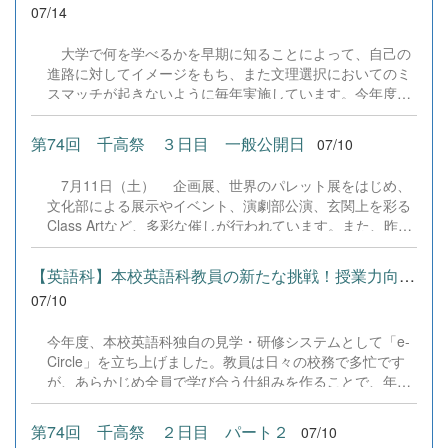
07/14
大学で何を学べるかを早期に知ることによって、自己の
進路に対してイメージをもち、また文理選択においてのミ
スマッチが起きないように毎年実施しています。今年度、
弘前大学から白石壮一郎様と公立千歳科学技術大学から坂
井賢一様を講師としてお招きし、有意義なお話しをしてい
第74回 千高祭 ３日目 一般公開日
07/10
ただきました。 &nbsp; &nbsp; &nbsp;
7月11日（土） 企画展、世界のパレット展をはじめ、
文化部による展示やイベント、演劇部公演、玄関上を彩る
Class Artなど、多彩な催しが行われています。また、昨日
に引き続き、PTAの皆様のご協力による販売やキッチンカ
ーも出店し、会場は笑顔と活気にあふれています。この学
【英語科】本校英語科教員の新たな挑戦！授業力向上を目指す「e-C...
校祭が盛大に開催できているのは、生徒たちの主体的な活
07/10
動はもちろんのこと、PTAの皆様をはじめ、地域の皆様の
温かいご支援とご協力のおかげです。心から感謝いたしま
今年度、本校英語科独自の見学・研修システムとして「e-
す。会場全体が大いに盛り上がり、多くの笑顔があふれ
Circle」を立ち上げました。教員は日々の校務で多忙です
る、思い出に残る一日となっています。 &nbsp; &nbsp;
が、あらかじめ全員で学び合う仕組みを作ることで、年4
&nbsp; &nbsp; &nbsp; &nbsp;&nbsp; &nbsp;
回の公開授業と深いディスカッションを通じた指導技術の
向上を目指しています。 6月27日の第1回（大西教諭・1年
第74回 千高祭 ２日目 パート２
07/10
論理表現）では「4技能をバランスよく組み込む方法」を