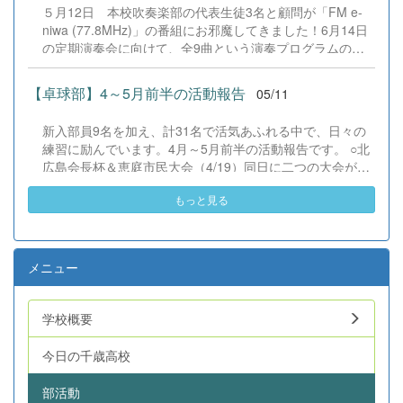
５月12日 本校吹奏楽部の代表生徒3名と顧問が「FM e-
題まで、多岐にわたる社会課題への改善策を英語で力強く
niwa (77.8MHz)」の番組にお邪魔してきました！6月14日
提言しました。 午前中の予選を経て、生徒全員の投票で選
の定期演奏会に向けて、全9曲という演奏プログラムの聞
ばれた各学年3名の代表者が、午後の全体会でステージに
きどころや、初披露となる楽曲への意気込み、そして日々
登壇。ALTの先生からの英語による鋭い質疑応答にも、臆
の練習の様子をラジオの電波に乗せてお届けしました。管
することなく堂々と対応する姿は、まさに国際教養科生の
【卓球部】4～5月前半の活動報告
05/11
楽器ならではの肺活量を鍛える筋トレのお話など、普段は
誇りを感じさせる立派なものでした。 厳正な審査の結果、
なかなか見えない裏話も飛び出し、とても充実した時間と
2年生は林とわこさん、3年生は工藤真緒さんが最優秀賞に
新入部員9名を加え、計31名で活気あふれる中で、日々の
なりました。初めてのスタジオ収録ということで最初は少
輝きました。二人は内容の充実度はもちろん、質疑応答で
練習に励んでいます。4月～5月前半の活動報告です。 ○北
し緊張した面持ちの生徒たちでしたが、パーソナリティの
の柔軟なやり取りが高く評価されました。 先輩たちの背中
広島会長杯＆恵庭市民大会（4/19）同日に二つの大会が行
方の温かい進行のおかげで、写真の通りすっかりリラック
を1年生はしっかりと見てくれていたと思います。来年は
われ、北広島会長杯には男子8名、女子6名が参加し、恵庭
ス。終始笑顔があふれる、楽しいトークとなりました。定
あなたたちの番です。この日の学びを糧に、社会を良くす
もっと見る
市民大会には男子7名が参加しました。北広島会長杯は、
期演奏会本番まであと1ヶ月。ご来場いただく皆様に最高
る意識と英語...
特に一般男子のレベルが高く、高校生にとっては非常に貴
の音楽をお届けできるよう、部員５５名一丸となって最終
重な経験を積むことができました。また、女子は参加人数
調整に励んでいます。日時：6月14日 開演 １４:００ 場
が少なく予選リーグ方式だったため、たくさんの試合を経
所：北ガス文化ホール入場料：500円（チケットは千歳高
メニュー
験することができ、上位入賞も果たしました。一方の恵庭
校石原までお問い合わせください）会場で皆様と音楽の素
市民大会は、ダブルスとシングルスの2種目が行われ、ま
晴らしい時間を共有できることを、部員一同心待ちにして
たシングルスは予選リーグ方式だったため、こちらもたく
います！#千歳高校 #千歳高校吹奏楽部 #吹奏楽 #定期演奏
学校概要
さん試合経験を積むことができました。＜結果＞◉北広島
会 #えにわFM #FMe_niwa #ラジオ出演 #青春 #北海道 #千
会長杯・女子シングルス準優勝 佐藤ひより第３位 富士
歳市 &nbsp...
今日の千歳高校
本璃呼◉恵庭市民大会・男子シングルス第３位 菊地壮太 ○
札幌地区春季大会個人戦（4/25-26個人戦、5/9-10団体戦）
部活動
新入生を加えて初めての公式戦。出場した4人の1年生は、