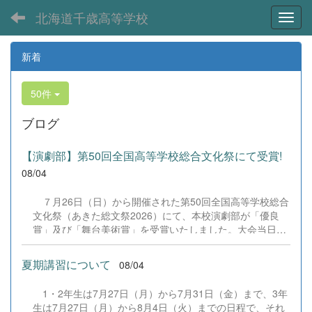
北海道千歳高等学校
Toggl
新着
50件
ブログ
【演劇部】第50回全国高等学校総合文化祭にて受賞!
08/04
７月26日（日）から開催された第50回全国高等学校総合
文化祭（あきた総文祭2026）にて、本校演劇部が「優良
賞」及び「舞台美術賞」を受賞いたしました。大会当日
は、本校の部員たちもこれまで積み重ねてきた練習の成果
を存分に発揮し、堂々と舞台に立ちました。緊張感のある
夏期講習について
08/04
全国の舞台において、一人一人が役割を果たし、心を込め
た演技と表現を披露することができました。 また、今回
1・2年生は7月27日（月）から7月31日（金）まで、3年
の全国大会出場にあたり、多大なるご支援・ご協力をいた
生は7月27日（月）から8月4日（火）までの日程で、それ