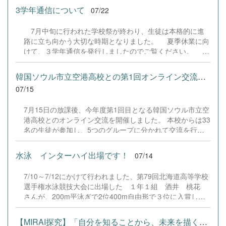
外部アドバイザーの皆さまに心より感謝申し上げますとと
アラスカへの長期留学をスタートさせる谷部さん、そして
か」を前向きに議論して表現を研ぎ澄ませ、全員が端末か
3学年通信について
07/22
もに、...
8月にアラスカへ帰国するジャズミンさんが学校生活の様
ら社会へ作品を提出しました。 また、本校で導入してい
子をお話ししました。また、3人で校内を案内し、バレー
る学習プラットフォーム「Qareer（クアリア）」には生徒
7月中旬に行われた学校祭が終わり、生徒は本格的に進
部や剣道部、全国大会に向けて練習中の演劇部の練習を見
たちの振り返りや感想が記録されており、「言葉一つで伝
路に立ち向かう大切な時期となりました。 夏季休業に向
学しました。
わり方が大きく変わる面白さを知った」「難しそうと思っ
けて、３学年通信を発行しましたのでご覧ください。 今
ていたが、自分の考えを形にして社会に届ける達成感があ
回の内容は ①学校祭からの切り替え ②中間考査結果
った」「友達からの助言を通して、自分にはない視点から
について ③進路実現に向けて ④学校祭の記録 等の内
韓国ソウル市立空港高校との第1回オンライン交流を実施しました
言葉を磨く大切さに気づけた」といった声が集まるなど、
容になっています。 一読されお子様へ、叱咤激励してい
07/15
自分の...
ただけると幸いです。 なお、閲覧にはパスワードが必要
です。パスワードは安心安全メールでご連絡していますの
7月15日の放課後、今年度第1回目となる韓国ソウル市立空
で、ご確認ください。 3学年通信NO2 .pdf &nbsp;
港高校とのオンライン交流を開催しました。 本校からは33
名の生徒が参加し、5つのグループに分かれて交流を行い
ました。生徒たちは、各自が事前に準備したスライドを使
って自己紹介のプレゼンテーションに挑戦。韓国語や英
水泳 インターハイ出場です！
07/14
語、日本語を織り交ぜながら、終始なごやかで楽しそうな
様子でコミュニケーションを図っていました。 今後は9月
7/10～7/12にかけて行われました、第79回北海道高等学校
と12月にも開催を予定しています。この継続的な交流を通
選手権水泳競技大会に出場した １年１組 酒井 桃花
じて、両校生徒の親睦をさらに深め、異文化理解力を育み
さんが、200m平泳ぎで2位400m自由形で３位に入賞し、
ながら、生徒たちの確かな成長へとつなげてまいります。
見事インターハイに出場します。応援よろしくお願いしま
す。 &nbsp;
【MIRAI探究】「自分を知ることから、未来を描く一歩へ」を実施し...