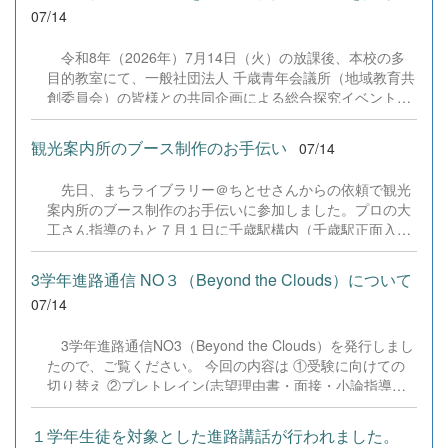
07/14
令和8年（2026年）7月14日（火）の放課後、本校の多
目的教室にて、一般社団法人 千歳青年会議所（地域教育共
創委員会）の皆様との共同企画による総合探究イベント
「自分を知ることから、未来を描く一歩へ〜まだ知らない
自分へ〜」が開催されました。 全学年からの希望者60名が
観光案内所のブース制作のお手伝い
07/14
参加し、地域の大人の方々とともに自身のキャリアや未来
の可能性について深く考える貴重な時間となりました。 ■
先日、まちライブラリー＠ちとせさんからの依頼で観光
第1部：キャリア教育のプロから学ぶ記念講演講師に株式
案内所のブース制作のお手伝いに参加しました。プロの大
会社すみかの代表取締役である月館 海斗 氏をお招きし、
工さん指導のもと７月１日に千歳駅構内（千歳駅正面入口
同名のテーマでご講演いただきました。月館氏の「学びと
付近）にグランドオープンする観光案内所ブース前面の本
社会をつなぐ」という熱い想い、そしてご自身の起業やキ
棚のやすり掛け、ニス塗り等を3年生7名の生徒で行ってき
ャリア形成の歩みに触れ、生徒たちは「進路を選べないの
3学年進路通信 NO３（Beyond the Clouds）について
ました。制作した本棚には生徒それぞれの千歳に対する想
ではなく、まだ（その職業の人に）出会っていないから」
07/14
いなどのメッセージが記入されています。 &nbsp;
ということや、ライフネット生命の創業者の方から引用し
た「人は、人・本・旅からしか学べない」という説明につ
3学年進路通信NO3（Beyond the Clouds）を発行しまし
いて真剣に耳を傾けていました。 ■ 第2部：大人と語るワ
たので、ご覧ください。 今回の内容は ①受験に向けての
ークショップ ＆ 自由対話後半は、千歳青年会議所の皆様
切り替え ②プレトレイン(志望理由書・面接・小論指導）
をはじめ、地元の企業経営者や市議会議員など、地域の第
③一般受験をする生徒へ ④モチベーションの上げ方 ⑤今
一線で活躍する大人の方々が各グループに参加。大人２名
後の進路予定 等についてです。 R08_3学年進路通信
１学年生徒を対象とした進路講話が行われました。
に対して...
No03.pdf