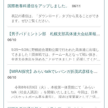
「赤」、そして「白」へと変更しています！なお、プログ
戦ってきます。 支えてくださる保護者の皆様、先生方、
ラムを改変した各バージョンは、本校Webページのダウン
国際教養科通信をアップしました。
06/11
OB・OGの皆様、そして応援してくださるすべての方々へ
ロードページよりいつでもダウンロードが可能です。 今
の感謝の気持ちを胸に、一戦一戦全力で挑みます。 応援よ
回の主な更新内容は以下の通りです。 【更新内容（プログ
表記の通信は、「ダウンロード」タブから見ることができ
ろしくお願いいたします！ 「感謝を力に、全力プレー
ラム更新）】 ビジネス計算関連：見取り算（大）、減価償
ます。ぜひご覧ください。
で！」 #千歳高校 #千歳高校バドミントン部 #高体連 #全道
却計算（定率法）簿記関連：財務〇✕問題、高速3択クイ
大会 #バドミントン #旭川 #感謝 #挑戦 #チーム千歳 #全力
ズ、実践計算演習、会計財務諸表、3級仕訳分類クイズビ
プレー
【男子バドミントン部 札幌支部高体連大会結果報告】
ジネス文書関連：そうめん打英語関連：全商英語1級対
策、全商英検1級対策リーディング、2級対策、対話文の応
06/10
答、LISTENING、3...
5/25〜5/28に野幌総合運動公園で行われた高体連に出場し
てきました！団体戦では、チーム一丸となって戦い抜き、
全道大会進出を決めることができました！ 応援してくださ
った皆さま、本当にありがとうございました！一人ひとり
が最後まで諦めずにプレーし、この結果につなげることが
【MIRAI探究】みらいtalkでレバンガ折茂武彦様を招聘
できました。 次は全道大会に向けて、さらにレベルアッ
06/10
プできるよう頑張ります！全道大会は、6/16〜6/19に
「リクルートスタッフィング リック＆スー旭川体育館」に
令和8年6月9日（火）、本校第一体育館にて「みらい
て行われます！引き続き応援よろしくお願いします！
talk（社会人講話）」を開催いたしました。今回は、日本
バスケットボール界を牽引し、現在は実業家としてご活躍
されている株式会社レバンガ北海道 代表取締役社長の折茂
武彦 様をお招きし、「北海道と未来のために ～選手とし