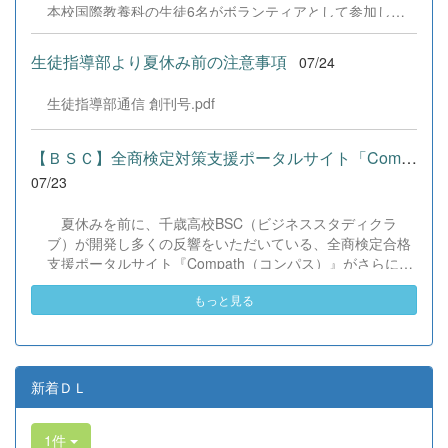
本校国際教養科の生徒6名がボランティアとして参加しま
した！ 会場にはウクライナ、ネパール、アフガニスタンな
ど多国籍な参加者が集まり、ヨーヨー釣りや綿あめ、盆踊
生徒指導部より夏休み前の注意事項
07/24
りなどを満喫。浴衣姿でイベントを彩った1年生や、経験
を生かして頼もしく場を仕切る3年生など、生徒たちは言
生徒指導部通信 創刊号.pdf
葉や国境を超えて笑顔で交流を深めました。 主催者の方か
らは、「国籍や年齢を問わず笑顔で寄り添い、自分で考え
て動く姿が素晴らしい。異文化理解のマインドが自然と身
【ＢＳＣ】全商検定対策支援ポータルサイト「Compath（コンパス）...
についている」と、賞賛の声をいただきました！ 教室の中
07/23
だけでなく、地域や世界という広いフィールドで本領を発
揮する教養科生たち。多文化共生社会を引っ張る頼もしい
夏休みを前に、千歳高校BSC（ビジネススタディクラ
姿に、誇らしさでいっぱいです。 教養科生、どんどん外へ
ブ）が開発し多くの反響をいただいている、全商検定合格
飛び出そう！ その温かい心と行動力を磨き、世界を笑顔に
支援ポータルサイト『Compath（コンパス）』がさらにバ
する魅力的な人材へ成長していく皆さんを応援していま
ージョンアップいたしました。 今回もユーザーの皆様か
す！
もっと見る
らいただいたアンケートのご意見をもとに、BSC部員のプ
ログラミングチームがデバッグ（不具合修正）から新機能
の実装までを行いました。今回のアップデートでは、ビジ
ネス計算・簿記・ビジネス文書・情報処理・商業経済・財
務分析・ビジネスコミュニケーションなど各ジャンルに及
新着ＤＬ
ぶ計79件の更新プログラムを一挙にリリースしました。
具体的には、各検定問題数の大幅増加をはじめ、英語翻訳
1件
機能の追加、フォント拡大など視認性の改善、SEO対策