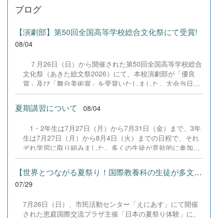
ブログ
【演劇部】第50回全国高等学校総合文化祭にて受賞!
08/04
７月26日（日）から開催された第50回全国高等学校総合
文化祭（あきた総文祭2026）にて、本校演劇部が「優良
賞」及び「舞台美術賞」を受賞いたしました。大会当日
は、本校の部員たちもこれまで積み重ねてきた練習の成果
を存分に発揮し、堂々と舞台に立ちました。緊張感のある
夏期講習について
08/04
全国の舞台において、一人一人が役割を果たし、心を込め
た演技と表現を披露することができました。 また、今回
1・2年生は7月27日（月）から7月31日（金）まで、3年
の全国大会出場にあたり、多大なるご支援・ご協力をいた
生は7月27日（月）から8月4日（火）までの日程で、それ
だきました企業の皆様、ならびに心温まるご寄付や温かい
ぞれ学習に取り組みました。多くの生徒が意欲的に参加
ご声援を寄せてくださった地域の皆様方に、心より感謝申
し、これまでの学習内容の復習や発展的な内容、受験に向
し上げます。皆様からの温かいご支援が部員たちの大きな
けた学習などに真剣に取り組む姿が見られました。夏期講
励みとなり、全国の舞台で最高のパフォーマンスと演技を
【世界とつながる夏祭り！国際教養科の生徒が多文化共生ボランテ...
習で身に付けた学習習慣や知識を、今後の学校生活や学習
届けることができました。今回の経験を糧に、さらに表現
07/29
に生かし、一人一人がさらなる成長につなげてくれること
力に磨きをかけ、今後も活動してまいります。引き続き、
を期待しています。 &nbsp;
本校演劇部への変わらぬご声援をよろしくお願いいたしま
7月26日（日）、市民活動センター「えにあす」にて開催
す。 &nbsp;
された恵庭国際交流プラザ主催「日本の夏祭り体験」に、