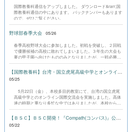
二次元バーコードをベースにポスター作成などを行ってい
に、教員一同大きな頼もしさを感じています。今後も生徒
国際教養科通信をアップしました。 ダウンロード&rarr;国
たため、正式なリンク先のURLを改めて表示します。ま
たちが時代の変化を的確に捉え、人間ならではの強みを磨
際教養科通信の中にあります。 バックナンバーもあります
た、千歳高校の公式Web「ダウンロード」より、サーバア
きながら次代を切り拓いていけるよう、実践的な学びの機
ので、ぜひご覧ください。
ップロードおよびプログラムの改変用のZIPファイルがダウ
会を全力で支援してまいります。
ンロード出来ますので、そちらについてもご利用くださ
い。 全商検定対策ポータルサイト「Compath（コンパ
野球部春季大会
05/26
ス）」 （Webでの利用はこちらから）https://chitose-
highschool-bsc.netlify.app/ 検定対策アプリの学習効果と利
春季高校野球大会に参加しました。初戦を突破し、２回戦
用実態に関するアンケート【生徒用】
で優勝候補の高校に敗れてしまいました。３年生の大会も
https://docs.google.com/forms/d/e/1FAIpQLSd7HagNTV-
夏の甲子園へ向けたもののみとなりましたが、一戦必勝で
74h2qra7g5ufPb3X9viVt2Pq-3bcOrufY9J2lfg/viewform 検
頑張っていきます
定対策アプリの学習効果と利用実態に関するアンケート
【国際教養科】台湾・国立虎尾高級中学とオンライン交流会を開催！
【教員用】
05/25
https://docs.google.com/forms/d/e/1FAIpQLSeRPnWhmZ2-
5Hen_sodPZA_D94by04YNLZbipj8ju0l1ddN...
5月22日（金）、本校多目的教室にて、台湾の国立虎尾
高級中学とのオンライン国際交流会を実施しました。高体
連の時期と重なり多忙な中ではありましたが、本校から27
名、虎尾高級中学から31名の生徒が参加し、モニター越し
に熱い絆を育みました。 交流会は、本校の中川校長によ
【ＢＳＣ】ＢＳＣ開発！『Compath(コンパス)』公開！
る英語のスピーチと１年３組渕上君による中国語と英語を
05/22
交えた挨拶のスピーチで幕を開けました。続くプレゼンテ