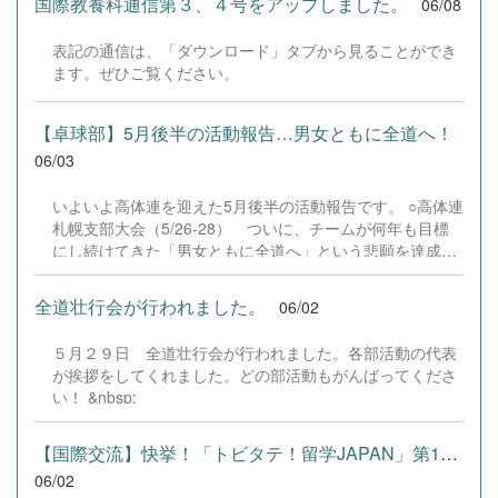
国際教養科通信第３、４号をアップしました。
06/08
て、経営者として～」と題してご講演いただきました。
折茂様からは、プロ選手や経営者としての経験に基づき、
表記の通信は、「ダウンロード」タブから見ることができ
人生を切り拓くための「情熱・覚悟・継続」「準備・意
ます。ぜひご覧ください。
識・習慣」の大切さについて熱いメッセージをいただきま
した。特に、自らの可能性を広げるために「行動・継続・
挑戦し続けること」、そして「最後は気合と根性が必要」
【卓球部】5月後半の活動報告…男女ともに全道へ！
という力強いお言葉が印象的でした。 受講した生徒から
06/03
は、 「悩む時間は無駄。失敗を引きずらずポジティブに切
り替えたい」「挨拶など、当たり前の基準を上げていこう
いよいよ高体連を迎えた5月後半の活動報告です。 ○高体連
と思った」「進路に迷っていたが、1%でも可能性があるな
札幌支部大会（5/26-28） ついに、チームが何年も目標
ら自分のやりたい道へ挑戦する勇気をもらった」 といった
にし続けてきた「男女ともに全道へ」という悲願を達成し
声が寄せられ、部活動や将来の選択に向けた大きな刺激と
ました！ ☆学校対抗（団体戦）男子：3回戦で第7シードの
なったようです。 お忙しい中ご講演いただいた折茂様、
札幌北陵高校に競り勝ち、ベスト8で全道代表権を獲得！
そしてご来場いただきました保護者の皆様に心より厚く御
全道壮行会が行われました。
06/02
女子：第4シードとして堂々のベスト4入り！準決勝では第
礼申...
1シードの札幌大谷高校を相手に、一歩も引かない素晴ら
５月２９日 全道壮行会が行われました。各部活動の代表
しい戦いを見せてくれました。 ☆個人戦シングルス男子：
が挨拶をしてくれました。どの部活動もがんばってくださ
吉田（ベスト16）女子： 富士本（ベスト32・代表決定戦
い！ &nbsp;
を制す）見事、シングルスでも2名が全道への切符を掴み
取りました！ ダブルスでの悔しい敗戦もありましたが、ベ
ンチメンバーも、客席からの応援も、全員が「チーム千
【国際交流】快挙！「トビタテ！留学JAPAN」第11期生に山崎渚音く...
高」として一つになって戦い抜いた、最高の3日間でし
06/02
た。平日の開催にもかかわらず、会場へ駆けつけ熱い声援