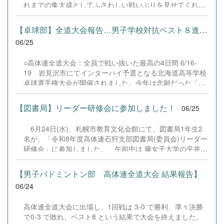
れまでの集大成としてふさわしい戦いぶりを見せてくれま
した。 新チームは選手１７名、マネジャー３名でのスター
トとなります。先輩方の無念を晴らせるよう、頑張りま
【卓球部】全道大会報告…男子学校対抗ベスト８進出！
す。
06/25
○高体連全道大会：全員で戦い抜いた最高の4日間 6/16-
19 岩見沢市にてインターハイ予選となる北海道高等学校
卓球選手権大会が開催されました。今年は念願だった「男
女そろっての学校対抗」で、最高の舞台へ挑んできまし
た！ ☆学校対抗（団体戦） 男子：全道ベスト8！1・2回戦
【図書局】リーダー研修会に参加しました！
06/25
をしっかりと勝ち切り、準々決勝では第4シードの札幌龍
谷高校に果敢に挑戦。堂々の全道ベスト8入りを果たしま
6月24日(水)、札幌市教育文化会館にて、図書局1年生2
した！ 女子：全道ベスト16！1回戦は警戒していた静内高
名が、「令和8年度高体連石狩支部図書局(委員会)リーダー
校にしっかりと勝利！2回戦ではオホーツク支部1位・北見
研修会」に参加しました。 午前中は 藤女子大学の平井准
北斗高校と大接戦を繰り広げ、惜しくも一歩及びませんで
教授から、Web APIなどの図書館情報学について学びまし
したが、最後まで素晴らしい粘りを見せてくれました。 ☆
た。 午後は まちライブラリー@ちとせ 若女将の依岡(よ
個人戦シングルス 男子： 吉田（3回戦進出・ベスト32！）
【男子バドミントン部 高体連全道大会 結果報告】
りおか)さんから、全国1,300ヶ所ある「まちライブラリ
女子： 富士本（1回戦敗退・大舞台で堂々と健闘！） 目標
06/24
ー」という本をきっかけとした人と人との繋がりの場につ
に掲げていた「男女ともに全道ベスト8以上、ベスト4へ」
いて紹介を受けました。そして、「自己表現をする本箱」
には届きませんでしたが、選手、ベンチメンバー、応援席
高体連全道大会に出場し、1回戦は 3-0 で勝利、準々決勝
を各校作成し、本や自分の好きなことを紹介するなど相互
のすべてが一つになり、全員で戦い抜いた最高の4日間で
で0-3 で敗れ、ベスト8 という結果で大会を終えました。
交流をして盛り上がりました。
した。 平日の開催にもかかわらず、会場へ駆けつけ、割れ