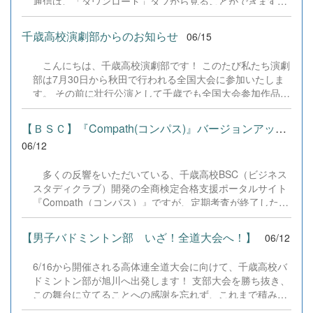
通信は、「ダウンロード」タブから見ることができます。
トフォンを選んだ生徒たちに対し、実際の難民が長旅を見
ぜひご覧ください。
据えて「薬や歯ブラシ」を携えていた現実の写真が紹介さ
れ、会場からは驚きの声が上がりました。受講した生徒
千歳高校演劇部からのお知らせ
06/15
は、「服を寄付することは単に衣服を譲るだけでなく、見
知らぬ誰かと『この色が好き』という前向きな感情を共有
こんにちは、千歳高校演劇部です！ このたび私たち演劇
できる素晴らしい取り組みだと知り、深い感銘を受けた」
部は7月30日から秋田で行われる全国大会に参加いたしま
と語り、他者のために行動したいという強い思いを募らせ
す。 その前に壮行公演として千歳でも全国大会参加作品の
ていました。 今後は生徒たちが主体となり、校内だけでな
「ぐるぐるランドリー」を上演いたします。あわせてⅠ年
く市内の4つの施設にご協力を頂き、着なくなった子ども
生お披露目公演も予定しております。 7月20日（月・祝）
【ＢＳＣ】『Compath(コンパス)』バージョンアップのお知らせ
服を集める活動を本格的にスタートさせます。ポスター制
はお友達やご家族をお誘い合わせのうえ、ぜひ北ガス文化
06/12
作やPR活動の...
ホールに足を運びいただけたら幸いです。 また、こちらか
らもチケット予約はできますので、ぜひよろしくお願いい
多くの反響をいただいている、千歳高校BSC（ビジネス
たします。 ぐるランチケット予約フォーム
スタディクラブ）開発の全商検定合格支援ポータルサイト
&rarr;https://forms.gle/CveQH7nYpMFq9dA37
『Compath（コンパス）』ですが、定期考査が終了したタ
イミングに合わせ、バージョンアップを行いました。 今
回は、皆様からいただいたアンケートのご意見をもとに、
【男子バドミントン部 いざ！全道大会へ！】
06/12
BSC部員の中から結成された「4名のプログラミングチー
ム」が、プログラムのデバッグ（不具合修正）およびバー
6/16から開催される高体連全道大会に向けて、千歳高校バ
ジョンアップの実装を担当いたしました。（※開発もこの
ドミントン部が旭川へ出発します！ 支部大会を勝ち抜き、
４名が全て実施しております） また、今回のバージョン
この舞台に立てることへの感謝を忘れず、これまで積み重
アップに合わせて、サイトのデザインを「青」から
ねてきた練習の成果を発揮できるようチーム一丸となって