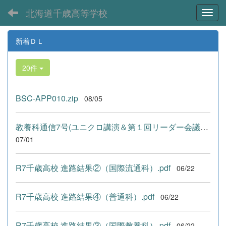
北海道千歳高等学校
Toggl
新着ＤＬ
20件
BSC-APP010.zip
08/05
教養科通信7号(ユニクロ講演＆第１回リーダー会議) .pdf
07/01
R7千歳高校 進路結果②（国際流通科）.pdf
06/22
R7千歳高校 進路結果④（普通科）.pdf
06/22
R7千歳高校 進路結果③（国際教養科）.pdf
06/22