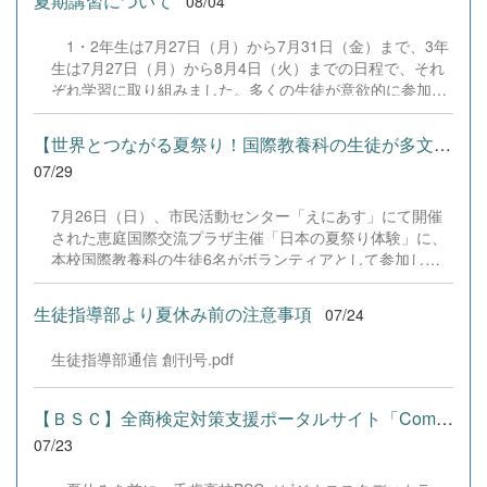
夏期講習について
08/04
全国の舞台において、一人一人が役割を果たし、心を込め
た演技と表現を披露することができました。 また、今回
1・2年生は7月27日（月）から7月31日（金）まで、3年
の全国大会出場にあたり、多大なるご支援・ご協力をいた
生は7月27日（月）から8月4日（火）までの日程で、それ
だきました企業の皆様、ならびに心温まるご寄付や温かい
ぞれ学習に取り組みました。多くの生徒が意欲的に参加
ご声援を寄せてくださった地域の皆様方に、心より感謝申
し、これまでの学習内容の復習や発展的な内容、受験に向
し上げます。皆様からの温かいご支援が部員たちの大きな
けた学習などに真剣に取り組む姿が見られました。夏期講
励みとなり、全国の舞台で最高のパフォーマンスと演技を
【世界とつながる夏祭り！国際教養科の生徒が多文化共生ボランテ...
習で身に付けた学習習慣や知識を、今後の学校生活や学習
届けることができました。今回の経験を糧に、さらに表現
07/29
に生かし、一人一人がさらなる成長につなげてくれること
力に磨きをかけ、今後も活動してまいります。引き続き、
を期待しています。 &nbsp;
本校演劇部への変わらぬご声援をよろしくお願いいたしま
7月26日（日）、市民活動センター「えにあす」にて開催
す。 &nbsp;
された恵庭国際交流プラザ主催「日本の夏祭り体験」に、
本校国際教養科の生徒6名がボランティアとして参加しま
した！ 会場にはウクライナ、ネパール、アフガニスタンな
ど多国籍な参加者が集まり、ヨーヨー釣りや綿あめ、盆踊
生徒指導部より夏休み前の注意事項
07/24
りなどを満喫。浴衣姿でイベントを彩った1年生や、経験
を生かして頼もしく場を仕切る3年生など、生徒たちは言
生徒指導部通信 創刊号.pdf
葉や国境を超えて笑顔で交流を深めました。 主催者の方か
らは、「国籍や年齢を問わず笑顔で寄り添い、自分で考え
て動く姿が素晴らしい。異文化理解のマインドが自然と身
【ＢＳＣ】全商検定対策支援ポータルサイト「Compath（コンパス）...
についている」と、賞賛の声をいただきました！ 教室の中
07/23
だけでなく、地域や世界という広いフィールドで本領を発
揮する教養科生たち。多文化共生社会を引っ張る頼もしい