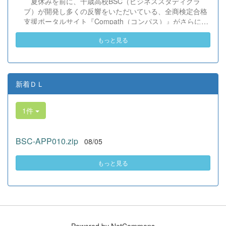
夏休みを前に、千歳高校BSC（ビジネススタディクラ
姿に、誇らしさでいっぱいです。 教養科生、どんどん外へ
ブ）が開発し多くの反響をいただいている、全商検定合格
飛び出そう！ その温かい心と行動力を磨き、世界を笑顔に
支援ポータルサイト『Compath（コンパス）』がさらにバ
する魅力的な人材へ成長していく皆さんを応援していま
ージョンアップいたしました。 今回もユーザーの皆様か
す！
もっと見る
らいただいたアンケートのご意見をもとに、BSC部員のプ
ログラミングチームがデバッグ（不具合修正）から新機能
の実装までを行いました。今回のアップデートでは、ビジ
ネス計算・簿記・ビジネス文書・情報処理・商業経済・財
務分析・ビジネスコミュニケーションなど各ジャンルに及
新着ＤＬ
ぶ計79件の更新プログラムを一挙にリリースしました。
具体的には、各検定問題数の大幅増加をはじめ、英語翻訳
1件
機能の追加、フォント拡大など視認性の改善、SEO対策
（タグの最適化）によるサイト動作の快適化を実施しまし
た（SEO対策は全てのプログラムで更新しました）。今後
BSC-APP010.zip
08/05
も生徒たちの技術と発想力でより学びやすいサイトへと進
化させてまいりますので、検定合格に向けぜひ新しくなっ
た『Compath（コンパス）』をご活用ください。 全商検定
もっと見る
対策支援ポータルサイト「Compath（コンパス）」 ■ 生徒
アンケートにご協力いただいた学校（11校）北海道滝川西
高等学校／北...