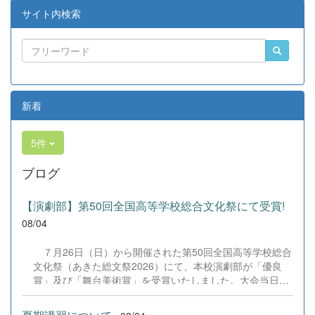
サイト内検索
新着
5件
ブログ
【演劇部】第50回全国高等学校総合文化祭にて受賞!
08/04
７月26日（日）から開催された第50回全国高等学校総合
文化祭（あきた総文祭2026）にて、本校演劇部が「優良
賞」及び「舞台美術賞」を受賞いたしました。大会当日
は、本校の部員たちもこれまで積み重ねてきた練習の成果
を存分に発揮し、堂々と舞台に立ちました。緊張感のある