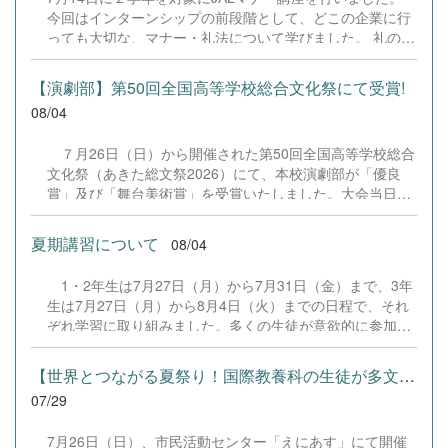
破し、本校チームは「設定テーマ部門」と「自由テーマ部
今回はインターンシップの前段階として、どこの企業に行
門」の両方で登壇・発表を行いました。 &nbsp; ■ 発表テ
っても大切な、マナー・礼法について学びました。 礼の仕
ーマと結果 設定テーマ部門 『若者キャリア試就制度「早
方、作法、話し方など、基本からしっかりとJALスカイ札
期離職を解消する人材開発型社会政策」―辞める前に試せ
幌様の協力のもと、授業をしていただきました。 9月のイ
る社会へ―』 &rArr; 惜しくも表彰外となりましたが、若者
【演劇部】第50回全国高等学校総合文化祭にて受賞!
ンターンシップに向けて準備中です。 &nbsp;
のキャリア形成に正面から向き合った鋭い視点と提案が高
08/04
く評価されました。 自由テーマ部門 『共同養育による子
育てアウトソーシング社会制度「時間貧困を解消する高リ
７月26日（日）から開催された第50回全国高等学校総合
ターンな時間投資型経済政策」』 &rArr; 独自の切り口と緻
文化祭（あきた総文祭2026）にて、本校演劇部が「優良
密な論理構成が認められ、見事に「審査員特別賞」を受賞
賞」及び「舞台美術賞」を受賞いたしました。大会当日
いたしました！ &nbsp; 当日は審査員や観客を前に、物
は、本校の部員たちもこれまで積み重ねてきた練習の成果
怖...
を存分に発揮し、堂々と舞台に立ちました。緊張感のある
夏期講習について
08/04
全国の舞台において、一人一人が役割を果たし、心を込め
た演技と表現を披露することができました。 また、今回
1・2年生は7月27日（月）から7月31日（金）まで、3年
の全国大会出場にあたり、多大なるご支援・ご協力をいた
生は7月27日（月）から8月4日（火）までの日程で、それ
だきました企業の皆様、ならびに心温まるご寄付や温かい
ぞれ学習に取り組みました。多くの生徒が意欲的に参加
ご声援を寄せてくださった地域の皆様方に、心より感謝申
し、これまでの学習内容の復習や発展的な内容、受験に向
し上げます。皆様からの温かいご支援が部員たちの大きな
けた学習などに真剣に取り組む姿が見られました。夏期講
励みとなり、全国の舞台で最高のパフォーマンスと演技を
【世界とつながる夏祭り！国際教養科の生徒が多文化共生ボランテ...
習で身に付けた学習習慣や知識を、今後の学校生活や学習
届けることができました。今回の経験を糧に、さらに表現
07/29
に生かし、一人一人がさらなる成長につなげてくれること
力に磨きをかけ、今後も活動してまいります。引き続き、
を期待しています。 &nbsp;
本校演劇部への変わらぬご声援をよろしくお願いいたしま
7月26日（日）、市民活動センター「えにあす」にて開催