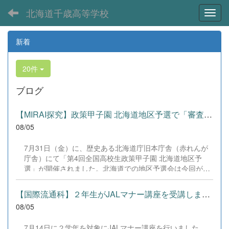
北海道千歳高等学校
Toggl
新着
20件
ブログ
【MIRAI探究】政策甲子園 北海道地区予選で「審査員特別賞」を受賞！
08/05
7月31日（金）に、歴史ある北海道庁旧本庁舎（赤れんが
庁舎）にて「第4回全国高校生政策甲子園 北海道地区予
選」が開催されました。北海道での地区予選会は今回が初
開催となります。 本校からは、3年生4名によるチーム「｜
学年主任｜」が出場しました。3年生という勝負の時期に
【国際流通科】２年生がJALマナー講座を受講しました。
あたり、受験勉強や学校祭の準備など非常に多忙な日々の
08/05
中、全員で時間を作り出し、徹底的なリサーチと準備を重
ねて当日を迎えました。 事前審査（書類審査）を見事に突
7月14日に２学年を対象にJALマナー講座を行いました。