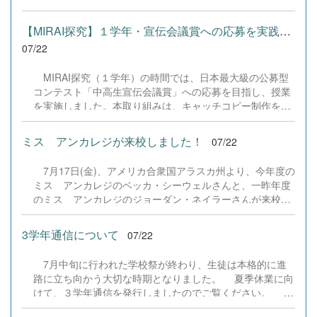
レゼンテーションし、質疑応答やフィードバックを通じて
機能の追加、フォント拡大など視認性の改善、SEO対策
論理の整合性や不足している情報を自覚し、夏季休業以降
（タグの最適化）によるサイト動作の快適化を実施しまし
【MIRAI探究】１学年・宣伝会議賞への応募を実践しました
の分析・実践プロセスを加速させることを目的としていま
た（SEO対策は全てのプログラムで更新しました）。今後
07/22
す。 当日は地域貢献や観光プロモーション、商品開発、
も生徒たちの技術と発想力でより学びやすいサイトへと進
環境デザインなど多様な12のテーマごとに教室へ分かれ、
化させてまいりますので、検定合格に向けぜひ新しくなっ
MIRAI探究（１学年）の時間では、日本最大級の公募型
生徒が主体となって司会やタイムキーパーなどの進行を担
た『Compath（コンパス）』をご活用ください。 全商検定
コンテスト「中高生宣伝会議賞」への応募を目指し、授業
いました。各会場では発表と質疑応答、生徒同士の意見交
対策支援ポータルサイト「Compath（コンパス）」 ■ 生徒
を実施しました。本取り組みは、キャッチコピー制作を通
換が活発に行われ、互いの探究に真剣に耳を傾ける姿が見
アンケートにご協力いただいた学校（11校）北海道滝川西
じて、変化の激しい時代に必要な「問いを立て、考え、伝
られました。また、各会場には企業代表や起業家、地域活
高等学校／北...
える力」を育むことを目的としています。実際の企業課題
動を牽引する外部アドバイザーの方々をお招きし、生徒た
ミス アンカレジが来校しました！
07/22
に挑む経験は、進路開拓の実績になるだけでなく、「自分
ちの問いや提案に対して社会の第一線で活躍するプロの視
の言葉が社会に届く」という主体的な学びへとつながりま
点から具体的で温かいご助言をいただきました。 生徒た
7月17日(金)、アメリカ合衆国アラスカ州より、今年度の
す。 授業の初日（７／１５）は広告業界やコピーの表現
ちは他者の発表から新たな気づきを得るとともに、大人か
ミス アンカレジのベッカ・シーウェルさんと、一昨年度
技法を学び、多様な協賛企業の課題から興味のあるテーマ
らの真剣なアドバイスに耳を傾け、自分たちの探究をさら
のミス アンカレジのジョーダン・ネイラーさんが来校し
を選択。2日目（７／２２）は持ち寄ったアイデアをペア
に深める手応えをつかんだ様子でした。お越しいただいた
ました。 5月にアラスカから帰国した石井さん、8月から
ワークで検討し、「情景が浮かぶか」「言葉の選択は適切
外部アドバイザーの皆さまに心より感謝申し上げますとと
アラスカへの長期留学をスタートさせる谷部さん、そして
か」を前向きに議論して表現を研ぎ澄ませ、全員が端末か
3学年通信について
07/22
もに、...
8月にアラスカへ帰国するジャズミンさんが学校生活の様
ら社会へ作品を提出しました。 また、本校で導入してい
子をお話ししました。また、3人で校内を案内し、バレー
る学習プラットフォーム「Qareer（クアリア）」には生徒
7月中旬に行われた学校祭が終わり、生徒は本格的に進
部や剣道部、全国大会に向けて練習中の演劇部の練習を見
たちの振り返りや感想が記録されており、「言葉一つで伝
路に立ち向かう大切な時期となりました。 夏季休業に向
学しました。
わり方が大きく変わる面白さを知った」「難しそうと思っ
けて、３学年通信を発行しましたのでご覧ください。 今
ていたが、自分の考えを形にして社会に届ける達成感があ
回の内容は ①学校祭からの切り替え ②中間考査結果