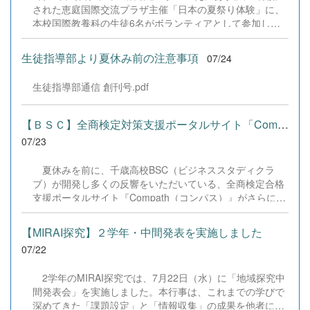
す。 &nbsp;
された恵庭国際交流プラザ主催「日本の夏祭り体験」に、
本校国際教養科の生徒6名がボランティアとして参加しま
した！ 会場にはウクライナ、ネパール、アフガニスタンな
ど多国籍な参加者が集まり、ヨーヨー釣りや綿あめ、盆踊
生徒指導部より夏休み前の注意事項
07/24
りなどを満喫。浴衣姿でイベントを彩った1年生や、経験
を生かして頼もしく場を仕切る3年生など、生徒たちは言
生徒指導部通信 創刊号.pdf
葉や国境を超えて笑顔で交流を深めました。 主催者の方か
らは、「国籍や年齢を問わず笑顔で寄り添い、自分で考え
て動く姿が素晴らしい。異文化理解のマインドが自然と身
【ＢＳＣ】全商検定対策支援ポータルサイト「Compath（コンパス）...
についている」と、賞賛の声をいただきました！ 教室の中
07/23
だけでなく、地域や世界という広いフィールドで本領を発
揮する教養科生たち。多文化共生社会を引っ張る頼もしい
夏休みを前に、千歳高校BSC（ビジネススタディクラ
姿に、誇らしさでいっぱいです。 教養科生、どんどん外へ
ブ）が開発し多くの反響をいただいている、全商検定合格
飛び出そう！ その温かい心と行動力を磨き、世界を笑顔に
支援ポータルサイト『Compath（コンパス）』がさらにバ
する魅力的な人材へ成長していく皆さんを応援していま
ージョンアップいたしました。 今回もユーザーの皆様か
す！
らいただいたアンケートのご意見をもとに、BSC部員のプ
【MIRAI探究】２学年・中間発表を実施しました
ログラミングチームがデバッグ（不具合修正）から新機能
07/22
の実装までを行いました。今回のアップデートでは、ビジ
ネス計算・簿記・ビジネス文書・情報処理・商業経済・財
2学年のMIRAI探究では、7月22日（水）に「地域探究中
務分析・ビジネスコミュニケーションなど各ジャンルに及
間発表会」を実施しました。本行事は、これまでの学びで
ぶ計79件の更新プログラムを一挙にリリースしました。
深めてきた「課題設定」と「情報収集」の成果を他者にプ
具体的には、各検定問題数の大幅増加をはじめ、英語翻訳