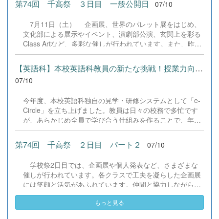
第74回 千高祭 ３日目 一般公開日
07/10
ただきました。 &nbsp; &nbsp; &nbsp;
7月11日（土） 企画展、世界のパレット展をはじめ、
文化部による展示やイベント、演劇部公演、玄関上を彩る
Class Artなど、多彩な催しが行われています。また、昨日
に引き続き、PTAの皆様のご協力による販売やキッチンカ
ーも出店し、会場は笑顔と活気にあふれています。この学
【英語科】本校英語科教員の新たな挑戦！授業力向上を目指す「e-C...
校祭が盛大に開催できているのは、生徒たちの主体的な活
07/10
動はもちろんのこと、PTAの皆様をはじめ、地域の皆様の
温かいご支援とご協力のおかげです。心から感謝いたしま
今年度、本校英語科独自の見学・研修システムとして「e-
す。会場全体が大いに盛り上がり、多くの笑顔があふれ
Circle」を立ち上げました。教員は日々の校務で多忙です
る、思い出に残る一日となっています。 &nbsp; &nbsp;
が、あらかじめ全員で学び合う仕組みを作ることで、年4
&nbsp; &nbsp; &nbsp; &nbsp;&nbsp; &nbsp;
回の公開授業と深いディスカッションを通じた指導技術の
向上を目指しています。 6月27日の第1回（大西教諭・1年
第74回 千高祭 ２日目 パート２
07/10
論理表現）では「4技能をバランスよく組み込む方法」を
テーマに実施。本校で導入しているライティングAIアプリ
学校祭2日目では、企画展や個人発表など、さまざまな
「ウグイスAI」の効果的な活用法や文法指導のあり方につ
催しが行われています。各クラスで工夫を凝らした企画展
いて活発な意見が交わされ、教員間でも大きな学びとなり
には笑顔と活気があふれています。仲間と協力しながら学
ました。 目的は、何よりも、生徒の学力向上へ繋げるこ
校祭を楽しむ姿があちこちで見られ、学校全体が温かく盛
と。そのために教員自身が指導力を磨く楽しさや働き甲斐
もっと見る
り上がった雰囲気に包まれています。PTAの方々も参加・
を感じられるようにすることです。先生たちも全力でがん
協力していただいております。思い出に残る学校祭2日目
ばります。生徒の皆さんも未来の社会を豊かにするため、