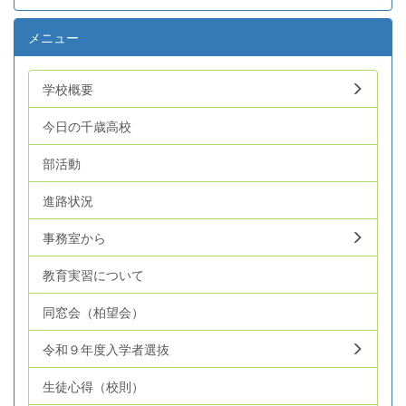
を、みんなで楽しみましょう。明日は一般公開日です。多
日々の勉学に一生懸命励み、世界へ羽ばたく力を身に付け
くの地域の方々にご来校いただきたいと思っております。
てください。次回は7月17日に開催予定です！
メニュー
ぜひ、本校生の活躍をご覧ください。 &nbsp; &nbsp;
&nbsp;
学校概要
今日の千歳高校
部活動
進路状況
事務室から
教育実習について
同窓会（柏望会）
令和９年度入学者選抜
生徒心得（校則）