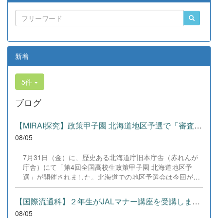
新着
5件
ブログ
【MIRAI探究】政策甲子園 北海道地区予選で「審査員特別賞」を受賞！
08/05
7月31日（金）に、歴史ある北海道庁旧本庁舎（赤れんが
庁舎）にて「第4回全国高校生政策甲子園 北海道地区予
選」が開催されました。北海道での地区予選会は今回が初
開催となります。 本校からは、3年生4名によるチーム「｜
学年主任｜」が出場しました。3年生という勝負の時期に
【国際流通科】２年生がJALマナー講座を受講しました。
あたり、受験勉強や学校祭の準備など非常に多忙な日々の
08/05
中、全員で時間を作り出し、徹底的なリサーチと準備を重