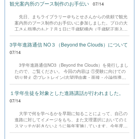
自分へ〜」が開催されました。 全学年からの希望者60名が
観光案内所のブース制作のお手伝い
07/14
参加し、地域の大人の方々とともに自身のキャリアや未来
の可能性について深く考える貴重な時間となりました。 ■
先日、まちライブラリー＠ちとせさんからの依頼で観光
第1部：キャリア教育のプロから学ぶ記念講演講師に株式
案内所のブース制作のお手伝いに参加しました。プロの大
会社すみかの代表取締役である月館 海斗 氏をお招きし、
工さん指導のもと７月１日に千歳駅構内（千歳駅正面入口
同名のテーマでご講演いただきました。月館氏の「学びと
付近）にグランドオープンする観光案内所ブース前面の本
社会をつなぐ」という熱い想い、そしてご自身の起業やキ
棚のやすり掛け、ニス塗り等を3年生7名の生徒で行ってき
ャリア形成の歩みに触れ、生徒たちは「進路を選べないの
3学年進路通信 NO３（Beyond the Clouds）について
ました。制作した本棚には生徒それぞれの千歳に対する想
ではなく、まだ（その職業の人に）出会っていないから」
07/14
いなどのメッセージが記入されています。 &nbsp;
ということや、ライフネット生命の創業者の方から引用し
た「人は、人・本・旅からしか学べない」という説明につ
3学年進路通信NO3（Beyond the Clouds）を発行しまし
いて真剣に耳を傾けていました。 ■ 第2部：大人と語るワ
たので、ご覧ください。 今回の内容は ①受験に向けての
ークショップ ＆ 自由対話後半は、千歳青年会議所の皆様
切り替え ②プレトレイン(志望理由書・面接・小論指導）
をはじめ、地元の企業経営者や市議会議員など、地域の第
③一般受験をする生徒へ ④モチベーションの上げ方 ⑤今
一線で活躍する大人の方々が各グループに参加。大人２名
後の進路予定 等についてです。 R08_3学年進路通信
１学年生徒を対象とした進路講話が行われました。
に対して...
No03.pdf
07/14
大学で何を学べるかを早期に知ることによって、自己の
進路に対してイメージをもち、また文理選択においてのミ
スマッチが起きないように毎年実施しています。今年度、
弘前大学から白石壮一郎様と公立千歳科学技術大学から坂
井賢一様を講師としてお招きし、有意義なお話しをしてい