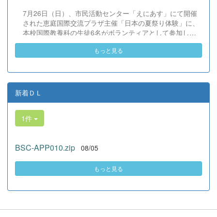
を期待しています。 &nbsp;
本校演劇部への変わらぬご声援をよろしくお願いいたしま
7月26日（日）、市民活動センター「えにあす」にて開催
す。 &nbsp;
された恵庭国際交流プラザ主催「日本の夏祭り体験」に、
本校国際教養科の生徒6名がボランティアとして参加しま
した！ 会場にはウクライナ、ネパール、アフガニスタンな
もっと見る
ど多国籍な参加者が集まり、ヨーヨー釣りや綿あめ、盆踊
りなどを満喫。浴衣姿でイベントを彩った1年生や、経験
を生かして頼もしく場を仕切る3年生など、生徒たちは言
葉や国境を超えて笑顔で交流を深めました。 主催者の方か
らは、「国籍や年齢を問わず笑顔で寄り添い、自分で考え
新着ＤＬ
て動く姿が素晴らしい。異文化理解のマインドが自然と身
についている」と、賞賛の声をいただきました！ 教室の中
1件
だけでなく、地域や世界という広いフィールドで本領を発
揮する教養科生たち。多文化共生社会を引っ張る頼もしい
姿に、誇らしさでいっぱいです。 教養科生、どんどん外へ
BSC-APP010.zip
08/05
飛び出そう！ その温かい心と行動力を磨き、世界を笑顔に
する魅力的な人材へ成長していく皆さんを応援していま
す！
もっと見る