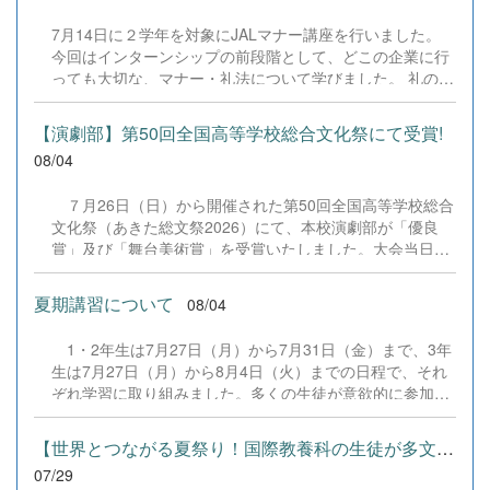
ねて当日を迎えました。 事前審査（書類審査）を見事に突
7月14日に２学年を対象にJALマナー講座を行いました。
破し、本校チームは「設定テーマ部門」と「自由テーマ部
今回はインターンシップの前段階として、どこの企業に行
門」の両方で登壇・発表を行いました。 &nbsp; ■ 発表テ
っても大切な、マナー・礼法について学びました。 礼の仕
ーマと結果 設定テーマ部門 『若者キャリア試就制度「早
方、作法、話し方など、基本からしっかりとJALスカイ札
期離職を解消する人材開発型社会政策」―辞める前に試せ
幌様の協力のもと、授業をしていただきました。 9月のイ
る社会へ―』 &rArr; 惜しくも表彰外となりましたが、若者
【演劇部】第50回全国高等学校総合文化祭にて受賞!
ンターンシップに向けて準備中です。 &nbsp;
のキャリア形成に正面から向き合った鋭い視点と提案が高
08/04
く評価されました。 自由テーマ部門 『共同養育による子
育てアウトソーシング社会制度「時間貧困を解消する高リ
７月26日（日）から開催された第50回全国高等学校総合
ターンな時間投資型経済政策」』 &rArr; 独自の切り口と緻
文化祭（あきた総文祭2026）にて、本校演劇部が「優良
密な論理構成が認められ、見事に「審査員特別賞」を受賞
賞」及び「舞台美術賞」を受賞いたしました。大会当日
いたしました！ &nbsp; 当日は審査員や観客を前に、物
は、本校の部員たちもこれまで積み重ねてきた練習の成果
怖...
を存分に発揮し、堂々と舞台に立ちました。緊張感のある
夏期講習について
08/04
全国の舞台において、一人一人が役割を果たし、心を込め
た演技と表現を披露することができました。 また、今回
1・2年生は7月27日（月）から7月31日（金）まで、3年
の全国大会出場にあたり、多大なるご支援・ご協力をいた
生は7月27日（月）から8月4日（火）までの日程で、それ
だきました企業の皆様、ならびに心温まるご寄付や温かい
ぞれ学習に取り組みました。多くの生徒が意欲的に参加
ご声援を寄せてくださった地域の皆様方に、心より感謝申
し、これまでの学習内容の復習や発展的な内容、受験に向
し上げます。皆様からの温かいご支援が部員たちの大きな
けた学習などに真剣に取り組む姿が見られました。夏期講
励みとなり、全国の舞台で最高のパフォーマンスと演技を
【世界とつながる夏祭り！国際教養科の生徒が多文化共生ボランテ...
習で身に付けた学習習慣や知識を、今後の学校生活や学習
届けることができました。今回の経験を糧に、さらに表現
07/29
に生かし、一人一人がさらなる成長につなげてくれること
力に磨きをかけ、今後も活動してまいります。引き続き、