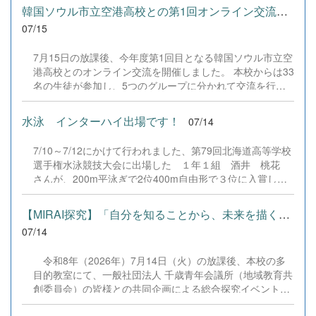
った」「友達からの助言を通して、自分にはない視点から
について ③進路実現に向けて ④学校祭の記録 等の内
韓国ソウル市立空港高校との第1回オンライン交流を実施しました
言葉を磨く大切さに気づけた」といった声が集まるなど、
容になっています。 一読されお子様へ、叱咤激励してい
07/15
自分の...
ただけると幸いです。 なお、閲覧にはパスワードが必要
です。パスワードは安心安全メールでご連絡していますの
7月15日の放課後、今年度第1回目となる韓国ソウル市立空
で、ご確認ください。 3学年通信NO2 .pdf &nbsp;
港高校とのオンライン交流を開催しました。 本校からは33
名の生徒が参加し、5つのグループに分かれて交流を行い
ました。生徒たちは、各自が事前に準備したスライドを使
って自己紹介のプレゼンテーションに挑戦。韓国語や英
水泳 インターハイ出場です！
07/14
語、日本語を織り交ぜながら、終始なごやかで楽しそうな
様子でコミュニケーションを図っていました。 今後は9月
7/10～7/12にかけて行われました、第79回北海道高等学校
と12月にも開催を予定しています。この継続的な交流を通
選手権水泳競技大会に出場した １年１組 酒井 桃花
じて、両校生徒の親睦をさらに深め、異文化理解力を育み
さんが、200m平泳ぎで2位400m自由形で３位に入賞し、
ながら、生徒たちの確かな成長へとつなげてまいります。
見事インターハイに出場します。応援よろしくお願いしま
す。 &nbsp;
【MIRAI探究】「自分を知ることから、未来を描く一歩へ」を実施し...
07/14
令和8年（2026年）7月14日（火）の放課後、本校の多
目的教室にて、一般社団法人 千歳青年会議所（地域教育共
創委員会）の皆様との共同企画による総合探究イベント
「自分を知ることから、未来を描く一歩へ〜まだ知らない