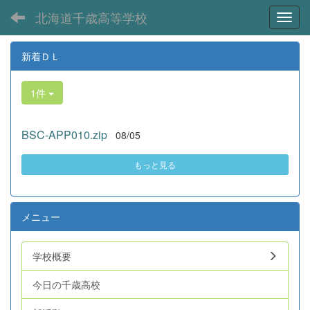
北海道千歳高等学校
Toggl
新着ＤＬ
1件
BSC-APP010.zip
08/05
もっと見る
メニュー
学校概要
今日の千歳高校