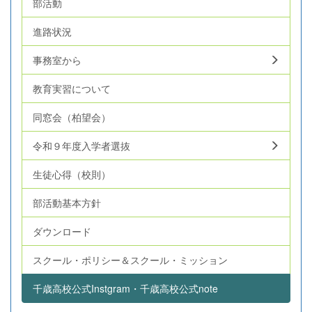
部活動
進路状況
事務室から
教育実習について
同窓会（柏望会）
令和９年度入学者選抜
生徒心得（校則）
部活動基本方針
ダウンロード
スクール・ポリシー＆スクール・ミッション
千歳高校公式Instgram・千歳高校公式note