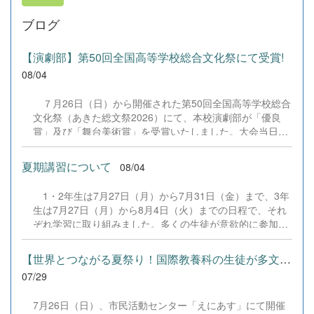
ブログ
【演劇部】第50回全国高等学校総合文化祭にて受賞!
08/04
７月26日（日）から開催された第50回全国高等学校総合
文化祭（あきた総文祭2026）にて、本校演劇部が「優良
賞」及び「舞台美術賞」を受賞いたしました。大会当日
は、本校の部員たちもこれまで積み重ねてきた練習の成果
を存分に発揮し、堂々と舞台に立ちました。緊張感のある
夏期講習について
08/04
全国の舞台において、一人一人が役割を果たし、心を込め
た演技と表現を披露することができました。 また、今回
1・2年生は7月27日（月）から7月31日（金）まで、3年
の全国大会出場にあたり、多大なるご支援・ご協力をいた
生は7月27日（月）から8月4日（火）までの日程で、それ
だきました企業の皆様、ならびに心温まるご寄付や温かい
ぞれ学習に取り組みました。多くの生徒が意欲的に参加
ご声援を寄せてくださった地域の皆様方に、心より感謝申
し、これまでの学習内容の復習や発展的な内容、受験に向
し上げます。皆様からの温かいご支援が部員たちの大きな
けた学習などに真剣に取り組む姿が見られました。夏期講
励みとなり、全国の舞台で最高のパフォーマンスと演技を
【世界とつながる夏祭り！国際教養科の生徒が多文化共生ボランテ...
習で身に付けた学習習慣や知識を、今後の学校生活や学習
届けることができました。今回の経験を糧に、さらに表現
07/29
に生かし、一人一人がさらなる成長につなげてくれること
力に磨きをかけ、今後も活動してまいります。引き続き、
を期待しています。 &nbsp;
本校演劇部への変わらぬご声援をよろしくお願いいたしま
7月26日（日）、市民活動センター「えにあす」にて開催
す。 &nbsp;