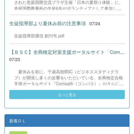
された恵庭国際交流プラザ主催「日本の夏祭り体験」に、
本校国際教養科の生徒6名がボランティアとして参加しま
した！ 会場にはウクライナ、ネパール、アフガニスタンな
ど多国籍な参加者が集まり、ヨーヨー釣りや綿あめ、盆踊
生徒指導部より夏休み前の注意事項
07/24
りなどを満喫。浴衣姿でイベントを彩った1年生や、経験
を生かして頼もしく場を仕切る3年生など、生徒たちは言
生徒指導部通信 創刊号.pdf
葉や国境を超えて笑顔で交流を深めました。 主催者の方か
らは、「国籍や年齢を問わず笑顔で寄り添い、自分で考え
て動く姿が素晴らしい。異文化理解のマインドが自然と身
【ＢＳＣ】全商検定対策支援ポータルサイト「Compath（コンパス）...
についている」と、賞賛の声をいただきました！ 教室の中
07/23
だけでなく、地域や世界という広いフィールドで本領を発
揮する教養科生たち。多文化共生社会を引っ張る頼もしい
夏休みを前に、千歳高校BSC（ビジネススタディクラ
姿に、誇らしさでいっぱいです。 教養科生、どんどん外へ
ブ）が開発し多くの反響をいただいている、全商検定合格
飛び出そう！ その温かい心と行動力を磨き、世界を笑顔に
支援ポータルサイト『Compath（コンパス）』がさらにバ
する魅力的な人材へ成長していく皆さんを応援していま
ージョンアップいたしました。 今回もユーザーの皆様か
す！
もっと見る
らいただいたアンケートのご意見をもとに、BSC部員のプ
ログラミングチームがデバッグ（不具合修正）から新機能
の実装までを行いました。今回のアップデートでは、ビジ
ネス計算・簿記・ビジネス文書・情報処理・商業経済・財
務分析・ビジネスコミュニケーションなど各ジャンルに及
新着ＤＬ
ぶ計79件の更新プログラムを一挙にリリースしました。
具体的には、各検定問題数の大幅増加をはじめ、英語翻訳