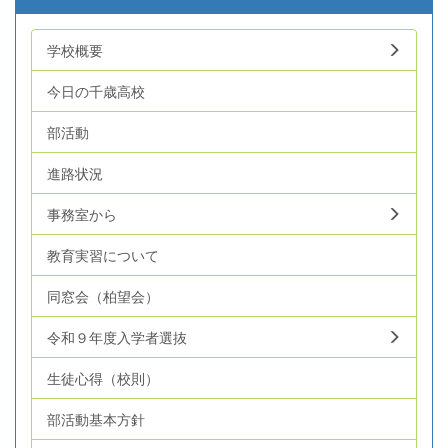
だきました企業の皆様、ならびに心温まるご寄付や温かい
ご声援を寄せてくださった地域の皆様方に、心より感謝申
し上げます。皆様からの温かいご支援が部員たちの大きな
学校概要
励みとなり、全国の舞台で最高のパフォーマンスと演技を
届けることができました。今回の経験を糧に、さらに表現
今日の千歳高校
力に磨きをかけ、今後も活動してまいります。引き続き、
本校演劇部への変わらぬご声援をよろしくお願いいたしま
部活動
す。 &nbsp;
進路状況
事務室から
教育実習について
同窓会（柏望会）
令和９年度入学者選抜
生徒心得（校則）
部活動基本方針