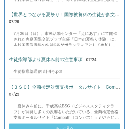
ご声援を寄せてくださった地域の皆様方に、心より感謝申
し、これまでの学習内容の復習や発展的な内容、受験に向
し上げます。皆様からの温かいご支援が部員たちの大きな
けた学習などに真剣に取り組む姿が見られました。夏期講
励みとなり、全国の舞台で最高のパフォーマンスと演技を
【世界とつながる夏祭り！国際教養科の生徒が多文化共生ボランテ...
習で身に付けた学習習慣や知識を、今後の学校生活や学習
届けることができました。今回の経験を糧に、さらに表現
07/29
に生かし、一人一人がさらなる成長につなげてくれること
力に磨きをかけ、今後も活動してまいります。引き続き、
を期待しています。 &nbsp;
本校演劇部への変わらぬご声援をよろしくお願いいたしま
7月26日（日）、市民活動センター「えにあす」にて開催
す。 &nbsp;
された恵庭国際交流プラザ主催「日本の夏祭り体験」に、
本校国際教養科の生徒6名がボランティアとして参加しま
した！ 会場にはウクライナ、ネパール、アフガニスタンな
ど多国籍な参加者が集まり、ヨーヨー釣りや綿あめ、盆踊
生徒指導部より夏休み前の注意事項
07/24
りなどを満喫。浴衣姿でイベントを彩った1年生や、経験
を生かして頼もしく場を仕切る3年生など、生徒たちは言
生徒指導部通信 創刊号.pdf
葉や国境を超えて笑顔で交流を深めました。 主催者の方か
らは、「国籍や年齢を問わず笑顔で寄り添い、自分で考え
て動く姿が素晴らしい。異文化理解のマインドが自然と身
【ＢＳＣ】全商検定対策支援ポータルサイト「Compath（コンパス）...
についている」と、賞賛の声をいただきました！ 教室の中
07/23
だけでなく、地域や世界という広いフィールドで本領を発
揮する教養科生たち。多文化共生社会を引っ張る頼もしい
夏休みを前に、千歳高校BSC（ビジネススタディクラ
姿に、誇らしさでいっぱいです。 教養科生、どんどん外へ
ブ）が開発し多くの反響をいただいている、全商検定合格
飛び出そう！ その温かい心と行動力を磨き、世界を笑顔に
支援ポータルサイト『Compath（コンパス）』がさらにバ
する魅力的な人材へ成長していく皆さんを応援していま
ージョンアップいたしました。 今回もユーザーの皆様か
す！
もっと見る
らいただいたアンケートのご意見をもとに、BSC部員のプ