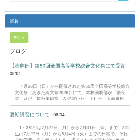
新着
5件
ブログ
【演劇部】第50回全国高等学校総合文化祭にて受賞!
08/04
７月26日（日）から開催された第50回全国高等学校総合
文化祭（あきた総文祭2026）にて、本校演劇部が「優良
賞」及び「舞台美術賞」を受賞いたしました。大会当日
は、本校の部員たちもこれまで積み重ねてきた練習の成果
を存分に発揮し、堂々と舞台に立ちました。緊張感のある
夏期講習について
08/04
全国の舞台において、一人一人が役割を果たし、心を込め
た演技と表現を披露することができました。 また、今回
1・2年生は7月27日（月）から7月31日（金）まで、3年
の全国大会出場にあたり、多大なるご支援・ご協力をいた
生は7月27日（月）から8月4日（火）までの日程で、それ
だきました企業の皆様、ならびに心温まるご寄付や温かい
ぞれ学習に取り組みました。多くの生徒が意欲的に参加