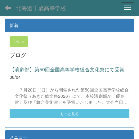
北海道千歳高等学校
Toggl
新着
1件
ブログ
【演劇部】第50回全国高等学校総合文化祭にて受賞!
08/04
７月26日（日）から開催された第50回全国高等学校総合
文化祭（あきた総文祭2026）にて、本校演劇部が「優良
賞」及び「舞台美術賞」を受賞いたしました。大会当日
は、本校の部員たちもこれまで積み重ねてきた練習の成果
もっと見る
を存分に発揮し、堂々と舞台に立ちました。緊張感のある
全国の舞台において、一人一人が役割を果たし、心を込め
た演技と表現を披露することができました。 また、今回
の全国大会出場にあたり、多大なるご支援・ご協力をいた
メニュー