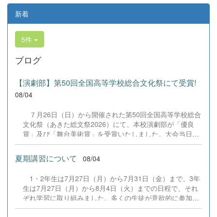
新着
5件
ブログ
【演劇部】第50回全国高等学校総合文化祭にて受賞!
08/04
７月26日（日）から開催された第50回全国高等学校総合
文化祭（あきた総文祭2026）にて、本校演劇部が「優良
賞」及び「舞台美術賞」を受賞いたしました。大会当日
は、本校の部員たちもこれまで積み重ねてきた練習の成果
を存分に発揮し、堂々と舞台に立ちました。緊張感のある
夏期講習について
08/04
全国の舞台において、一人一人が役割を果たし、心を込め
た演技と表現を披露することができました。 また、今回
1・2年生は7月27日（月）から7月31日（金）まで、3年
の全国大会出場にあたり、多大なるご支援・ご協力をいた
生は7月27日（月）から8月4日（火）までの日程で、それ
だきました企業の皆様、ならびに心温まるご寄付や温かい
ぞれ学習に取り組みました。多くの生徒が意欲的に参加
ご声援を寄せてくださった地域の皆様方に、心より感謝申
し、これまでの学習内容の復習や発展的な内容、受験に向
し上げます。皆様からの温かいご支援が部員たちの大きな