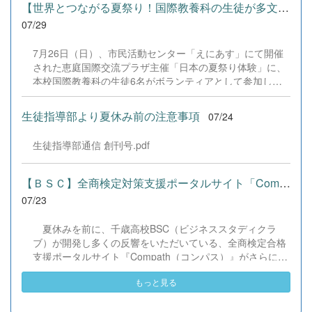
けた学習などに真剣に取り組む姿が見られました。夏期講
励みとなり、全国の舞台で最高のパフォーマンスと演技を
【世界とつながる夏祭り！国際教養科の生徒が多文化共生ボランテ...
習で身に付けた学習習慣や知識を、今後の学校生活や学習
届けることができました。今回の経験を糧に、さらに表現
07/29
に生かし、一人一人がさらなる成長につなげてくれること
力に磨きをかけ、今後も活動してまいります。引き続き、
を期待しています。 &nbsp;
本校演劇部への変わらぬご声援をよろしくお願いいたしま
7月26日（日）、市民活動センター「えにあす」にて開催
す。 &nbsp;
された恵庭国際交流プラザ主催「日本の夏祭り体験」に、
本校国際教養科の生徒6名がボランティアとして参加しま
した！ 会場にはウクライナ、ネパール、アフガニスタンな
ど多国籍な参加者が集まり、ヨーヨー釣りや綿あめ、盆踊
生徒指導部より夏休み前の注意事項
07/24
りなどを満喫。浴衣姿でイベントを彩った1年生や、経験
を生かして頼もしく場を仕切る3年生など、生徒たちは言
生徒指導部通信 創刊号.pdf
葉や国境を超えて笑顔で交流を深めました。 主催者の方か
らは、「国籍や年齢を問わず笑顔で寄り添い、自分で考え
て動く姿が素晴らしい。異文化理解のマインドが自然と身
【ＢＳＣ】全商検定対策支援ポータルサイト「Compath（コンパス）...
についている」と、賞賛の声をいただきました！ 教室の中
07/23
だけでなく、地域や世界という広いフィールドで本領を発
揮する教養科生たち。多文化共生社会を引っ張る頼もしい
夏休みを前に、千歳高校BSC（ビジネススタディクラ
姿に、誇らしさでいっぱいです。 教養科生、どんどん外へ
ブ）が開発し多くの反響をいただいている、全商検定合格
飛び出そう！ その温かい心と行動力を磨き、世界を笑顔に
支援ポータルサイト『Compath（コンパス）』がさらにバ
する魅力的な人材へ成長していく皆さんを応援していま
ージョンアップいたしました。 今回もユーザーの皆様か
す！
もっと見る
らいただいたアンケートのご意見をもとに、BSC部員のプ
ログラミングチームがデバッグ（不具合修正）から新機能