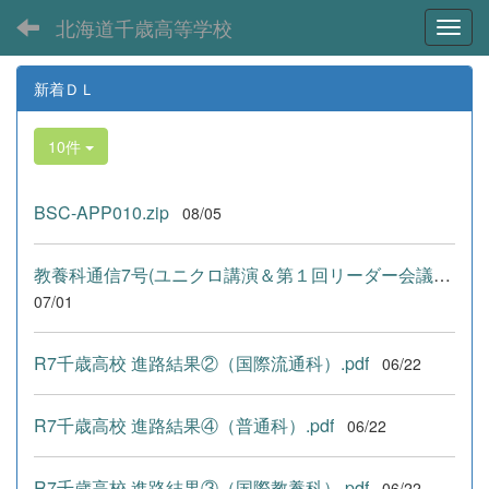
北海道千歳高等学校
Toggl
新着ＤＬ
10件
BSC-APP010.zip
08/05
教養科通信7号(ユニクロ講演＆第１回リーダー会議) .pdf
07/01
R7千歳高校 進路結果②（国際流通科）.pdf
06/22
R7千歳高校 進路結果④（普通科）.pdf
06/22
R7千歳高校 進路結果③（国際教養科）.pdf
06/22