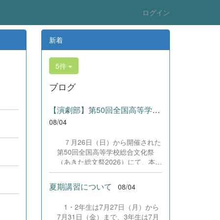
ログイン
新着
5件
ブログ
【演劇部】第50回全国高等学校総合文化祭にて受賞!
08/04
７月26日（日）から開催された
第50回全国高等学校総合文化祭
（あきた総文祭2026）にて、本校
演劇部が「優良賞」及び「舞台美
術賞」を受賞いたしました。大会
夏期講習について
08/04
当日は、本校の部員たちもこれま
で積み重ねてきた練習の成果を存
1・2年生は7月27日（月）から
分に発揮し、堂々と舞台に立ちま
7月31日（金）まで、3年生は7月