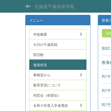
北海道千歳高等学校
メニュー
新着
10
学校概要
今日の千歳高校
BSC-
部活動
教養
進路状況
事務室から
R7
教育実習について
R7
同窓会（柏望会）
R7
令和９年度入学者選抜