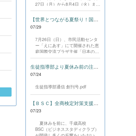
した。緊張感のある全国の舞台に
27日（月）から8月4日（火）まで
おいて、一人一人が役割を果た
の日程で、それぞれ学習に取り組
し、心を込めた演技と表現を披露
みました。多くの生徒が意欲的に
することができました。 また、
【世界とつながる夏祭り！国際教養科の生徒が多文化共生ボランテ...
参加し、これまでの学習内容の復
今回の全国大会出場にあたり、多
07/29
習や発展的な内容、受験に向けた
大なるご支援・ご協力をいただき
学習などに真剣に取り組む姿が見
ました企業の皆様、ならびに心温
7月26日（日）、市民活動センタ
られました。夏期講習で身に付け
まるご寄付や温かいご声援を寄せ
ー「えにあす」にて開催された恵
た学習習慣や知識を、今後の学校
てくださった地域の皆様方に、心
庭国際交流プラザ主催「日本の夏
生活や学習に生かし、一人一人が
より感謝申し上げます。皆様から
祭り体験」に、本校国際教養科の
さらなる成長につなげてくれるこ
の温かいご支援が部員たちの大き
生徒6名がボランティアとして参
とを期待しています。 &nbsp;
生徒指導部より夏休み前の注意事項
な励みとなり、全国の舞台で最高
加しました！ 会場にはウクライ
のパフォーマンスと演技を届ける
07/24
ナ、ネパール、アフガニスタンな
ことができました。今回の経験を
ど多国籍な参加者が集まり、ヨー
糧に、さらに表現力に磨きをか
生徒指導部通信 創刊号.pdf
ヨー釣りや綿あめ、盆踊りなどを
け、今後も活動してまいります。
満喫。浴衣姿でイベントを彩った
引き続き、本校演劇部への変わら
1年生や、経験を生かして頼もし
【ＢＳＣ】全商検定対策支援ポータルサイト「Compath（コンパス）...
ぬご声援をよろしくお願いいたし
く場を仕切る3年生など、生徒た
ます。 &nbsp;
07/23
ちは言葉や国境を超えて笑顔で交
流を深めました。 主催者の方から
夏休みを前に、千歳高校
は、「国籍や年齢を問わず笑顔で
BSC（ビジネススタディクラブ）
寄り添い、自分で考えて動く姿が
が開発し多くの反響をいただいて