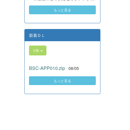
素晴らしい。異文化理解のマイン
いる、全商検定合格支援ポータル
ドが自然と身についている」と、
もっと見る
サイト『Compath（コンパス）』
賞賛の声をいただきました！ 教室
がさらにバージョンアップいたし
の中だけでなく、地域や世界とい
ました。 今回もユーザーの皆様
う広いフィールドで本領を発揮す
からいただいたアンケートのご意
る教養科生たち。多文化共生社会
見をもとに、BSC部員のプログラ
新着ＤＬ
を引っ張る頼もしい姿に、誇らし
ミングチームがデバッグ（不具合
さでいっぱいです。 教養科生、ど
修正）から新機能の実装までを行
んどん外へ飛び出そう！ その温か
1件
いました。今回のアップデートで
い心と行動力を磨き、世界を笑顔
は、ビジネス計算・簿記・ビジネ
にする魅力的な人材へ成長してい
ス文書・情報処理・商業経済・財
く皆さんを応援しています！
BSC-APP010.zip
08/05
務分析・ビジネスコミュニケーシ
ョンなど各ジャンルに及ぶ計79件
の更新プログラムを一挙にリリー
もっと見る
スしました。 具体的には、各検
定問題数の大幅増加をはじめ、英
語翻訳機能の追加、フォント拡大
など視認性の改善、SEO対策（タ
グの最適化）によるサイト動作の
快適化を実施しました（SEO対策
は全てのプログラムで更新しまし
た）。今後も生徒たちの技術と発