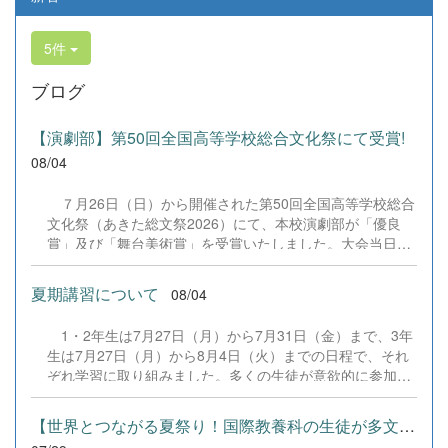
5件
ブログ
【演劇部】第50回全国高等学校総合文化祭にて受賞!
08/04
７月26日（日）から開催された第50回全国高等学校総合
文化祭（あきた総文祭2026）にて、本校演劇部が「優良
賞」及び「舞台美術賞」を受賞いたしました。大会当日
は、本校の部員たちもこれまで積み重ねてきた練習の成果
を存分に発揮し、堂々と舞台に立ちました。緊張感のある
夏期講習について
08/04
全国の舞台において、一人一人が役割を果たし、心を込め
た演技と表現を披露することができました。 また、今回
1・2年生は7月27日（月）から7月31日（金）まで、3年
の全国大会出場にあたり、多大なるご支援・ご協力をいた
生は7月27日（月）から8月4日（火）までの日程で、それ
だきました企業の皆様、ならびに心温まるご寄付や温かい
ぞれ学習に取り組みました。多くの生徒が意欲的に参加
ご声援を寄せてくださった地域の皆様方に、心より感謝申
し、これまでの学習内容の復習や発展的な内容、受験に向
し上げます。皆様からの温かいご支援が部員たちの大きな
けた学習などに真剣に取り組む姿が見られました。夏期講
励みとなり、全国の舞台で最高のパフォーマンスと演技を
【世界とつながる夏祭り！国際教養科の生徒が多文化共生ボランテ...
習で身に付けた学習習慣や知識を、今後の学校生活や学習
届けることができました。今回の経験を糧に、さらに表現