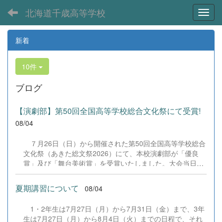
北海道千歳高等学校
Toggl
新着
10件
ブログ
【演劇部】第50回全国高等学校総合文化祭にて受賞!
08/04
７月26日（日）から開催された第50回全国高等学校総合
文化祭（あきた総文祭2026）にて、本校演劇部が「優良
賞」及び「舞台美術賞」を受賞いたしました。大会当日
は、本校の部員たちもこれまで積み重ねてきた練習の成果
を存分に発揮し、堂々と舞台に立ちました。緊張感のある
夏期講習について
08/04
全国の舞台において、一人一人が役割を果たし、心を込め
た演技と表現を披露することができました。 また、今回
1・2年生は7月27日（月）から7月31日（金）まで、3年
の全国大会出場にあたり、多大なるご支援・ご協力をいた
生は7月27日（月）から8月4日（火）までの日程で、それ