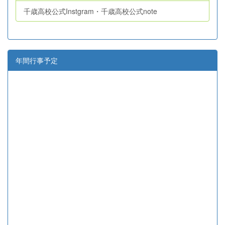
千歳高校公式Instgram・千歳高校公式note
年間行事予定