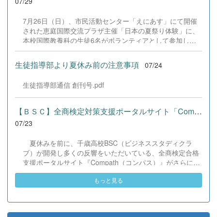
07/29
に生かし、一人一人がさらなる成長につなげてくれること
力に磨きをかけ、今後も活動してまいります。引き続き、
を期待しています。 &nbsp;
本校演劇部への変わらぬご声援をよろしくお願いいたしま
7月26日（日）、市民活動センター「えにあす」にて開催
す。 &nbsp;
された恵庭国際交流プラザ主催「日本の夏祭り体験」に、
本校国際教養科の生徒6名がボランティアとして参加しま
した！ 会場にはウクライナ、ネパール、アフガニスタンな
ど多国籍な参加者が集まり、ヨーヨー釣りや綿あめ、盆踊
生徒指導部より夏休み前の注意事項
07/24
りなどを満喫。浴衣姿でイベントを彩った1年生や、経験
を生かして頼もしく場を仕切る3年生など、生徒たちは言
生徒指導部通信 創刊号.pdf
葉や国境を超えて笑顔で交流を深めました。 主催者の方か
らは、「国籍や年齢を問わず笑顔で寄り添い、自分で考え
て動く姿が素晴らしい。異文化理解のマインドが自然と身
【ＢＳＣ】全商検定対策支援ポータルサイト「Compath（コンパス）...
についている」と、賞賛の声をいただきました！ 教室の中
07/23
だけでなく、地域や世界という広いフィールドで本領を発
揮する教養科生たち。多文化共生社会を引っ張る頼もしい
夏休みを前に、千歳高校BSC（ビジネススタディクラ
姿に、誇らしさでいっぱいです。 教養科生、どんどん外へ
ブ）が開発し多くの反響をいただいている、全商検定合格
飛び出そう！ その温かい心と行動力を磨き、世界を笑顔に
支援ポータルサイト『Compath（コンパス）』がさらにバ
する魅力的な人材へ成長していく皆さんを応援していま
ージョンアップいたしました。 今回もユーザーの皆様か
す！
もっと見る
らいただいたアンケートのご意見をもとに、BSC部員のプ
ログラミングチームがデバッグ（不具合修正）から新機能
の実装までを行いました。今回のアップデートでは、ビジ
ネス計算・簿記・ビジネス文書・情報処理・商業経済・財