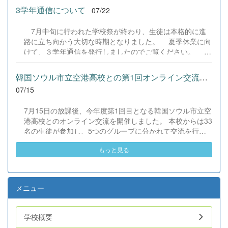
外部アドバイザーの皆さまに心より感謝申し上げますとと
アラスカへの長期留学をスタートさせる谷部さん、そして
か」を前向きに議論して表現を研ぎ澄ませ、全員が端末か
3学年通信について
07/22
もに、...
8月にアラスカへ帰国するジャズミンさんが学校生活の様
ら社会へ作品を提出しました。 また、本校で導入してい
子をお話ししました。また、3人で校内を案内し、バレー
る学習プラットフォーム「Qareer（クアリア）」には生徒
7月中旬に行われた学校祭が終わり、生徒は本格的に進
部や剣道部、全国大会に向けて練習中の演劇部の練習を見
たちの振り返りや感想が記録されており、「言葉一つで伝
路に立ち向かう大切な時期となりました。 夏季休業に向
学しました。
わり方が大きく変わる面白さを知った」「難しそうと思っ
けて、３学年通信を発行しましたのでご覧ください。 今
ていたが、自分の考えを形にして社会に届ける達成感があ
回の内容は ①学校祭からの切り替え ②中間考査結果
った」「友達からの助言を通して、自分にはない視点から
について ③進路実現に向けて ④学校祭の記録 等の内
韓国ソウル市立空港高校との第1回オンライン交流を実施しました
言葉を磨く大切さに気づけた」といった声が集まるなど、
容になっています。 一読されお子様へ、叱咤激励してい
07/15
自分の...
ただけると幸いです。 なお、閲覧にはパスワードが必要
です。パスワードは安心安全メールでご連絡していますの
7月15日の放課後、今年度第1回目となる韓国ソウル市立空
で、ご確認ください。 3学年通信NO2 .pdf &nbsp;
港高校とのオンライン交流を開催しました。 本校からは33
名の生徒が参加し、5つのグループに分かれて交流を行い
ました。生徒たちは、各自が事前に準備したスライドを使
もっと見る
って自己紹介のプレゼンテーションに挑戦。韓国語や英
語、日本語を織り交ぜながら、終始なごやかで楽しそうな
様子でコミュニケーションを図っていました。 今後は9月
と12月にも開催を予定しています。この継続的な交流を通
メニュー
じて、両校生徒の親睦をさらに深め、異文化理解力を育み
ながら、生徒たちの確かな成長へとつなげてまいります。
学校概要