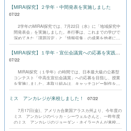
す！
らいただいたアンケートのご意見をもとに、BSC部員のプ
【MIRAI探究】２学年・中間発表を実施しました
ログラミングチームがデバッグ（不具合修正）から新機能
07/22
の実装までを行いました。今回のアップデートでは、ビジ
ネス計算・簿記・ビジネス文書・情報処理・商業経済・財
2学年のMIRAI探究では、7月22日（水）に「地域探究中
務分析・ビジネスコミュニケーションなど各ジャンルに及
間発表会」を実施しました。本行事は、これまでの学びで
ぶ計79件の更新プログラムを一挙にリリースしました。
深めてきた「課題設定」と「情報収集」の成果を他者にプ
具体的には、各検定問題数の大幅増加をはじめ、英語翻訳
レゼンテーションし、質疑応答やフィードバックを通じて
機能の追加、フォント拡大など視認性の改善、SEO対策
論理の整合性や不足している情報を自覚し、夏季休業以降
（タグの最適化）によるサイト動作の快適化を実施しまし
【MIRAI探究】１学年・宣伝会議賞への応募を実践しました
の分析・実践プロセスを加速させることを目的としていま
た（SEO対策は全てのプログラムで更新しました）。今後
07/22
す。 当日は地域貢献や観光プロモーション、商品開発、
も生徒たちの技術と発想力でより学びやすいサイトへと進
環境デザインなど多様な12のテーマごとに教室へ分かれ、
化させてまいりますので、検定合格に向けぜひ新しくなっ
MIRAI探究（１学年）の時間では、日本最大級の公募型
生徒が主体となって司会やタイムキーパーなどの進行を担
た『Compath（コンパス）』をご活用ください。 全商検定
コンテスト「中高生宣伝会議賞」への応募を目指し、授業
いました。各会場では発表と質疑応答、生徒同士の意見交
対策支援ポータルサイト「Compath（コンパス）」 ■ 生徒
を実施しました。本取り組みは、キャッチコピー制作を通
換が活発に行われ、互いの探究に真剣に耳を傾ける姿が見
アンケートにご協力いただいた学校（11校）北海道滝川西
じて、変化の激しい時代に必要な「問いを立て、考え、伝
られました。また、各会場には企業代表や起業家、地域活
高等学校／北...
える力」を育むことを目的としています。実際の企業課題
動を牽引する外部アドバイザーの方々をお招きし、生徒た
ミス アンカレジが来校しました！
07/22
に挑む経験は、進路開拓の実績になるだけでなく、「自分
ちの問いや提案に対して社会の第一線で活躍するプロの視
の言葉が社会に届く」という主体的な学びへとつながりま
点から具体的で温かいご助言をいただきました。 生徒た
7月17日(金)、アメリカ合衆国アラスカ州より、今年度の
す。 授業の初日（７／１５）は広告業界やコピーの表現
ちは他者の発表から新たな気づきを得るとともに、大人か
ミス アンカレジのベッカ・シーウェルさんと、一昨年度
技法を学び、多様な協賛企業の課題から興味のあるテーマ
らの真剣なアドバイスに耳を傾け、自分たちの探究をさら
のミス アンカレジのジョーダン・ネイラーさんが来校し
を選択。2日目（７／２２）は持ち寄ったアイデアをペア
に深める手応えをつかんだ様子でした。お越しいただいた
ました。 5月にアラスカから帰国した石井さん、8月から
ワークで検討し、「情景が浮かぶか」「言葉の選択は適切