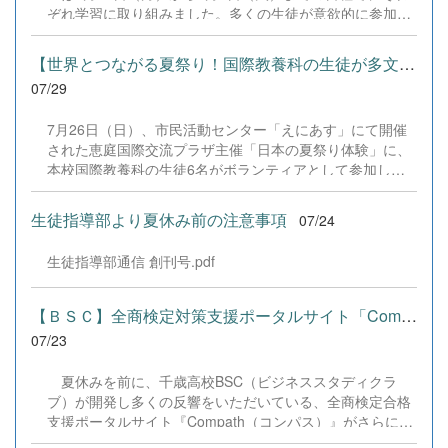
だきました企業の皆様、ならびに心温まるご寄付や温かい
ぞれ学習に取り組みました。多くの生徒が意欲的に参加
ご声援を寄せてくださった地域の皆様方に、心より感謝申
し、これまでの学習内容の復習や発展的な内容、受験に向
し上げます。皆様からの温かいご支援が部員たちの大きな
けた学習などに真剣に取り組む姿が見られました。夏期講
励みとなり、全国の舞台で最高のパフォーマンスと演技を
【世界とつながる夏祭り！国際教養科の生徒が多文化共生ボランテ...
習で身に付けた学習習慣や知識を、今後の学校生活や学習
届けることができました。今回の経験を糧に、さらに表現
07/29
に生かし、一人一人がさらなる成長につなげてくれること
力に磨きをかけ、今後も活動してまいります。引き続き、
を期待しています。 &nbsp;
本校演劇部への変わらぬご声援をよろしくお願いいたしま
7月26日（日）、市民活動センター「えにあす」にて開催
す。 &nbsp;
された恵庭国際交流プラザ主催「日本の夏祭り体験」に、
本校国際教養科の生徒6名がボランティアとして参加しま
した！ 会場にはウクライナ、ネパール、アフガニスタンな
ど多国籍な参加者が集まり、ヨーヨー釣りや綿あめ、盆踊
生徒指導部より夏休み前の注意事項
07/24
りなどを満喫。浴衣姿でイベントを彩った1年生や、経験
を生かして頼もしく場を仕切る3年生など、生徒たちは言
生徒指導部通信 創刊号.pdf
葉や国境を超えて笑顔で交流を深めました。 主催者の方か
らは、「国籍や年齢を問わず笑顔で寄り添い、自分で考え
て動く姿が素晴らしい。異文化理解のマインドが自然と身
【ＢＳＣ】全商検定対策支援ポータルサイト「Compath（コンパス）...
についている」と、賞賛の声をいただきました！ 教室の中
07/23
だけでなく、地域や世界という広いフィールドで本領を発
揮する教養科生たち。多文化共生社会を引っ張る頼もしい
夏休みを前に、千歳高校BSC（ビジネススタディクラ
姿に、誇らしさでいっぱいです。 教養科生、どんどん外へ
ブ）が開発し多くの反響をいただいている、全商検定合格
飛び出そう！ その温かい心と行動力を磨き、世界を笑顔に
支援ポータルサイト『Compath（コンパス）』がさらにバ
する魅力的な人材へ成長していく皆さんを応援していま
ージョンアップいたしました。 今回もユーザーの皆様か