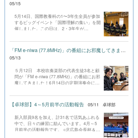
の追加へと繋げていく予定です。 集まっ
には、自然と笑顔がこぼれていました。最後
05/15
たアンケートをもとに「今、本当に必要とさ
には画面越しにスクリーンショットで記念撮
れている検定対策はどのようなものか」を分
影を行い、...
5月14日、国際教養科の1〜3年生全員が参加
析し、特にニーズの高い分野や課題が見つか
するビッグイベント「国際理解の集い」を開
ったアプリを中心に、コンテンツの内容をよ
催しました。この日は、2・3年生が
り濃密に、実戦的にアップグレードするため
SDGs（持続可能な開発目標）をテーマに、
の指標として活用します。 また、本サイ
およそ2ヶ月半かけて準備してきた英語プレ
トのアプリは「オープンソース」として公開
ゼンテーションの集大成を披露する日です。
「FM e-niwa (77.8MHz)」の番組にお邪魔してきました！
しているため、本校の生徒はもちろん、他校
生徒たちはSDGsの17の目標から自らテーマ
の生徒とのコラボレーション（共同開発）も
05/13
を設定。「自分が社会を変える担い手であ
可能です。「コードを書き換えてより使いや
る」という強い当事者意識を持ち、海洋プラ
すくした」「...
５月12日 本校吹奏楽部の代表生徒3名と顧
スチックごみや食料廃棄といった環境問題か
問が「FM e-niwa (77.8MHz)」の番組にお邪
ら、人身売買などの人権問題まで、多岐にわ
魔してきました！6月14日の定期演奏会に向
たる社会課題への改善策を英語で力強く提言
けて、全9曲という演奏プログラムの聞きど
しました。 午前中の予選を経て、生徒全員
ころや、初披露となる楽曲への意気込み、そ
の投票で選ばれた各学年3名の代表者が、午
して日々の練習の様子をラジオの電波に乗せ
後の全体会でステージに登壇。ALTの先生か
【卓球部】4～5月前半の活動報告
05/11
卓球部
てお届けしました。管楽器ならではの肺活量
らの英語による鋭い質疑応答にも、臆するこ
を鍛える筋トレのお話など、普段はなかなか
となく堂々と対応する姿は、まさに国際教養
新入部員9名を加え、計31名で活気あふれる
見えない裏話も飛び出し、とても充実した時
科生の誇りを感じさせる立派なものでした。
中で、日々の練習に励んでいます。4月～5
間となりました。初めてのスタジオ収録とい
厳正な審査の結果、2年生は林とわこさん、
月前半の活動報告です。 ○北広島会長杯＆恵
うことで最初は少し緊張した面持ちの生徒た
3年生は工藤真緒さんが最優秀賞に輝きまし
庭市民大会（4/19）同日に二つの大会が行わ