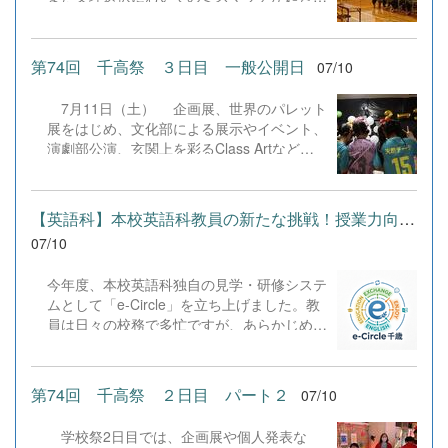
いように毎年実施しています。今年度、弘前
大学から白石壮一郎様と公立千歳科学技術大
学から坂井賢一様を講師としてお招きし、有
第74回 千高祭 ３日目 一般公開日
07/10
意義なお話しをしていただきました。
&nbsp; &nbsp; &nbsp;
7月11日（土） 企画展、世界のパレット
展をはじめ、文化部による展示やイベント、
演劇部公演、玄関上を彩るClass Artなど、
多彩な催しが行われています。また、昨日に
引き続き、PTAの皆様のご協力による販売や
キッチンカーも出店し、会場は笑顔と活気に
【英語科】本校英語科教員の新たな挑戦！授業力向上を目指す「e-C...
あふれています。この学校祭が盛大に開催で
07/10
きているのは、生徒たちの主体的な活動はも
ちろんのこと、PTAの皆様をはじめ、地域の
今年度、本校英語科独自の見学・研修システ
皆様の温かいご支援とご協力のおかげです。
ムとして「e-Circle」を立ち上げました。教
心から感謝いたします。会場全体が大いに盛
員は日々の校務で多忙ですが、あらかじめ全
り上がり、多くの笑顔があふれる、思い出に
員で学び合う仕組みを作ることで、年4回の
残る一日となっています。 &nbsp; &nbsp;
公開授業と深いディスカッションを通じた指
&nbsp; &nbsp; &nbsp; &nbsp;&nbsp; &nbsp;
導技術の向上を目指しています。 6月27日の
第74回 千高祭 ２日目 パート２
07/10
第1回（大西教諭・1年論理表現）では「4技
能をバランスよく組み込む方法」をテーマに
学校祭2日目では、企画展や個人発表な
実施。本校で導入しているライティングAIア