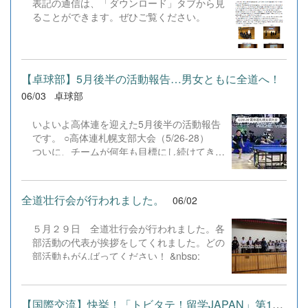
表記の通信は、「ダウンロード」タブから見
茂様からは、プロ選手や経営者としての経験
ることができます。ぜひご覧ください。
に基づき、人生を切り拓くための「情熱・覚
悟・継続」「準備・意識・習慣」の大切さに
ついて熱いメッセージをいただきました。特
に、自らの可能性を広げるために「行動・継
続・挑戦し続けること」、そして「最後は気
【卓球部】5月後半の活動報告…男女ともに全道へ！
合と根性が必要」という力強いお言葉が印象
06/03
卓球部
的でした。 受講した生徒からは、 「悩む時
間は無駄。失敗を引きずらずポジティブに切
いよいよ高体連を迎えた5月後半の活動報告
り替えたい」「挨拶など、当たり前の基準を
です。 ○高体連札幌支部大会（5/26-28）
上げていこうと思った」「進路に迷っていた
ついに、チームが何年も目標にし続けてきた
が、1%でも可能性があるなら自分のやりた
「男女ともに全道へ」という悲願を達成しま
い道へ挑戦する勇気をもらった」 といった
した！ ☆学校対抗（団体戦）男子：3回戦で
声が寄せられ、部活動や将来の選択に向けた
第7シードの札幌北陵高校に競り勝ち、ベス
全道壮行会が行われました。
06/02
大きな刺激となったようです。 お忙しい
ト8で全道代表権を獲得！女子：第4シード
中ご講演いただいた折茂様、そしてご来場い
として堂々のベスト4入り！準決勝では第1
ただきました保護者の皆様に心より厚く御礼
５月２９日 全道壮行会が行われました。各
シードの札幌大谷高校を相手に、一歩も引か
申...
部活動の代表が挨拶をしてくれました。どの
ない素晴らしい戦いを見せてくれました。
部活動もがんばってください！ &nbsp;
☆個人戦シングルス男子： 吉田（ベスト
16）女子： 富士本（ベスト32・代表決定戦
を制す）見事、シングルスでも2名が全道へ
の切符を掴み取りました！ ダブルスでの悔
【国際交流】快挙！「トビタテ！留学JAPAN」第11期生に山崎渚音く...