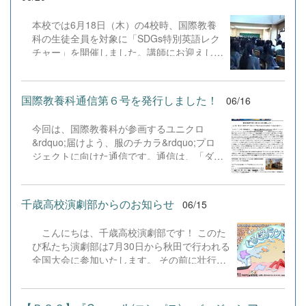
日（日）14時～です。 最後はソプラノ歌手
す。新チームのさらなる活躍を期待するとと
としてご活躍の桑島昌子さんの「ご指導」の
もに、これからも変わらぬ応援をよろしくお
本校では6月18日（木）の4校時、国際教養
元、校歌斉唱で幕を閉じました。例年のこと
願いします。 3年間、本当にありがとうござ
科の生徒全員を対象に「SDGs特別英語レク
ながら、大盛況に終了し、感謝いたします。
いました。 #高体連 #全道大会 #ベスト8 #感
チャー」を開催しました。講師にお迎えした
なお、茎津俊爾全日制振興会会長より、令和
謝 #引退 #新チーム #バトンタッチ #応援あ
のは、ユニクロ本部・生産物流チームで活躍
10年11月11日（土）にANAクラウンプラザ
りがとうございました #高校生活 #仲間に感
されているベトナム出身のMy Ha（ミーハ）
にて開校80周年祝賀会を開催することが発
謝 #3年間ありがとう
さんです。全国約1000校で実施されている
表されました。詳細は追って連絡いたします
国際教養科通信第６号を発行しました！
06/16
このプロジェクトですが、今回は数少ない
ので、お待ちください。
「英語での講演」として、レクチャーからデ
今回は、国際教養科が参画するユニクロ
ィスカッションにいたるまで、すべて英語で
&rdquo;届けよう、服のチカラ&rdquo;プロ
行われました。 「もし自分が今すぐ国を逃
ジェクトに向けた通信です。通信は、「ダウ
れるなら、1つのリュックに何を詰めるか」
ンロード」タブから見ることができます。ぜ
というワークショップでは、水やスマートフ
ひご覧ください。
ォンを選んだ生徒たちに対し、実際の難民が
長旅を見据えて「薬や歯ブラシ」を携えてい
千歳高校演劇部からのお知らせ
06/15
た現実の写真が紹介され、会場からは驚きの
声が上がりました。受講した生徒は、「服を
こんにちは、千歳高校演劇部です！ このた
寄付することは単に衣服を譲るだけでなく、
び私たち演劇部は7月30日から秋田で行われる
見知らぬ誰かと『この色が好き』という前向
全国大会に参加いたします。 その前に壮行公
きな感情を共有できる素晴らしい取り組みだ
演として千歳でも全国大会参加作品の「ぐる
と知り、深い感銘を受けた」と語り、他者の
ぐるランドリー」を上演いたします。あわせ
ために行動したいという強い思いを募らせて
てⅠ年生お披露目公演も予定しております。