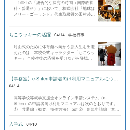
1年生の「総合的な探究の時間（国際教養
科・普通科）」において、株式会社『地球は
メリー・ゴーランド』代表取締役の田村睦美
様を講師にお招きし、自己理解ワークショッ
プを開催しました。 本行事は、1年生の
「学年開き」の一環として企画されたもので
ちこウッキーの活躍
04/14
学校行事
す。入学後間もないこの時期に、ワークショ
ップを通じて生徒同士の相互理解を深め、円
対面式のために体育館へ向かう新入生を出迎
滑な関係性を築く一助とすることを目的とし
えたのは、本校公式キャラクター「ちこウッ
ています。 当日は、「自己理解に関わる
キー」 全校生徒の応援を受けながら登場し
カード」を用いたグループワークを実施しま
たちこウッキーは、会場をふんわりとした雰
した。生徒たちは、手元の13枚のカードを4
囲気に包んでくれました。 くす玉が割れる
色のカテゴリーに分類する作業を通して、客
と、どこか誇らしげでちょっと満足そうな様
観的に自分自身を分析。また、それぞれの分
【事務室】e-Shien申請者向け利用マニュアルについて
子も。 そして式の最後には、新入生の退場
析結果をグループ内で共有することで、自分
04/14
をそっと見送り。 これからの学校生活を応
と他者の価値観の違いを肌で感じ、理解を深
援しているような、優しい時間となりまし
めていました。 自分の内面を見つめ直す
高等学校等就学支援金オンライン申請システム（e-
た。 &nbsp; &nbsp;
と同時に、新しい仲間との絆を育む、大変有
Shien）の申請者向け利用マニュアルは次のとおりです。
意義な時間となりました。
① 共通編（概要、操作方法）.pdf ② 新規申請編（意向
登録、受給資格認定申請）.pdf ③ 変更手続編（在校生受
給資格確認）.pdf
入学式
04/10