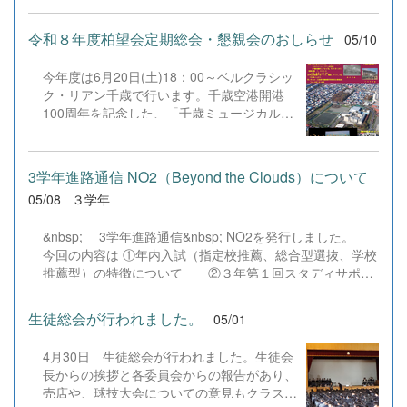
ちでしたが、パーソナリティの方の温かい進
た。二人は内容の充実度はもちろん、質疑応
れ、北広島会長杯には男子8名、女子6名が
行のおかげで、写真の通りすっかりリラック
答での柔軟なやり取りが高く評価されまし
参加し、恵庭市民大会には男子7名が参加し
ス。終始笑顔があふれる、楽しいトークとな
令和８年度柏望会定期総会・懇親会のおしらせ
05/10
た。 先輩たちの背中を1年生はしっかりと見
ました。北広島会長杯は、特に一般男子のレ
りました。定期演奏会本番まであと1ヶ月。
てくれていたと思います。来年はあなたたち
ベルが高く、高校生にとっては非常に貴重な
ご来場いただく皆様に最高の音楽をお届けで
の番です。この日の学びを糧に、社会を良く
今年度は6月20日(土)18：00～ベルクラシッ
経験を積むことができました。また、女子は
きるよう、部員５５名一丸となって最終調整
する意識と英語...
ク・リアン千歳で行います。千歳空港開港
参加人数が少なく予選リーグ方式だったた
に励んでいます。日時：6月14日 開演 １４:
100周年を記念した、「千歳ミュージカル」
め、たくさんの試合を経験することができ、
００ 場所：北ガス文化ホール入場料：500円
を紹介していただきます。 申し込みはQRコ
上位入賞も果たしました。一方の恵庭市民大
（チケットは千歳高校石原までお問い合わせ
ード、電話、メール、Faxで6月11日(木)ま
会は、ダブルスとシングルスの2種目が行わ
ください）会場で皆様と音楽の素晴らしい時
で受け付けています。お誘い合わせの上、お
れ、またシングルスは予選リーグ方式だった
3学年進路通信 NO2（Beyond the Clouds）について
間を共有できることを、部員一同心待ちにし
越しください。 26同窓会ポスター.pdf
ため、こちらもたくさん試合経験を積むこと
05/08
３学年
ています！#千歳高校 #千歳高校吹奏楽部 #
ができました。＜結果＞◉北広島会長杯・女
吹奏楽 #定期演奏会 #えにわFM #FMe_niwa
子シングルス準優勝 佐藤ひより第３位 富
#ラジオ出演 #青春 #北海道 #千歳市
&nbsp; 3学年進路通信&nbsp; NO2を発行しました。
士本璃呼◉恵庭市民大会・男子シングルス第
&nbsp...
今回の内容は ①年内入試（指定校推薦、総合型選抜、学校
３位 菊地壮太 ○札幌地区春季大会個人戦
推薦型）の特徴について ②３年第１回スタディサポー
（4/25-26個人戦、5/9-10団体戦）新入生を
トの結果について です。 指定校推薦・公募推薦の違
加えて初めての公式戦。出場した4人の1年
い、総合型選抜のメリット･デメリット等が書かれていま
生徒総会が行われました。
05/01
生は、高校生のレベルを体感し、非常によい
すのでご覧ください。 なお、ご覧になるにはパスワード
経験を積むことができました。個人戦ダブル
が必要です。パスワードは安心安全メールでご確認くださ
スでは女子エースペアがベスト8入りし、男
4月30日 生徒総会が行われました。生徒会
い。 3学年進路通信No02.pdf
子もエースペアがベスト16入りすることが
長からの挨拶と各委員会からの報告があり、
できました。...
売店や、球技大会についての意見もクラスか