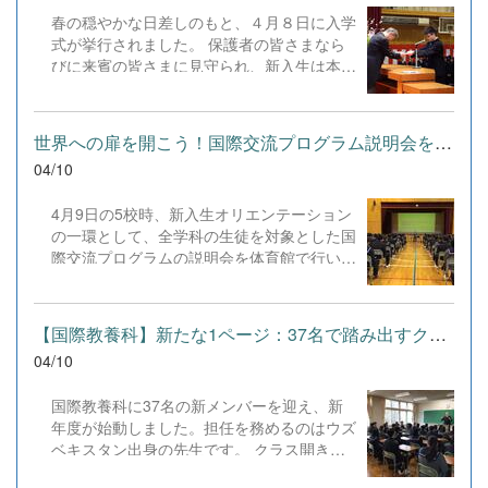
春の穏やかな日差しのもと、４月８日に入学
式が挙行されました。 保護者の皆さまなら
びに来賓の皆さまに見守られ、新入生は本校
での新たな一歩を踏み出しました。 新しい
制服に身を包み、緊張した面持ちの中にも、
高校生活への期待と希望を胸にした姿が印象
世界への扉を開こう！国際交流プログラム説明会を開催
的でした。 今後の成長と活躍を、教職員一
04/10
同、心より願うとともに、日々の教育活動を
通して支えてまいります。
4月9日の5校時、新入生オリエンテーション
の一環として、全学科の生徒を対象とした国
際交流プログラムの説明会を体育館で行いま
した。 プログラムは、国際交流担当教員に
よる「Hello!」という元気な挨拶からスター
ト。最初は控えめだった生徒たちも、2度目
【国際教養科】新たな1ページ：37名で踏み出すクラス開き
の呼びかけには力強い「Hello!」で応えてく
04/10
れ、会場は一気に活気づきました。 本校は
学科を問わず海外研修などのプログラムが充
国際教養科に37名の新メンバーを迎え、新
実しています。10代の多感な時期に異文化
年度が始動しました。担任を務めるのはウズ
に触れる経験は、その後の長い人生の価値観
ベキスタン出身の先生です。 クラス開きは
を大きく変える力を持っています。少子高齢
緊張感に包まれて始まりましたが、ふとした
化が進み、外国の方との共生が当たり前とな