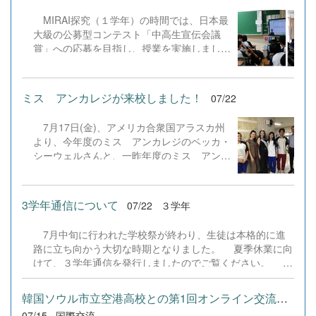
当日は地域貢献や観光プロモーション、商
ました（SEO対策は全てのプログラムで更
MIRAI探究（１学年）の時間では、日本最
品開発、環境デザインなど多様な12のテー
新しました）。今後も生徒たちの技術と発想
大級の公募型コンテスト「中高生宣伝会議
マごとに教室へ分かれ、生徒が主体となって
力でより学びやすいサイトへと進化させてま
賞」への応募を目指し、授業を実施しまし
司会やタイムキーパーなどの進行を担いまし
いりますので、検定合格に向けぜひ新しくな
た。本取り組みは、キャッチコピー制作を通
た。各会場では発表と質疑応答、生徒同士の
った『Compath（コンパス）』をご活用く
じて、変化の激しい時代に必要な「問いを立
意見交換が活発に行われ、互いの探究に真剣
ださい。 全商検定対策支援ポータルサイト
て、考え、伝える力」を育むことを目的とし
に耳を傾ける姿が見られました。また、各会
「Compath（コンパス）」 ■ 生徒アンケー
ミス アンカレジが来校しました！
07/22
ています。実際の企業課題に挑む経験は、進
場には企業代表や起業家、地域活動を牽引す
トにご協力いただいた学校（11校）北海道
路開拓の実績になるだけでなく、「自分の言
る外部アドバイザーの方々をお招きし、生徒
滝川西高等学校／北...
7月17日(金)、アメリカ合衆国アラスカ州
葉が社会に届く」という主体的な学びへとつ
たちの問いや提案に対して社会の第一線で活
より、今年度のミス アンカレジのベッカ・
ながります。 授業の初日（７／１５）は
躍するプロの視点から具体的で温かいご助言
シーウェルさんと、一昨年度のミス アンカ
広告業界やコピーの表現技法を学び、多様な
をいただきました。 生徒たちは他者の発
レジのジョーダン・ネイラーさんが来校しま
協賛企業の課題から興味のあるテーマを選
表から新たな気づきを得るとともに、大人か
した。 5月にアラスカから帰国した石井さ
択。2日目（７／２２）は持ち寄ったアイデ
らの真剣なアドバイスに耳を傾け、自分たち
ん、8月からアラスカへの長期留学をスター
アをペアワークで検討し、「情景が浮かぶ
3学年通信について
07/22
３学年
の探究をさらに深める手応えをつかんだ様子
トさせる谷部さん、そして8月にアラスカへ
か」「言葉の選択は適切か」を前向きに議論
でした。お越しいただいた外部アドバイザー
帰国するジャズミンさんが学校生活の様子を
して表現を研ぎ澄ませ、全員が端末から社会
の皆さまに心より感謝申し上げますととも
7月中旬に行われた学校祭が終わり、生徒は本格的に進
お話ししました。また、3人で校内を案内
へ作品を提出しました。 また、本校で導
に、...
路に立ち向かう大切な時期となりました。 夏季休業に向
し、バレー部や剣道部、全国大会に向けて練
入している学習プラットフォーム
けて、３学年通信を発行しましたのでご覧ください。 今
習中の演劇部の練習を見学しました。
「Qareer（クアリア）」には生徒たちの振
回の内容は ①学校祭からの切り替え ②中間考査結果
り返りや感想が記録されており、「言葉一つ
について ③進路実現に向けて ④学校祭の記録 等の内
韓国ソウル市立空港高校との第1回オンライン交流を実施しました
で伝わり方が大きく変わる面白さを知った」
容になっています。 一読されお子様へ、叱咤激励してい
07/15
国際交流