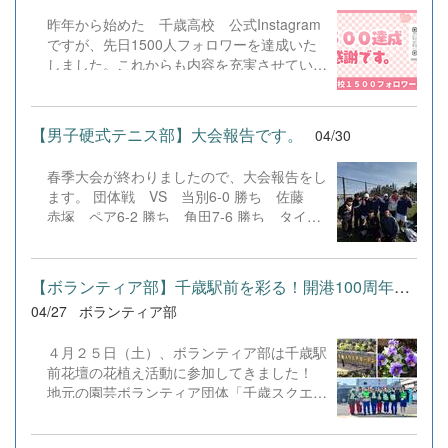
空港開港100年記念担当の方々をお迎えしま
科の生徒も、全員にチャンスがあるのが千歳
昨年から始めた 千歳高校 公式Instagram
した。 講座の前半では、まず探究活動を
高校の国際交流です！」と力強く語り、学科
ですが、先日1500人フォロワーを達成いた
進める上で不可欠な「問いの立て方」や「テ
の枠を超えて挑戦することの素晴らしさを全
しました。これからも内容を充実させていき
ーマの設定方法」といった思考プロセスにつ
校生徒に訴えかけました。 全校生徒の前と
ますので、よろしくお願いします。
いて学びを深めました。続いて、新千歳空港
いう緊張の舞台でしたが、堂々と顔を上げて
が歩んできた100年の歴史をまとめたダイジ
語る姿や、そのプレゼン技術は非常に見事で
ェスト映像を視聴。映像をもとにした「空港
した。「違いは『間違い』ではない」とい
【男子硬式テニス部】大会報告です。
04/30
開港100周年クイズ」も行われ、生徒たちは
う、交流から得た本質的な気づきは、聴い
楽しみながら歴史への理解を深めるととも
て...
春季大会が終わりましたので、大会報告をし
に、現在の姿と比較することで地元の魅力を
ます。 団体戦 VS 当別6-0 勝ち 佐藤
再発見する貴重な機会となりました。 後
赤塚 ペア6-2 勝ち 角田7-6 勝ち タイブ
半のセッションでは、千歳市役所の担当の方
レ7-5 林 VS 北海学園札幌0-4 負け 打
より、千歳市のこれまでの歩みや、100周年
ち切り 佐藤 赤塚 ペア1-6 負け 角田1-
を機に展開される今後の施策について具体的
6 負け 林 個人シングルス6-0 負け 角
【ボランティア部】千歳駅前を彩る！開港100周年記念の花植えボラ...
なヒントを提示していただきました。生徒た
田 VS月寒不戦勝 林 VS 第一6-2 負け
ちは、行政が描く未来のビジョンに直接触れ
04/27
ボランティア部
林 VS 啓成6-4 負け 柏葉 VS 石狩翔陽 個
ながら、自らの興味関心と地域の歴史、そし
人ダブルス6-3 勝ち 角田 林組 VS 北
て今年度の記...
４月２５日（土）、ボランティア部は千歳駅
広島6-1 負け 赤塚 佐藤 VS平岸6-1
前花壇の花植え活動に参加してきました！
負け 角田 林 VS手稲 次の高体連支部大
地元の園芸ボランティア団体「千歳スクエア
会に向けてがんばります！ 応援よろしくお
ガーデンの会」の皆さんと共に、駅前を色鮮
願いします。
やかに彩るお手伝いです。 今年、千歳空港