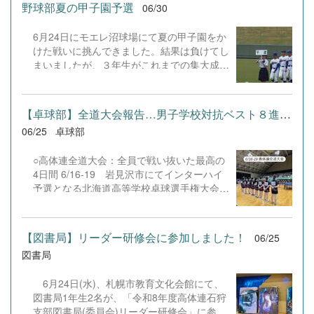
れからの活躍にご期待ください！
フォーマンス ７月10日（金）企画展・個人
野球部夏の甲子園予選
06/30
発表 ７月11日（土）一般公開日 9:00～
12:30 なお、本校へご来校の際は、駐車ス
6月24日にモエレ沼球場にて夏の甲子園をか
ペースがございませんので、公共交通機関を
けた戦いに挑んできました。結果は負けてし
ご利用ください。 &nbsp; &nbsp; &nbsp;
まいましたが、３年生がこれまでの集大成と
&nbsp;
してふさわしい戦いぶりを見せてくれまし
た。 新チームは選手１７名、マネジャー３
名でのスタートとなります。先輩方の無念を
【卓球部】全道大会報告…男子学校対抗ベスト８進出！
晴らせるよう、頑張ります。
06/25
卓球部
○高体連全道大会：全員で戦い抜いた最高の
4日間 6/16-19 岩見沢市にてインターハイ
予選となる北海道高等学校卓球選手権大会が
開催されました。今年は念願だった「男女そ
ろっての学校対抗」で、最高の舞台へ挑んで
きました！ ☆学校対抗（団体戦） 男子：全
【図書局】リーダー研修会に参加しました！
06/25
道ベスト8！1・2回戦をしっかりと勝ち切
図書局
り、準々決勝では第4シードの札幌龍谷高校
に果敢に挑戦。堂々の全道ベスト8入りを果
6月24日(水)、札幌市教育文化会館にて、
たしました！ 女子：全道ベスト16！1回戦は
図書局1年生2名が、「令和8年度高体連石狩
警戒していた静内高校にしっかりと勝利！2
支部図書局(委員会)リーダー研修会」に参加