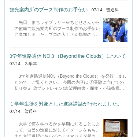
分を知ることから、未来を描く一歩へ〜まだ
知らない自分へ〜」が開催されました。 全
観光案内所のブース制作のお手伝い
07/14
普通科
学年からの希望者60名が参加し、地域の大
人の方々とともに自身のキャリアや未来の可
先日、まちライブラリー＠ちとせさんから
能性について深く考える貴重な時間となりま
の依頼で観光案内所のブース制作のお手伝い
した。 ■ 第1部：キャリア教育のプロから学
に参加しました。プロの大工さん指導のもと
ぶ記念講演講師に株式会社すみかの代表取締
７月１日に千歳駅構内（千歳駅正面入口付
役である月館 海斗 氏をお招きし、同名のテ
近）にグランドオープンする観光案内所ブー
ーマでご講演いただきました。月館氏の「学
ス前面の本棚のやすり掛け、ニス塗り等を3
びと社会をつなぐ」という熱い想い、そして
3学年進路通信 NO３（Beyond the Clouds）について
年生7名の生徒で行ってきました。制作した
ご自身の起業やキャリア形成の歩みに触れ、
07/14
３学年
本棚には生徒それぞれの千歳に対する想いな
生徒たちは「進路を選べないのではなく、ま
どのメッセージが記入されています。
だ（その職業の人に）出会っていないから」
3学年進路通信NO3（Beyond the Clouds）を発行しまし
&nbsp;
ということや、ライフネット生命の創業者の
たので、ご覧ください。 今回の内容は ①受験に向けての
方から引用した「人は、人・本・旅からしか
切り替え ②プレトレイン(志望理由書・面接・小論指導）
学べない」という説明について真剣に耳を傾
③一般受験をする生徒へ ④モチベーションの上げ方 ⑤今
けていました。 ■ 第2部：大人と語るワーク
後の進路予定 等についてです。 R08_3学年進路通信
１学年生徒を対象とした進路講話が行われました。
ショップ ＆ 自由対話後半は、千歳青年会議
No03.pdf
所の皆様をはじめ、地元の企業経営者や市議
07/14
普通科
会議員など、地域の第一線で活躍する大人の
方々が各グループに参加。大人２名に対し
大学で何を学べるかを早期に知ることによ
て...
って、自己の進路に対してイメージをもち、
また文理選択においてのミスマッチが起きな