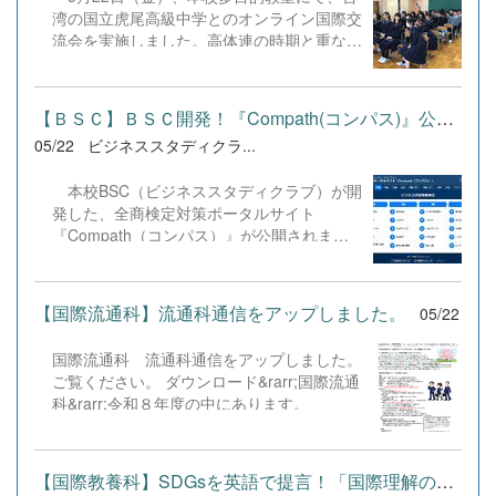
湾の国立虎尾高級中学とのオンライン国際交
流会を実施しました。高体連の時期と重なり
多忙な中ではありましたが、本校から27
名、虎尾高級中学から31名の生徒が参加
し、モニター越しに熱い絆を育みました。
【ＢＳＣ】ＢＳＣ開発！『Compath(コンパス)』公開！
交流会は、本校の中川校長による英語のス
05/22
ビジネススタディクラ...
ピーチと１年３組渕上君による中国語と英語
を交えた挨拶のスピーチで幕を開けました。
本校BSC（ビジネススタディクラブ）が開
続くプレゼンテーションセッションでは、両
発した、全商検定対策ポータルサイト
校7グループずつが英語で発表を行いまし
『Compath（コンパス）』が公開されまし
た。台湾側からは地域の文化遺産や、かつて
た。 本サイトの公開にあたり、北海道の
の製糖工場など日本にゆかりのある名所の紹
公立高校をはじめ、本州以南の商業高校な
介があり、本校生徒は熱心に聞き入っていま
ど、全国750校以上の学校へ郵送にて案内ポ
した。千歳高校からは、日本のアニメや四季
【国際流通科】流通科通信をアップしました。
05/22
スターが配布されました。 このポータル
折々のイベントなど、日本の魅力を伝える7
サイトからは、全商検定の9つの試験対策に
つのテーマを披露。リハーサルでは不安げだ
国際流通科 流通科通信をアップしました。
活用できるWebアプリ（HTML）が利用可能
った生徒たちも、本番ではしっかりと準備の
ご覧ください。 ダウンロード&rarr;国際流通
です。部員たちがこれまでに開発したアプリ
成果を発揮し、美しい発音で堂々と想いを届
科&rarr;令和８年度の中にあります。
は計180本というボリュームを誇ります。今
けることができました。 その後、Zoomの
回、これらを広く一般に公開し、利用者の皆
ブレークアウトルーム機能を用いた小グルー
様からアンケートを回収・集計することで、
プ交流へ。音声トラブルを乗り越え、好きな
アプリのさらなる改善や、より実用的な機能
【国際教養科】SDGsを英語で提言！「国際理解の集い」を開催
漫画や歌手の話題で盛り上がる生徒たちの顔