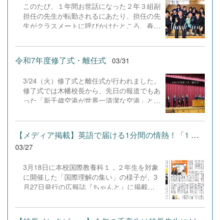
自分の受検番号 上手くなりたい一心で人知
このたび、１年間お世話になった２年３組副
ことが多いのです2 二つの体育館の呼び方
れず練習をしている生徒 大会で決めた得点
担任の先生が転勤されるにあたり、担任の先
第1体育館（大きな体育館） &rarr; いった
は自分への贈り物になった 空港で働くこと
生がクラスメートに呼びかけたところ、春休
い 第2体育館（少し小さな体育館） &rarr;
を夢見て入学 今、仕事でいくつかの言葉を
みにもかかわらず、８名の生徒が学校に集
にたい 3 エントランスホールにある購買の
話している 勤務先は新千歳空港 今はま
結！みんなで感謝の気持ちを込めて花束を贈
呼び方 ばいてん ここではお弁当の注文も
だ親友に話すことができる夢はない だから
りました。みんな優しい心を持っていて頼も
できます。使い方編 1 エントランスホール
令和7年度修了式・離任式
03/31
こそ「気になったものがあったら常に行動」
しく感じました。その感謝の心を忘れずにい
にあるピアノ 空いていればいつでも使えま
と決めている 母さんもお爺ちゃんも千高出
てほしいです。新天地でもご活躍を応援して
すが、授業中や職員会議の時には使用できま
身 だから自分もと思い千高に来たわけでは
3/24（火）修了式と離任式が行われました。
います！
せん。 放課後に弾く先輩方が多いです。中
ない 2人とは違う3...
修了式では木幡校長から、先日の報道でもあ
にはジャズを弾いてくれる人がいて、先生を
った「新千歳空港が世界一清潔な空港」と認
癒してくれています。2 職員室前の自習エリ
定されたことから、不断の努力の大切さにつ
ア 予約は入りません。朝7時半ごろから使
いて語られました。その後に行われた修了式
用している人もいますよ。放課後も使用でき
では退職、転出する11名の職員より、生徒
【メディア掲載】英語で届ける1分間の情熱！「1 minute English C...
ます。時には直接先生に教えてもらう人も！
への激励、思い出などそれぞれの思いが語ら
3季節限定 中庭でのランチタイム 夏を迎
03/27
れました。最後に生徒会執行部の生徒より花
える頃になると中庭がランチの場として開放
束が贈られました。11名の皆様の今後のご
されます。...
3月18日に本校国際教養科１，２年生を対象
活躍を期待いたします。
に開催した「国際理解の集い」の様子が、3
月27日発行の広報誌『ちゃんと』に掲載さ
れました！ 本行事は、日頃のオールイング
リッシュ授業や即興ディスカッションで磨い
た発信力を試す、国際教養科の集大成です。