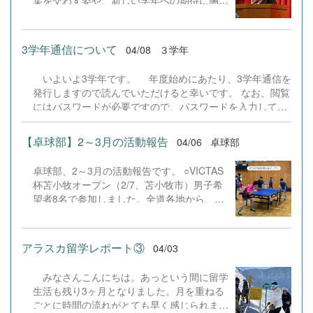
葉を交わす姿や、新しい学年への期待に胸を
膨らませる様子が見られました。 着任式で
は、新たに本校に加わった先生方をお迎え
し、少し緊張した空気の中にも、これから始
3学年通信について
04/08
３学年
まる一年への前向きな気持ちが感じられまし
た。 校内にはどこかそわそわとした春らし
いよいよ3学年です。 年度始めにあたり、3学年通信を
い空気が広がっています。 それぞれにとっ
発行しますので読んでいただけると幸いです。 なお、閲覧
て実りある一年になりますように。
にはパスワードが必要ですので、パスワードを入力してご
覧ください。 パスワードは安心安全メールで周知していま
す。 ３学年通信NO1（20260408）.pdf
【卓球部】2～3月の活動報告
04/06
卓球部
卓球部、2～3月の活動報告です。 ○VICTAS
杯苫小牧オープン（2/7、苫小牧市）男子希
望者8名で参加しました。全道各地から、そ
して実業団の選手も参加する、幅広いレベル
の方々が参加するオープン大会。その中で本
校の選手もそれぞれが練習の成果を試すべ
アラスカ留学レポート③
04/03
く、懸命に試合に臨んでいました。上位進出
はなりませんでしたが、普段とは違い社会人
みなさんこんにちは。あっという間に留学
や実業団の選手とも試合をすることができ、
生活も残り3ヶ月となりました。月を重ねる
非常に良い経験を積むことができました。
ごとに時間の流れがとても早く感じられま
&nbsp; ○ジョブキタ杯オープン大会（2/7-