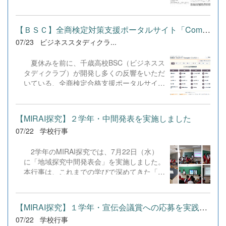
を問わず笑顔で寄り添い、自分で考えて動く
姿が素晴らしい。異文化理解のマインドが自
然と身についている」と、賞賛の声をいただ
【ＢＳＣ】全商検定対策支援ポータルサイト「Compath（コンパス）...
きました！ 教室の中だけでなく、地域や世
07/23
ビジネススタディクラ...
界という広いフィールドで本領を発揮する教
養科生たち。多文化共生社会を引っ張る頼も
夏休みを前に、千歳高校BSC（ビジネスス
しい姿に、誇らしさでいっぱいです。 教養
タディクラブ）が開発し多くの反響をいただ
科生、どんどん外へ飛び出そう！ その温か
いている、全商検定合格支援ポータルサイト
い心と行動力を磨き、世界を笑顔にする魅力
『Compath（コンパス）』がさらにバージ
的な人材へ成長していく皆さんを応援してい
ョンアップいたしました。 今回もユーザ
ます！
ーの皆様からいただいたアンケートのご意見
【MIRAI探究】２学年・中間発表を実施しました
をもとに、BSC部員のプログラミングチーム
07/22
学校行事
がデバッグ（不具合修正）から新機能の実装
までを行いました。今回のアップデートで
2学年のMIRAI探究では、7月22日（水）
は、ビジネス計算・簿記・ビジネス文書・情
に「地域探究中間発表会」を実施しました。
報処理・商業経済・財務分析・ビジネスコミ
本行事は、これまでの学びで深めてきた「課
ュニケーションなど各ジャンルに及ぶ計79
題設定」と「情報収集」の成果を他者にプレ
件の更新プログラムを一挙にリリースしまし
ゼンテーションし、質疑応答やフィードバッ
た。 具体的には、各検定問題数の大幅増
クを通じて論理の整合性や不足している情報
加をはじめ、英語翻訳機能の追加、フォント
【MIRAI探究】１学年・宣伝会議賞への応募を実践しました
を自覚し、夏季休業以降の分析・実践プロセ
拡大など視認性の改善、SEO対策（タグの
07/22
学校行事
スを加速させることを目的としています。
最適化）によるサイト動作の快適化を実施し