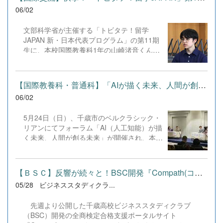
しい敗戦もありましたが、ベンチメンバー
06/02
も、客席からの応援も、全員が「チーム千
高」として一つになって戦い抜いた、最高の
文部科学省が主催する「トビタテ！留学
3日間でした。平日の開催にもかかわらず、
JAPAN 新・日本代表プログラム」の第11期
会場へ駆けつけ熱い声援を送ってくださった
生に、本校国際教養科1年の山崎渚音くんが
保護者のみなさま、卒業生のみなさん、本当
見事採用されました。山崎くんは、7月13日
にありがとうございました！次なる舞台は6
から8月15日までの約1ヶ月間、ニュージー
月16日〜19日、岩見沢市で行われる全道大
ランドのティマル市へ渡航します。全国から
【国際教養科・普通科】「AIが描く未来、人間が創る未来」フォー...
会。札幌支部の代表として、一つでも多く勝
優秀な学生が集う極めて高い倍率の中、自身
利を重ねられるよう、さらに強くなって挑み
06/02
の熱い想いを込めた自主企画が評価されての
ます！ ＜結果＞男子学校対抗 第５位（ベ
選出です。 中学時代から地域の国際交流活
スト８） 2回戦 ...
5月24日（日）、千歳市のベルクラシック・
動に携わってきた山崎くんは、近年減少傾向
リアンにてフォーラム「AI（人工知能）が描
にある恵庭市と姉妹都市であるティマル市と
く未来、人間が創る未来」が開催され、本校
の交流を再活性化させたいと一念発起。現地
から国際教養科1年の加藤夕月さんと普通科
のオピヒ高校で日本文化を紹介するだけでな
の佐々木諒大くんが参加しました。第一線で
く、得意のプログラミングを活かした
活躍する専門家の講演に続き、両名はパネル
「esports大会」を自ら企画・開催し、帰国
【ＢＳＣ】反響が続々と！BSC開発『Compath(コンパス)』
ディスカッションに登壇し、一般の参加者や
後には両都市をオンラインで繋ぐ大規模な対
05/28
ビジネススタディクラ...
専門家を前に高校生としての意見を堂々と発
戦イベントの実施を目指します。 日本のア
信しました。 日常的にAIを活用している加
ンバサダーとして世界へ羽ばたく生徒の誕生
先週より公開した千歳高校ビジネススタディクラブ
藤さんは、ディスカッションの中で「AIの多
を、教員として大変誇らしく思います。激変
（BSC）開発の全商検定合格支援ポータルサイト
用による対話の減少への懸念」や「AI音声へ
する国際情勢や円安という逆境の中でも、志