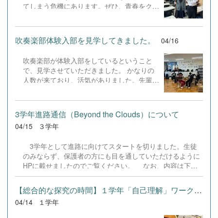
像資料の視聴やグループワークが行われ、生
てしまう危機にあります。ぜひ、青春をクイ
徒たちが楽しみながら探究活動の基礎を学ぶ
ズにぶつけてください！ 放課後、視聴覚室
姿が見られました。
で活動していますので、クイズに興味のある
１年生のみなさん。ぜひ行ってみてくださ
吹奏楽部体験入部を見学してきました。
04/16
い。きっと楽しいよ &nbsp;
吹奏楽部が体験入部をしているということ
で、見学させていただきました。 かなりの
人数が来ており、活気がありました。先輩た
ちも優しく１年生に指導していました。もう
少し人数が欲しいということでしたので、１
年生のみなさん体験入部に行ってみてくださ
3学年進路通信（Beyond the Clouds）について
いね。
04/15
３学年
3学年として進路に向けてスタートを切りました。生徒
のみならず、保護者の方にも目を通していただけるように
HPに載せましたのでご覧ください。 なお、内容は下記
の通りとなっています。 R08_3学年進路通信No01.pdf
［主な内容］①進路についての考え方 ②山崎直子さんの母
【総合的な探究の時間】１学年「自己理解」ワークショップ実施
校東大での講演より ③４，５月の進路の予定 ④模擬試
04/14
１学年
験・進学講習の意義 ⑤本校の３年間の進路決定状況
⑥2027年度入試年間スケジュール