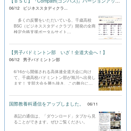
【ＢＳＣ】『Compath(コンパス)』バージョンアップのお知らせ
いました。 今後は生徒たちが主体となり、
7月20日（月・祝）はお友達やご家族をお誘い
06/12
ビジネススタディクラ...
校内だけでなく市内の4つの施設にご協力を
合わせのうえ、ぜひ北ガス文化ホールに足を
頂き、着なくなった子ども服を集める活動を
運びいただけたら幸いです。 また、こちらか
本格的にスタートさせます。ポスター制作や
多くの反響をいただいている、千歳高校
らもチケット予約はできますので、ぜひよろ
PR活動の...
BSC（ビジネススタディクラブ）開発の全商
しくお願いいたします。 ぐるランチケット予
検定合格支援ポータルサイト
約フォーム
『Compath（コンパス）』ですが、定期考
&rarr;https://forms.gle/CveQH7nYpMFq9dA37
査が終了したタイミングに合わせ、バージョ
ンアップを行いました。 今回は、皆様か
【男子バドミントン部 いざ！全道大会へ！】
らいただいたアンケートのご意見をもとに、
06/12
男子バドミントン部
BSC部員の中から結成された「4名のプログ
ラミングチーム」が、プログラムのデバッグ
6/16から開催される高体連全道大会に向け
（不具合修正）およびバージョンアップの実
て、千歳高校バドミントン部が旭川へ出発し
装を担当いたしました。（※開発もこの４名
ます！ 支部大会を勝ち抜き、この舞台に立
が全て実施しております） また、今回の
てることへの感謝を忘れず、これまで積み重
バージョンアップに合わせて、サイトのデザ
ねてきた練習の成果を発揮できるようチーム
インを「青」から「赤」、そして「白」へと
一丸となって戦ってきます。 支えてくださ
変更しています！なお、プログラムを改変し
国際教養科通信をアップしました。
06/11
る保護者の皆様、先生方、OB・OGの皆様、
た各バージョンは、本校Webページのダウ
そして応援してくださるすべての方々への感
ンロードページよりいつでもダウンロードが
表記の通信は、「ダウンロード」タブから見
謝の気持ちを胸に、一戦一戦全力で挑みま
可能です。 今回の主な更新内容は以下の
ることができます。ぜひご覧ください。
す。 応援よろしくお願いいたします！ 「感
通りです。 【更新内容（プログラム更
謝を力に、全力プレーで！」 #千歳高校 #千