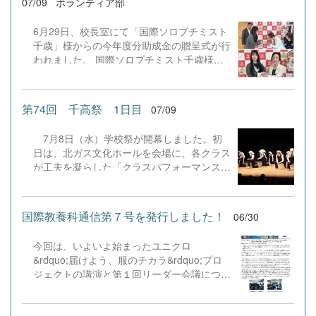
07/09
ボランティア部
らした企画展示が完成間近です。生徒たちの
創意工夫と努力の成果を、ぜひ一般公開日に
6月29日、校長室にて「国際ソロプチミスト
ご覧ください。皆様のご来場を心よりお待ち
千歳」様からの今年度分助成金の贈呈式が行
しております。 &nbsp; &nbsp; &nbsp;
われました。 国際ソロプチミスト千歳様に
は、日頃から本校ボランティア部の活動を温
かく見守り、多大なるご支援をいただいてお
ります。式では、代表の生徒が緊張しつつ
第74回 千高祭 1日目
07/09
も、感謝の言葉とともに助成金を受け取りま
した。 地域の皆様の温かいサポートに心か
7月8日（水）学校祭が開幕しました。初
ら感謝し、これからも「自分たちにできる地
日は、北ガス文化ホールを会場に、各クラス
域貢献は何か」を考えながら、部員一丸とな
が工夫を凝らした「クラスパフォーマンス」
って一歩一歩活動を進めてまいります。 国
を披露しました。どのクラスも練習の成果を
際ソロプチミスト千歳の皆様、本当にありが
存分に発揮し、会場は大いに盛り上がりまし
とうございました。今後とも本校ボランティ
た。当日は多くの保護者の皆様にご来場いた
ア部をよろしくお願いいたします！
国際教養科通信第７号を発行しました！
06/30
だき、生徒たちの熱演に温かい拍手を送って
いただきました。また、学校評議員の皆様に
今回は、いよいよ始まったユニクロ
もご覧いただきました。ご来場いただいた皆
&rdquo;届けよう、服のチカラ&rdquo;プロ
様、ありがとうございました。学校祭はまだ
ジェクトの講演と第１回リーダー会議につい
続きます。引き続き、生徒たちの活躍にご期
てリポートしました。ファイルをダウンロー
待ください。 学校祭テーマ ～テイクオフ
ドタブからダウンロードできます。生徒のこ
～ ７月８日（水）オープニング・クラスパ