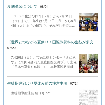
きた練習の成果を存分に発揮し、堂々と舞台
夏期講習について
08/04
に立ちました。緊張感のある全国の舞台にお
いて、一人一人が役割を果たし、心を込めた
1・2年生は7月27日（月）から7月31日
演技と表現を披露することができました。
（金）まで、3年生は7月27日（月）から8月
また、今回の全国大会出場にあたり、多大
4日（火）までの日程で、それぞれ学習に取
なるご支援・ご協力をいただきました企業の
り組みました。多くの生徒が意欲的に参加
皆様、ならびに心温まるご寄付や温かいご声
し、これまでの学習内容の復習や発展的な内
援を寄せてくださった地域の皆様方に、心よ
容、受験に向けた学習などに真剣に取り組む
り感謝申し上げます。皆様からの温かいご支
【世界とつながる夏祭り！国際教養科の生徒が多文化共生ボランテ...
姿が見られました。夏期講習で身に付けた学
援が部員たちの大きな励みとなり、全国の舞
07/29
習習慣や知識を、今後の学校生活や学習に生
台で最高のパフォーマンスと演技を届けるこ
かし、一人一人がさらなる成長につなげてく
とができました。今回の経験を糧に、さらに
7月26日（日）、市民活動センター「えにあ
れることを期待しています。 &nbsp;
表現力に磨きをかけ、今後も活動してまいり
す」にて開催された恵庭国際交流プラザ主催
ます。引き続き、本校演劇部への変わらぬご
「日本の夏祭り体験」に、本校国際教養科の
声援をよろしくお願いいたします。 &nbsp;
生徒6名がボランティアとして参加しまし
た！ 会場にはウクライナ、ネパール、アフ
ガニスタンなど多国籍な参加者が集まり、ヨ
生徒指導部より夏休み前の注意事項
07/24
ーヨー釣りや綿あめ、盆踊りなどを満喫。浴
衣姿でイベントを彩った1年生や、経験を生
生徒指導部通信 創刊号.pdf
かして頼もしく場を仕切る3年生など、生徒
たちは言葉や国境を超えて笑顔で交流を深め
ました。 主催者の方からは、「国籍や年齢