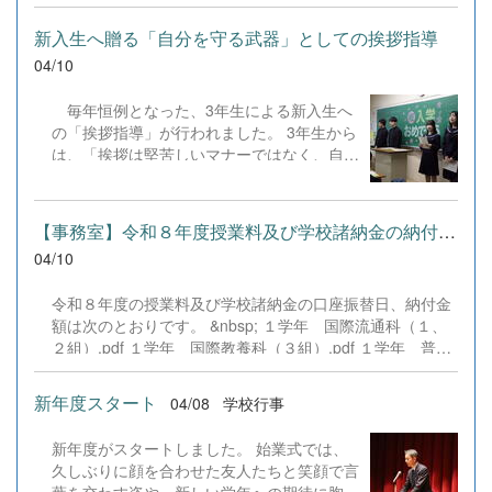
瞬間に笑い声が響き、教養科らしい豊かな表
るこれからの社会。多文化を尊重し、どこで
情が見え隠れする時間となりました。LHRの
も力強く歩んでいける人になってほしい――
新入生へ贈る「自分を守る武器」としての挨拶指導
英語自己紹介では一気になごやかな雰囲気が
そんな願いを込め、「今しかできない経験」
04/10
広がり、国際色豊かな「教養科らしさ」の第
の大切さを伝えました。
一歩を刻みました。 入学式で校長先生が仰
毎年恒例となった、3年生による新入生へ
った「お互いを思いやる温かな雰囲気」を大
の「挨拶指導」が行われました。 3年生から
切に、3年間を共にする仲間として、多様性
は、「挨拶は堅苦しいマナーではなく、自分
を認め合い人としても大きく成長してほしい
が損をせず、毎日をちょっと楽にするための
と願っています。
武器である」という実用的なアドバイスが送
られました。新入生たちは、どこへ行っても
【事務室】令和８年度授業料及び学校諸納金の納付について
通用する挨拶を日常で自然に実践できるよ
04/10
う、真剣に学んでいました。 後輩へ親身に
教える3年生の姿はとても逞しく、頼もしく
令和８年度の授業料及び学校諸納金の口座振替日、納付金
感じられました。新入生の皆さんも、2年後
額は次のとおりです。 &nbsp; １学年 国際流通科（１、
には今の先輩たちのような立派な姿で、後輩
２組）.pdf １学年 国際教養科（３組）.pdf １学年 普通
を導いてくれることを期待しています。
科（４～８組）.pdf &nbsp; ２学年 国際流通科（１、２
組）.pdf ２学年 国際教養科（３組）.pdf ２学年 普通科
新年度スタート
04/08
学校行事
（４～８組）.pdf &nbsp; ３学年 国際流通科（１、２
組）.pdf ３学年 国際教養科（３組）.pdf ３学年 普通科
新年度がスタートしました。 始業式では、
（４～８組）.pdf
久しぶりに顔を合わせた友人たちと笑顔で言