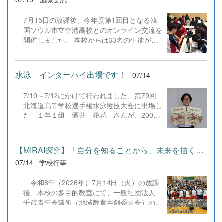
「難しそうと思っていたが、自分の考えを形
ただけると幸いです。 なお、閲覧にはパスワードが必要
にして社会に届ける達成感があった」「友達
です。パスワードは安心安全メールでご連絡していますの
からの助言を通して、自分にはない視点から
7月15日の放課後、今年度第1回目となる韓
で、ご確認ください。 3学年通信NO2 .pdf &nbsp;
言葉を磨く大切さに気づけた」といった声が
国ソウル市立空港高校とのオンライン交流を
集まるなど、自分の...
開催しました。 本校からは33名の生徒が参
加し、5つのグループに分かれて交流を行い
ました。生徒たちは、各自が事前に準備した
スライドを使って自己紹介のプレゼンテーシ
水泳 インターハイ出場です！
07/14
ョンに挑戦。韓国語や英語、日本語を織り交
ぜながら、終始なごやかで楽しそうな様子で
7/10～7/12にかけて行われました、第79回
コミュニケーションを図っていました。 今
北海道高等学校選手権水泳競技大会に出場し
後は9月と12月にも開催を予定しています。
た １年１組 酒井 桃花 さんが、200m
この継続的な交流を通じて、両校生徒の親睦
平泳ぎで2位400m自由形で３位に入賞し、
をさらに深め、異文化理解力を育みながら、
見事インターハイに出場します。応援よろし
生徒たちの確かな成長へとつなげてまいりま
くお願いします。 &nbsp;
す。
【MIRAI探究】「自分を知ることから、未来を描く一歩へ」を実施し...
07/14
学校行事
令和8年（2026年）7月14日（火）の放課
後、本校の多目的教室にて、一般社団法人
千歳青年会議所（地域教育共創委員会）の皆
様との共同企画による総合探究イベント「自