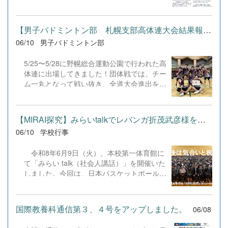
新）】 ビジネス計算関連：見取り算
歳高校バドミントン部 #高体連 #全道大会 #
（大）、減価償却計算（定率法）簿記関連：
バドミントン #旭川 #感謝 #挑戦 #チーム千
財務〇✕問題、高速3択クイズ、実践計算演
歳 #全力プレー
【男子バドミントン部 札幌支部高体連大会結果報告】
習、会計財務諸表、3級仕訳分類クイズビジ
ネス文書関連：そうめん打英語関連：全商英
06/10
男子バドミントン部
語1級対策、全商英検1級対策リーディン
グ、2級対策、対話文の応答、LISTENING、
5/25〜5/28に野幌総合運動公園で行われた高
3...
体連に出場してきました！団体戦では、チー
ム一丸となって戦い抜き、全道大会進出を決
めることができました！ 応援してくださっ
た皆さま、本当にありがとうございました！
一人ひとりが最後まで諦めずにプレーし、こ
【MIRAI探究】みらいtalkでレバンガ折茂武彦様を招聘
の結果につなげることができました。 次は
06/10
学校行事
全道大会に向けて、さらにレベルアップでき
るよう頑張ります！全道大会は、6/16〜6/19
令和8年6月9日（火）、本校第一体育館に
に 「リクルートスタッフィング リック＆ス
て「みらい talk（社会人講話）」を開催いた
ー旭川体育館」にて行われます！引き続き応
しました。今回は、日本バスケットボール界
援よろしくお願いします！
を牽引し、現在は実業家としてご活躍されて
いる株式会社レバンガ北海道 代表取締役社
長の折茂 武彦 様をお招きし、「北海道と未
国際教養科通信第３、４号をアップしました。
06/08
来のために ～選手として、経営者として
～」と題してご講演いただきました。 折