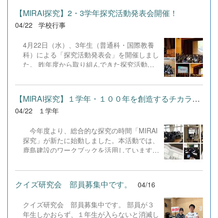
は教養科生としての誇りと目標を胸に刻みま
な活動内容５月 札幌花展に出瓶７月 学校
した。 続いて、3年生の代表生徒4名が「国
【MIRAI探究】2・3学年探究活動発表会開催！
祭文化部展示８月 花の甲子園北海道大会１
際教養科の学び」を紹介。台湾の高校生との
04/22
学校行事
１月 チトセ市民芸術祭に出瓶、インターネ
交流やカナダ語学研修、イングリッシュサマ
ット花展に応募２月 卒業式用の生徒玄関、
ーキャンプなど、国際性豊かな活動の魅力を
4月22日（水）、3年生（普通科・国際教養
来賓控え室に飾る花のいけ込み 今は５月の
余すところなく伝えてくれました。ほとんど
科）による「探究活動発表会」を開催しまし
札幌花展に向けて、お稽古をしています。４
の生徒が原稿を見ずに顔を上げて堂々と話
た。 昨年度から取り組んできた探究活動の
月２２日(水)の作品です。 &nbsp; &nbsp; 実
し、3年間で培った高いスピーチ力を存分に
集大成として、各クラスの代表班が、自分た
は今、部員が少なく、このままでは廃部の可
発揮してくれました。 グループ交流では、
ちの視点で地域や社会の課題を見つめ、解決
能性があります。でも、少人数だからこそ、
1〜3年生の混合チームで会話が弾みまし
策を模索してきた成果を堂々と披露してくれ
一人一人が主役になれる部活です。５月の活
【MIRAI探究】１学年・１００年を創造するチカラ「導入」の実施
た。1年生は自作ポスターを手に、入学後初
ました。 今年度は新たにBSC（ビジネス・
動日は、１３日(水)と２２日(金)です。花が
の英語プレゼンに挑戦！緊張しながらも懸命
04/22
１学年
スタディ・クラブ）による発表も加わり、例
好きな方、少しでも興味を持った方、ぜひ被
に伝える1年生を、2・3年生が巧みな英語で
年以上に多角的な視点を持つ場となりまし
服室まで来てください。部員一同、お待ちし
リードする姿は実に...
今年度より、総合的な探究の時間「MIRAI
た。参観した2年生は、先輩たちの熱心なプ
ています。
探究」が新たに始動しました。本活動では、
レゼンテーションに大きな刺激を受けた様子
鹿島建設のワークブックを活用しています。
で、これから本格化する「地域探究」に向け
1学年の3組〜8組では、導入プログラムと
て決意を新たにしていました。 お忙しい中
して『「100年」をキーワードに考えるわた
ご来校いただいた保護者の皆さま、温かい見
したちの社会の変化』を実施しました。この
守りと応援をありがとうございました。
クイズ研究会 部員募集中です。
04/16
プログラムは、探究活動において重要となる
「過去・現在・未来」の視点を養うことを目
クイズ研究会 部員募集中です。 部員が３
的としています。 &nbsp; 各教室では、映
年生しかおらず、１年生が入らないと消滅し