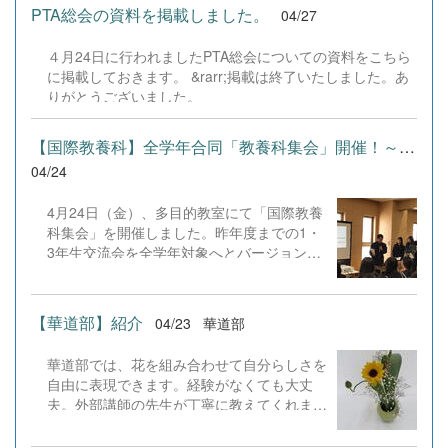
は開港100周年という大きな節目を迎えま
PTA総会の資料を掲載しました。
04/27
す。 それを記念する今回の花壇づくりに
は、実は私たち高校生のアイデアも取り入れ
４月24日に行われましたPTA総会についての資料をこちら
ていただきました！自分たちが考えたデザイ
に掲載しておきます。 &rarr;掲載は終了いたしました。あ
ンが、実際に形になっていく様子を見るのは
りがとうございました。
とてもワクワクする経験でした。 最初は慣
れない手つきだった生徒たちも、アドバイス
を受けながら一つひとつ丁寧に、一生懸命に
【国際教養科】全学年合同「教養科集会」開催！～Unityで踏み出す...
苗を植えていきました。地域の方々と会話を
04/24
楽しみながら、心地よい汗を流す充実した時
間となりました。 ボランティア部では、こ
4月24日（金）、多目的教室にて「国際教養
れからも地域に根ざした活動を大切にしてい
科集会」を開催しました。昨年度までの1・
きます。 千歳駅をご利用の際は、ぜひ私た
3年生交流会を全学年対象へとバージョンア
ちの想いが詰まった花壇に注目してみてくだ
ップし、学科全体の&ldquo;Unity（団結）
さいね！
&rdquo;を深める新たな試みです。 会は、3
年生の大本さん、長尾くん、そして留学生の
【華道部】紹介
04/23
華道部
ジャズミンさんによる、弾けるような英語の
挨拶で幕を開けました。続いて国際教養科長
華道部では、花を組み合わせて自分らしさを
の水野教諭から、「Unity（団結）」
自由に表現できます。経験がなくても大丈
「Improve English more and more（英語力
夫。外部講師の先生が丁寧に教えてくれま
の向上）」「Look at the world（世界を視野
す。 ☆活動日 水曜日(お休みの日もありま
に）」という3つのゴールを提示。生徒たち
す)☆場所 被服室☆部員 ２年生３人☆主