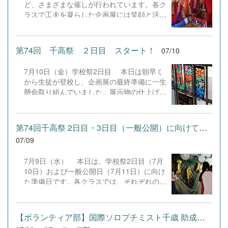
ど、さまざまな催しが行われています。各ク
プリ「ウグイスAI」の効果的な活用法や文法
ラスで工夫を凝らした企画展には笑顔と活気
指導のあり方について活発な意見が交わさ
があふれています。仲間と協力しながら学校
れ、教員間でも大きな学びとなりました。
祭を楽しむ姿があちこちで見られ、学校全体
目的は、何よりも、生徒の学力向上へ繋げる
が温かく盛り上がった雰囲気に包まれていま
こと。そのために教員自身が指導力を磨く楽
第74回 千高祭 ２日目 スタート！
07/10
す。PTAの方々も参加・協力していただいて
しさや働き甲斐を感じられるようにすること
おります。思い出に残る学校祭2日目を、み
です。先生たちも全力でがんばります。生徒
7月10日（金）学校祭2日目 本日は朝早く
んなで楽しみましょう。明日は一般公開日で
の皆さんも未来の社会を豊かにするため、
から生徒が登校し、企画展の最終準備に一生
す。多くの地域の方々にご来校いただきたい
日々の勉学に一生懸命励み、世界へ羽ばたく
懸命取り組んでいました。展示物の仕上げや
と思っております。ぜひ、本校生の活躍をご
力を身に付けてください。次回は7月17日に
装飾を進め、校内は学校祭への期待と活気に
覧ください。 &nbsp; &nbsp; &nbsp;
開催予定です！
包まれています。また、本日はPTAによる焼
き鳥の販売に加え、キッチンカーも登場しま
第74回千高祭 2日目・3日目（一般公開）に向けての準備
す。おいしいグルメも学校祭の楽しみの一つ
07/09
です。本日も、生徒たちの創意工夫が詰まっ
た企画展やステージ発表など、見どころが盛
7月9日（水） 本日は、学校祭2日目（7月
りだくさんです。 &nbsp; &nbsp; &nbsp;
10日）および一般公開日（7月11日）に向け
&nbsp; &nbsp;
た準備日です。各クラスでは、それぞれのテ
ーマに沿った企画展示を完成させるため、教
室の装飾や展示物の制作に取り組んでいま
す。一人ひとりが役割を担い、クラス全員で
【ボランティア部】国際ソロプチミスト千歳 助成金贈呈式
協力しながら準備を進めています。趣向を凝