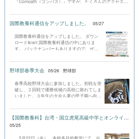
『Compath（コンパス）』ですが、たくさんのアクセスが
の違和感」など、技術との適切な距離感につ
を高く持ち、自ら行動を起こす姿勢こそがこ
ありありがとうございます。また、二次元バーコード送付
いて自身の見解を提示。フォーラムを通じ
れからの社会に求められる力です。山崎くん
先の学校様より少しずつアンケートが届いており、部員の
て、最初の「ひらめき」と最終的な「決定」
の挑戦が、校内の多くの仲間たちに勇気と刺
励みになっております。本当にありがとうございます。
という、人間にしかできない役割や人間らし
激を与えてくれることを確信しています。
国際教養科通信をアップしました。
05/27
二次元バーコードをベースにポスター作成などを行ってい
い感性の重要性を深く学んだ様子でした。
たため、正式なリンク先のURLを改めて表示します。ま
入学直後の1年生が学外の先進的な学びの場
国際教養科通信をアップしました。 ダウン
た、千歳高校の公式Web「ダウンロード」より、サーバア
へ自ら飛び込み、社会課題に対して主体的に
ロード&rarr;国際教養科通信の中にありま
ップロードおよびプログラムの改変用のZIPファイルがダウ
思考を深める姿に、教員一同大きな頼もしさ
す。 バックナンバーもありますので、ぜひ
ンロード出来ますので、そちらについてもご利用くださ
を感じています。今後も生徒たちが時代の変
ご覧ください。
い。 全商検定対策ポータルサイト「Compath（コンパ
化を的確に捉え、人間ならではの強みを磨き
ス）」 （Webでの利用はこちらから）https://chitose-
ながら次代を切り拓いていけるよう、実践的
highschool-bsc.netlify.app/ 検定対策アプリの学習効果と利
野球部春季大会
05/26
野球部
な学びの機会を全力で支援してまいります。
用実態に関するアンケート【生徒用】
https://docs.google.com/forms/d/e/1FAIpQLSd7HagNTV-
春季高校野球大会に参加しました。初戦を突
74h2qra7g5ufPb3X9viVt2Pq-3bcOrufY9J2lfg/viewform 検
破し、２回戦で優勝候補の高校に敗れてしま
定対策アプリの学習効果と利用実態に関するアンケート
いました。３年生の大会も夏の甲子園へ向け
【教員用】
たもののみとなりましたが、一戦必勝で頑張
https://docs.google.com/forms/d/e/1FAIpQLSeRPnWhmZ2-
っていきます
5Hen_sodPZA_D94by04YNLZbipj8ju0l1ddN...
【国際教養科】台湾・国立虎尾高級中学とオンライン交流会を開催！
05/25
5月22日（金）、本校多目的教室にて、台