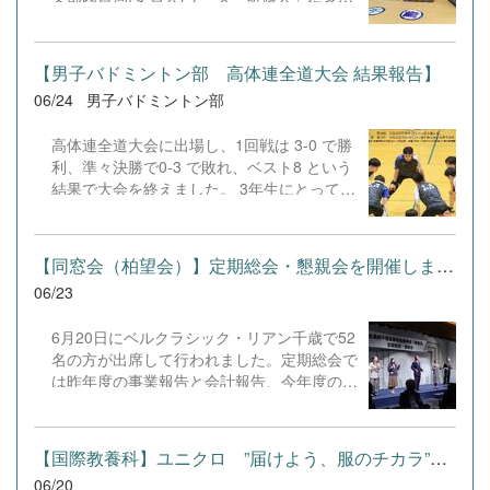
回戦ではオホーツク支部1位・北見北斗高校
しました。 午前中は 藤女子大学の平井准
と大接戦を繰り広げ、惜しくも一歩及びませ
教授から、Web APIなどの図書館情報学につ
んでしたが、最後まで素晴らしい粘りを見せ
いて学びました。 午後は まちライブラリ
てくれました。 ☆個人戦シングルス 男子：
【男子バドミントン部 高体連全道大会 結果報告】
ー@ちとせ 若女将の依岡(よりおか)さんか
吉田（3回戦進出・ベスト32！）女子： 富士
06/24
男子バドミントン部
ら、全国1,300ヶ所ある「まちライブラリ
本（1回戦敗退・大舞台で堂々と健闘！） 目
ー」という本をきっかけとした人と人との繋
標に掲げていた「男女ともに全道ベスト8以
高体連全道大会に出場し、1回戦は 3-0 で勝
がりの場について紹介を受けました。そし
上、ベスト4へ」には届きませんでしたが、
利、準々決勝で0-3 で敗れ、ベスト8 という
て、「自己表現をする本箱」を各校作成し、
選手、ベンチメンバー、応援席のすべてが一
結果で大会を終えました。 3年生にとって
本や自分の好きなことを紹介するなど相互交
つになり、全員で戦い抜いた最高の4日間で
は、この大会が最後の大会となりました。
流をして盛り上がりました。
した。 平日の開催にもかかわらず、会場へ
入学してからの3年間、嬉しいことばかりで
駆けつけ、割れんばかりの拍手と熱い声援を
はなく、苦しいことや悔しいこともたくさん
送ってくださった保護者・関係者の皆さま、
【同窓会（柏望会）】定期総会・懇親会を開催しました。
ありました。それでも仲間と支え合いながら
本当にありがとうございました！ この大会
06/23
努力を続け、ここまで歩んでくることができ
を...
ました。 全道大会という舞台で戦えたこ
6月20日にベルクラシック・リアン千歳で52
と、仲間と過ごした時間、応援してくださる
名の方が出席して行われました。定期総会で
方々の存在は、私たちにとってかけがえのな
は昨年度の事業報告と会計報告、今年度の事
い宝物です。 これまで支えてくださった先
業計画と予算案が提示され、了承されまし
生方、保護者の皆様、応援してくださった全
た。 懇親会では千歳市民ミュージカルの方
ての方々、本当にありがとうございました。
に今年度の公演案内と「実演」をしていただ
3年生はここで引退となりますが、私たちが
【国際教養科】ユニクロ ”届けよう、服のチカラ”プロジェクト始...
きました。日程は10月3日（土）18時～と4
築いてきた想いと伝統を後輩たちに託しま
06/20