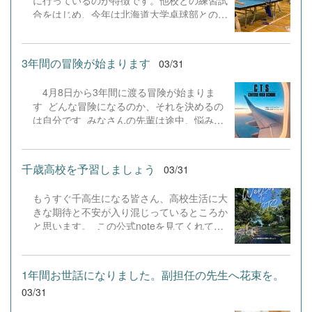
てきた食...
に行っているのが特徴です。他校との練習試
が、生徒一人ひとりの成長につながっていく
合をはじめ、今年は北海道大学卓球部との合
ことを願っています。
同練習を行うなど、交流先チームの練習法に
も触れることができ、卓球の視野を常に拡げ
ています。 千歳高校卓球部は昨今男女とも
3年間の冒険が始まります
03/31
全道大会に連続出場しております。新人全道
大会女子団体では大変悔しい敗戦を経験しま
4月8日から3年間に渡る冒険が始まりま
した。 本校卓球部は常に集中力を保ちなが
す どんな冒険になるのか、それを決めるの
ら、内容の濃い練習に日頃から取り組んでい
は自分です みなさんの先輩は途中、悩み、
ます。 練習を見学させていただいた日も男
迷い、立ち止まりながらも冒険を続けてきま
女が対戦するなど、練習パートナーを入れ替
した 悔しくて何度も泣いた チームメイ
えながら様々なタイプの対戦相手に対応でき
トも泣いていた でもやり切った3年間は最
るよう工夫されていました。昨年の悔しさを
千歳高校を予習しましょう
03/31
高の時間だった 今、北米大陸で英語を学
糧に選手の皆さんがそれぞれに飛躍できる一
び、国際感覚を養っている 異なる文化や言
年になるよう期待します！
もうすぐ千高生になる皆さん、高校生活に大
語の中で、いくつもの壁を乗り越え、成長を
きな期待と不安が入り混じっているところか
続けている 自分の専門競技の部活がなく
と思います。 この公式noteを見てくれてい
ても、一人で練習を続け、3年生の夏にイン
るあなたに、千歳高校についてちょっと早め
ターハイ優勝に輝いた 学校の先生になりた
のレクチャーをさせていただきますね。呼び
くて、高校生でありながら大学で教育学を学
方編 1 千高生の各学科の呼び方 国際教養
んだ新3年生 今年も教育大へ通う 行動
1年間お世話になりました。副担任の先生へ花束を。
科 &rarr; きょうよう 国際流通科 &rarr;
が夢の力に 志望校に合格するために誰より
03/31
りゅうつう 普通科 &rarr; ふつう
も早く教室のドアを開ける 画面で見つけた
か 普通科だけフルネームで呼ばれる