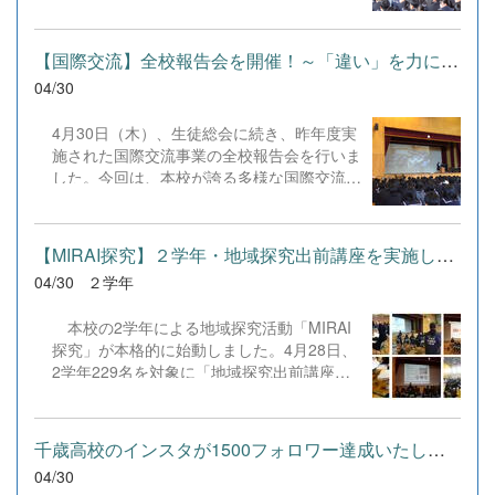
ら出されていました。
【国際交流】全校報告会を開催！～「違い」を力に変え、世界へ踏...
04/30
4月30日（木）、生徒総会に続き、昨年度実
施された国際交流事業の全校報告会を行いま
した。今回は、本校が誇る多様な国際交流プ
ログラムから4つの代表的な活動について、
参加生徒たちが全校生徒に向けてその成果を
共有しました。 発表されたのは、姉妹校で
【MIRAI探究】２学年・地域探究出前講座を実施しました
ある韓国空港高校とのオンライン交流、台湾
04/30
２学年
の鳳高級中学との絆を深めた交流事業、「ア
ジア高校生架け橋プロジェクト」への参加報
本校の2学年による地域探究活動「MIRAI
告、そして現在アラスカ州ダイモンド高校か
探究」が本格的に始動しました。4月28日、
ら来日している留学生、ジャズミンさんによ
2学年229名を対象に「地域探究出前講座」
る活動報告です。 どの発表も、単なる活動
を実施いたしました。 今年度のグループ
内容の紹介に留まらず、「交流を通じて自分
探究では、本市にとって大きな節目となる
の価値観がどう変化したか」という深い内面
「千歳市空港開港100年&times;〇〇」を共
の成長に触れるものでした。特にアジア架け
千歳高校のインスタが1500フォロワー達成いたしました。
通テーマとして掲げています。講師には、株
橋プロジェクトに参加した山田愛莉さんは、
04/30
式会社コエルワの皆様、および千歳市役所の
「国際教養科だけでなく、普通科や国際流通