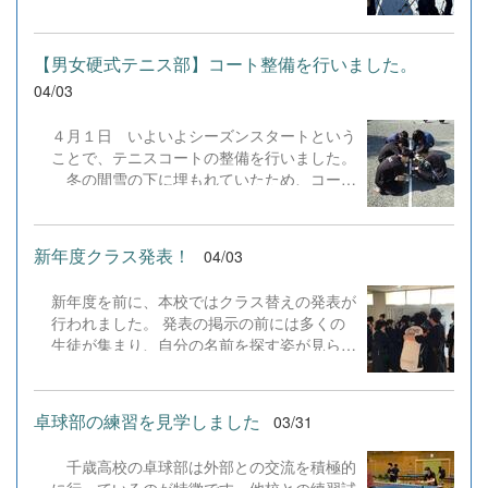
す。新しいホストファミリーに変わって2ヶ
8、札幌市）道内の大学生や高校の強豪校が
月が経ちましたが、前のホストファミリーと
集まるハイレベルな大会に、女子チームが推
過ごしていた時とほとんど変わらず、快適に
薦をいただき参加してきました。初日は団体
【男女硬式テニス部】コート整備を行いました。
生活することができています。 アラスカ
戦とダブルス、2日目はシングルスが行わ
04/03
では12月から1月の間だけ日中の時間がとて
れ、なかなか勝つことはできませんでした
も短くなります。朝9時頃になるまで夜のよ
が、ライバルとなる高校相手と接戦を繰り広
４月１日 いよいよシーズンスタートという
うに暗く、日本との違いにとても驚きまし
げるなど、選手たちの今後につながる素晴ら
ことで、テニスコートの整備を行いました。
た。人によっては日光を浴びる時間が少ない
しい経験を積むことができました。主催の北
冬の間雪の下に埋もれていたため、コート
ことで気分が落ち込んでしまうこともあるそ
海道学生卓球連盟の皆様、また衆議院選挙の
も大変傷んでいました。ラインテープを貼り
うです。私はそのようなことはありませんで
影響に伴い会場を提供していただいた札幌国
替え、ローラーをかけたり、楽しく? 作業
したが、12月になる前からビタミンDを摂取
際大学の皆様、このような素晴らしい機会を
を行いました。コート整備を終え、久しぶり
することをおすすめしたいです。 実は、
新年度クラス発表！
04/03
いただき、ありがとうございました。今後も
にボールの感触を味わいました。 &nbsp;
新しいホストファミリーに移動する前にパッ
よろしくお願いします。 【結果】女子予選B
&nbsp;
キングをしていた際、持ってきた2個のキャ
ブロック 0-3 札幌大谷高B 2-3 札幌龍谷
新年度を前に、本校ではクラス替えの発表が
リーケースに荷物が入りきらず、もう1個キ
高B 0-3 ...
行われました。 発表の掲示の前には多くの
ャリーケースを貸してもらうことになりまし
生徒が集まり、自分の名前を探す姿が見られ
た。アラスカに来てから服や物をたくさん購
ました。 新しいクラスを確認した瞬間、戸
入したため、日本から持ってくる服は最低限
惑いの表情を浮かべる生徒もいれば、友人と
の量で十分だと思います。アメリカには日本
顔を見合わせて笑顔を見せる生徒の姿もあり
卓球部の練習を見学しました
03/31
で売っていないものも多く、買い物を楽しむ
ました。 それぞれの思いが交錯する中で、
ことができると思います。 また、この時
新たな一年への期待も感じられる時間となり
期になって一番驚いたことは、日本から持っ
千歳高校の卓球部は外部との交流を積極的
ました。 新しい環境の中での出会いや経験