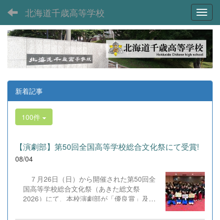
北海道千歳高等学校
Toggl
新着記事
100件
【演劇部】第50回全国高等学校総合文化祭にて受賞!
08/04
７月26日（日）から開催された第50回全
国高等学校総合文化祭（あきた総文祭
2026）にて、本校演劇部が「優良賞」及び
「舞台美術賞」を受賞いたしました。大会当
日は、本校の部員たちもこれまで積み重ねて