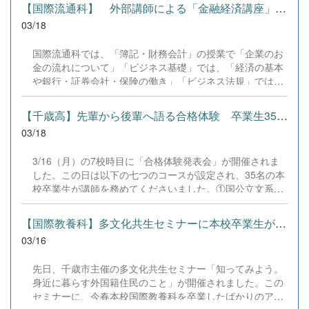
しました。 午前中に行われた予選では、1年3組・2年3組
の発信基地としての機能を高めるために取り組んでいるこ
【国際流通科】 外部講師による「金融経済講座」授業を実施しま...
の生徒たちが各6グループに分かれて対戦。「1分間の準
とを説明をしていただきました。図書館は本を読むとこ
03/18
備」の直後に「1分間のスピーチ」を3回連続で行い、合計
ろ、本を借りるところといったイメージから脱却し、大き
得点の高い上位6名ずつが決勝へと駒を進めました。刻一
な施設をどのように運営し、地域に貢献しているのかを学
国際流通科では、「簿記・財務会計」の授業で「企業のお
刻と迫る制限時間の中、必死に言葉を紡ぐ姿には、日頃の
ぶ機会となりました。 SKYMARK様、千歳市図書館様、
金の流れについて」「ビジネス基礎」では、「経済の基本
学習の成果が凝縮されていました。 5・6校時の決勝で
お忙しい中、地域の高校生のために学びの機会を与えてい
や銀行・証券会社・保険の働き」「ビジネス法規」では、
は、ルーレットでランダムに選ばれる難問に挑みました。
ただきありがとうございました。
「金融にかかわる法律について」学んでいます。 これら
「勉強は一人でするのと友人と協力するの、どちらが良い
の金融の基本的な学習をもとに、さらに金融に関わる知識
か？」「もし100万円手に入ったら、あなたなら何をす
【千歳高】先輩から後輩へ語る合格体験 卒業生35名が来校
を深め、「特に個人のお金の管理」について、「活用でき
る？」 といった問いに対し、3名の審査員による英語の質
03/18
る力を身に付ける」という目的から、専門の先生に来てい
疑応答も行われ、対応力が厳しく評価されます。 見事優
ただき本講座を実施しました。 講義の中心となった「資
勝に輝いたのは、2年3組の長尾光くん。圧倒的な流暢さ
3/16（月）の7校時目に「合格体験発表会」が開催されま
産形成の基本」では、流通科の生徒たちはより興味を持っ
と、「一人で勉強する方が集中できて効率的だ」という説
した。この日は以下の七つのコースが設定され、35名の本
て授業に臨んでいました。 &nbsp;
得力ある自説を展開し、会場をうならせました。質問にも
校卒業生が講師を務めてくださいました。①国公立文系②
ジョークを交えて答える余裕ぶりは、1年生にとって「2年
国公立理系③私立大学・専門学校④医療・看護・薬⑤国際
生になればあんな...
流通科（進学）⑥国際教養科（進学）⑦就職・進学 各コー
【国際教養科】多文化共生セミナーに本校卒業生が登壇しました
ス平均5名の講師が後輩たちのために自分の経験から、合
03/16
格を掴むためのアドバイスをしてくれました。進学先を決
めるまでに取り組んできたことや、試験当日を迎えるまで
先日、千歳市主催の多文化共生セミナー「知ってみよう。
の気持ちの保ち方、当日の失敗例を明かし、同じミスをし
身近に暮らす外国籍住民のこと」が開催されました。この
ないようにと予防法について語ってくれる先輩もいまし
セミナーに、今春本校国際教養科を卒業したばかりのアフ
た。就職コースでも、就職独特の面接試験について紹介を