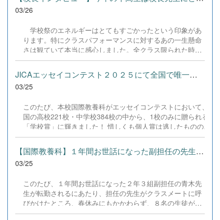
占しましたが、その姿に刺激を受けた1年生からは「来年
03/26
は必ず優勝したい！」と力強い声が上がっています。 単な
るイベントに留まらず、次なる学習への大きな原動力とな
学校祭のエネルギーはとてもすごかったという印象があ
った本取組。今後も、生徒が自らの成長を実感し、挑戦し
ります。特にクラスパフォーマンスに対するあの一生懸命
続けられる場を大切に創出していきます。 &nbsp; 。
さは観ていて本当に感心しました。全クラス限られた時間
※『ちゃんと』様に転載許可を頂いております。 &nbsp;
の中で、よくあのようなパフォーマンスを創り上げたもの
だと。素晴らしかったです。学校祭が近づく中でも国際流
JICAエッセイコンテスト２０２５にて全国で唯一の栄誉！「学校賞...
通科の生徒は冷静に検定試験に取り組んでいました。そし
03/25
て学校祭への切り替えも見事でした。 そして男子公式テ
ニス個人戦や演劇部が全国大会出場を決めましたし、多く
このたび、本校国際教養科がエッセイコンテストにおいて、全
の部が全道大会に出場しました。自分の好きなことに取り
国の高校221校・中学校384校の中から、1校のみに贈られる
組む生徒の姿も印象に残っています。 &nbsp; 海外でも生
「学校賞」に輝きました！ 惜しくも個人賞は逃したものの、
徒は成長した一年でした。 そうです。台湾の見学旅行は５
生徒全員が一丸となって挑んだ姿勢、そして本校が展開する質
日間とも天候には恵まれませんでしたが、公式Instagram
の高い国際交流プログラムが、全国的にも評価された結果で
に掲載される生徒たちはとてもいい表情をしていて、逞し
【国際教養科】１年間お世話になった副担任の先生へ花束を！
す。 今年度も、本校では以下のようなダイナミックな活動を
さを感じました。異国の街で仲間を信頼し自主研修を行え
03/25
展開してきました。 ・カナダ語学研修での実践的な語学力向
たことはかけがえのない経験です。教養科のカナダ語学研
上・国際理解の集いでのSDGsプレゼンテーション・JICA研修
修は生徒全員がホームステイ先から学校まで自分の力で通
このたび、１年間お世話になった２年３組副担任の青木先
員とのディープな日本文化交流・台湾の高校とのホームステイ
い続けました。バンクーバーの中心部まで通ったのです。
生が転勤されるにあたり、担任の先生がクラスメートに呼
を含む密度の高い相互交流 私たちはこれからも、北の大地か
英語力だけでなく、海外の生活の中でも自身を大きく成長
びかけたところ、春休みにもかかわらず、８名の生徒が学
ら世界を見据え、真の国際性を備えたグローバルリーダーを育
させてくれました。アメリカへ長期留学している生徒も帰
校に集結！みんなで感謝の気持ちを込めて花束を贈りまし
成し続けます。さらなる進化を遂げる千歳高校国際教養科に、
国が...