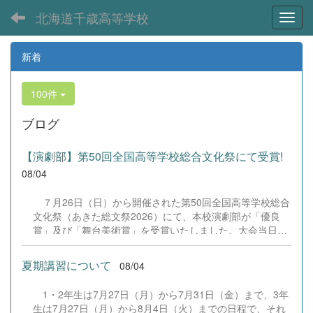
北海道千歳高等学校
Toggl
新着
100件
ブログ
【演劇部】第50回全国高等学校総合文化祭にて受賞!
08/04
７月26日（日）から開催された第50回全国高等学校総合
文化祭（あきた総文祭2026）にて、本校演劇部が「優良
賞」及び「舞台美術賞」を受賞いたしました。大会当日
は、本校の部員たちもこれまで積み重ねてきた練習の成果
を存分に発揮し、堂々と舞台に立ちました。緊張感のある
夏期講習について
08/04
全国の舞台において、一人一人が役割を果たし、心を込め
た演技と表現を披露することができました。 また、今回
1・2年生は7月27日（月）から7月31日（金）まで、3年
の全国大会出場にあたり、多大なるご支援・ご協力をいた
生は7月27日（月）から8月4日（火）までの日程で、それ