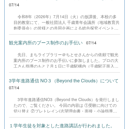
07/14
令和8年（2026年）7月14日（火）の放課後、本校の多
目的教室にて、一般社団法人 千歳青年会議所（地域教育共
創委員会）の皆様との共同企画による総合探究イベント
「自分を知ることから、未来を描く一歩へ〜まだ知らない
自分へ〜」が開催されました。 全学年からの希望者60名が
観光案内所のブース制作のお手伝い
07/14
参加し、地域の大人の方々とともに自身のキャリアや未来
の可能性について深く考える貴重な時間となりました。 ■
先日、まちライブラリー＠ちとせさんからの依頼で観光
第1部：キャリア教育のプロから学ぶ記念講演講師に株式
案内所のブース制作のお手伝いに参加しました。プロの大
会社すみかの代表取締役である月館 海斗 氏をお招きし、
工さん指導のもと７月１日に千歳駅構内（千歳駅正面入口
同名のテーマでご講演いただきました。月館氏の「学びと
付近）にグランドオープンする観光案内所ブース前面の本
社会をつなぐ」という熱い想い、そしてご自身の起業やキ
棚のやすり掛け、ニス塗り等を3年生7名の生徒で行ってき
ャリア形成の歩みに触れ、生徒たちは「進路を選べないの
3学年進路通信 NO３（Beyond the Clouds）について
ました。制作した本棚には生徒それぞれの千歳に対する想
ではなく、まだ（その職業の人に）出会っていないから」
07/14
いなどのメッセージが記入されています。 &nbsp;
ということや、ライフネット生命の創業者の方から引用し
た「人は、人・本・旅からしか学べない」という説明につ
3学年進路通信NO3（Beyond the Clouds）を発行しまし
いて真剣に耳を傾けていました。 ■ 第2部：大人と語るワ
たので、ご覧ください。 今回の内容は ①受験に向けての
ークショップ ＆ 自由対話後半は、千歳青年会議所の皆様
切り替え ②プレトレイン(志望理由書・面接・小論指導）
をはじめ、地元の企業経営者や市議会議員など、地域の第
③一般受験をする生徒へ ④モチベーションの上げ方 ⑤今
一線で活躍する大人の方々が各グループに参加。大人２名
後の進路予定 等についてです。 R08_3学年進路通信
１学年生徒を対象とした進路講話が行われました。
に対して...
No03.pdf