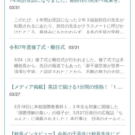
国際流通科 &rarr; りゅうつう 普通科 &rarr; ふつう
見つけた自分の受検番号 上手くなりたい一心で人知れず
03/31
か 普通科だけフルネームで呼ばれることが多いの
練習をしている生徒 大会で決めた得点は自分への贈り物
です2 二つの体育館の呼び方 第1体育館（大きな体育
になった 空港で働くことを夢見て入学 今、仕事でいく
このたび、１年間お世話になった２年３組副担任の先生が
館） &rarr; いったい 第2体育館（少し小さな体育館）
つかの言葉を話している 勤務先は新千歳空港 今はまだ
転勤されるにあたり、担任の先生がクラスメートに呼びか
&rarr; にたい 3 エントランスホールにある購買の呼び方
親友に話すことができる夢はない だからこそ「気になっ
けたところ、春休みにもかかわらず、８名の生徒が学校に
ばいてん ここではお弁当の注文もできます。使い方編 1
たものがあったら常に行動」と決めている 母さんもお爺
集結！みんなで感謝の気持ちを込めて花束を贈りました。
エントランスホールにあるピアノ 空いていればいつでも
ちゃんも千高出身 だから自分もと思い千高に来たわけで
みんな優しい心を持っていて頼もしく感じました。その感
使えますが、授業中や職員会議の時には使用できませ
令和7年度修了式・離任式
03/31
はない 2人とは違う3...
謝の心を忘れずにいてほしいです。新天地でもご活躍を応
ん。 放課後に弾く先輩方が多いです。中にはジャズを弾
援しています！
いてくれる人がいて、先生を癒してくれています。2 職員
3/24（火）修了式と離任式が行われました。修了式では木
室前の自習エリア 予約は入りません。朝7時半ごろから使
幡校長から、先日の報道でもあった「新千歳空港が世界一
用している人もいますよ。放課後も使用できます。時には
清潔な空港」と認定されたことから、不断の努力の大切さ
直接先生に教えてもらう人も！3季節限定 中庭でのラン
について語られました。その後に行われた修了式では退
チタイム 夏を迎える頃になると中庭がランチの場として
職、転出する11名の職員より、生徒への激励、思い出など
【メディア掲載】英語で届ける1分間の情熱！「1 minute English C...
開放されます。...
それぞれの思いが語られました。最後に生徒会執行部の生
03/27
徒より花束が贈られました。11名の皆様の今後のご活躍を
期待いたします。
3月18日に本校国際教養科１，２年生を対象に開催した
「国際理解の集い」の様子が、3月27日発行の広報誌『ち
ゃんと』に掲載されました！ 本行事は、日頃のオールイン
グリッシュ授業や即興ディスカッションで磨いた発信力を
試す、国際教養科の集大成です。今年は2年生が上位を独
【校長インタビュー】今年の千高生は校長先生にどのように映りま...