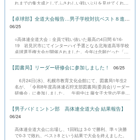
れまでの集大成としてふさわしい戦いぶりを見せてくれま
した。 新チームは選手１７名、マネジャー３名でのスター
トとなります。先輩方の無念を晴らせるよう、頑張りま
【卓球部】全道大会報告…男子学校対抗ベスト８進出！
す。
06/25
○高体連全道大会：全員で戦い抜いた最高の4日間 6/16-
19 岩見沢市にてインターハイ予選となる北海道高等学校
卓球選手権大会が開催されました。今年は念願だった「男
女そろっての学校対抗」で、最高の舞台へ挑んできまし
た！ ☆学校対抗（団体戦） 男子：全道ベスト8！1・2回戦
【図書局】リーダー研修会に参加しました！
06/25
をしっかりと勝ち切り、準々決勝では第4シードの札幌龍
谷高校に果敢に挑戦。堂々の全道ベスト8入りを果たしま
6月24日(水)、札幌市教育文化会館にて、図書局1年生2
した！ 女子：全道ベスト16！1回戦は警戒していた静内高
名が、「令和8年度高体連石狩支部図書局(委員会)リーダー
校にしっかりと勝利！2回戦ではオホーツク支部1位・北見
研修会」に参加しました。 午前中は 藤女子大学の平井准
北斗高校と大接戦を繰り広げ、惜しくも一歩及びませんで
教授から、Web APIなどの図書館情報学について学びまし
したが、最後まで素晴らしい粘りを見せてくれました。 ☆
た。 午後は まちライブラリー@ちとせ 若女将の依岡(よ
個人戦シングルス 男子： 吉田（3回戦進出・ベスト32！）
【男子バドミントン部 高体連全道大会 結果報告】
りおか)さんから、全国1,300ヶ所ある「まちライブラリ
女子： 富士本（1回戦敗退・大舞台で堂々と健闘！） 目標
06/24
ー」という本をきっかけとした人と人との繋がりの場につ
に掲げていた「男女ともに全道ベスト8以上、ベスト4へ」
いて紹介を受けました。そして、「自己表現をする本箱」
には届きませんでしたが、選手、ベンチメンバー、応援席
高体連全道大会に出場し、1回戦は 3-0 で勝利、準々決勝
を各校作成し、本や自分の好きなことを紹介するなど相互
のすべてが一つになり、全員で戦い抜いた最高の4日間で
で0-3 で敗れ、ベスト8 という結果で大会を終えました。
交流をして盛り上がりました。
した。 平日の開催にもかかわらず、会場へ駆けつけ、割れ