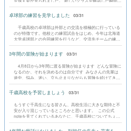
を探す姿が見られました。 新しいクラスを確認した瞬間、
ないものも多く、買い物を楽しむことができると思いま
戸惑いの表情を浮かべる生徒もいれば、友人と顔を見合わ
す。 また、この時期になって一番驚いたことは、日本か
せて笑顔を見せる生徒の姿もありました。 それぞれの思い
卓球部の練習を見学しました
03/31
ら持ってきた食...
が交錯する中で、新たな一年への期待も感じられる時間と
なりました。 新しい環境の中での出会いや経験が、生徒一
千歳高校の卓球部は外部との交流を積極的に行っている
人ひとりの成長につながっていくことを願っています。
のが特徴です。他校との練習試合をはじめ、今年は北海道
大学卓球部との合同練習を行うなど、交流先チームの練習
法にも触れることができ、卓球の視野を常に拡げていま
す。 千歳高校卓球部は昨今男女とも全道大会に連続出場
3年間の冒険が始まります
03/31
しております。新人全道大会女子団体では大変悔しい敗戦
を経験しました。 本校卓球部は常に集中力を保ちなが
4月8日から3年間に渡る冒険が始まります どんな冒険に
ら、内容の濃い練習に日頃から取り組んでいます。 練習
なるのか、それを決めるのは自分です みなさんの先輩は
を見学させていただいた日も男女が対戦するなど、練習パ
途中、悩み、迷い、立ち止まりながらも冒険を続けてきま
ートナーを入れ替えながら様々なタイプの対戦相手に対応
した 悔しくて何度も泣いた チームメイトも泣いてい
できるよう工夫されていました。昨年の悔しさを糧に選手
た でもやり切った3年間は最高の時間だった 今、北米大
の皆さんがそれぞれに飛躍できる一年になるよう期待しま
千歳高校を予習しましょう
03/31
陸で英語を学び、国際感覚を養っている 異なる文化や言
す！
語の中で、いくつもの壁を乗り越え、成長を続けてい
もうすぐ千高生になる皆さん、高校生活に大きな期待と不
る 自分の専門競技の部活がなくても、一人で練習を続
安が入り混じっているところかと思います。 この公式
け、3年生の夏にインターハイ優勝に輝いた 学校の先生に
noteを見てくれているあなたに、千歳高校についてちょっ
なりたくて、高校生でありながら大学で教育学を学んだ新
と早めのレクチャーをさせていただきますね。呼び方編 1
3年生 今年も教育大へ通う 行動が夢の力に 志望校に
千高生の各学科の呼び方 国際教養科 &rarr; きょうよう
合格するために誰よりも早く教室のドアを開ける 画面で
1年間お世話になりました。副担任の先生へ花束を。