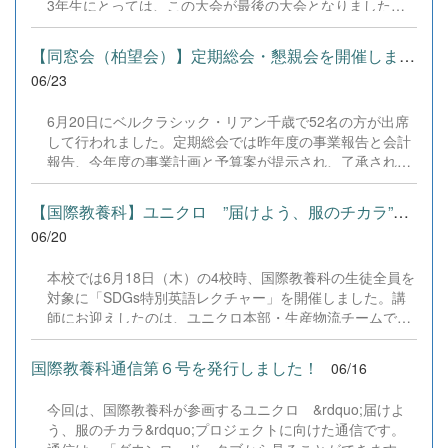
3年生にとっては、この大会が最後の大会となりました。
んばかりの拍手と熱い声援を送ってくださった保護者・関
入学してからの3年間、嬉しいことばかりではなく、苦し
係者の皆さま、本当にありがとうございました！ この大会
いことや悔しいこともたくさんありました。それでも仲間
【同窓会（柏望会）】定期総会・懇親会を開催しました。
を...
と支え合いながら努力を続け、ここまで歩んでくることが
06/23
できました。 全道大会という舞台で戦えたこと、仲間と過
ごした時間、応援してくださる方々の存在は、私たちにと
6月20日にベルクラシック・リアン千歳で52名の方が出席
ってかけがえのない宝物です。 これまで支えてくださった
して行われました。定期総会では昨年度の事業報告と会計
先生方、保護者の皆様、応援してくださった全ての方々、
報告、今年度の事業計画と予算案が提示され、了承されま
本当にありがとうございました。 3年生はここで引退とな
した。 懇親会では千歳市民ミュージカルの方に今年度の公
りますが、私たちが築いてきた想いと伝統を後輩たちに託
演案内と「実演」をしていただきました。日程は10月3日
します。新チームのさらなる活躍を期待するとともに、こ
【国際教養科】ユニクロ ”届けよう、服のチカラ”プロジェクト始...
（土）18時～と4日（日）14時～です。 最後はソプラノ歌
れからも変わらぬ応援をよろしくお願いします。 3年間、
06/20
手としてご活躍の桑島昌子さんの「ご指導」の元、校歌斉
本当にありがとうございました。 #高体連 #全道大会 #ベ
唱で幕を閉じました。例年のことながら、大盛況に終了
スト8 #感謝 #引退 #新チーム #バトンタッチ #応援ありが
本校では6月18日（木）の4校時、国際教養科の生徒全員を
し、感謝いたします。 なお、茎津俊爾全日制振興会会長よ
とうございました #高校生活 #仲間に感謝 #3年間ありがと
対象に「SDGs特別英語レクチャー」を開催しました。講
り、令和10年11月11日（土）にANAクラウンプラザにて開
う
師にお迎えしたのは、ユニクロ本部・生産物流チームで活
校80周年祝賀会を開催することが発表されました。詳細は
躍されているベトナム出身のMy Ha（ミーハ）さんです。
追って連絡いたしますので、お待ちください。
全国約1000校で実施されているこのプロジェクトですが、
国際教養科通信第６号を発行しました！
06/16
今回は数少ない「英語での講演」として、レクチャーから
ディスカッションにいたるまで、すべて英語で行われまし
今回は、国際教養科が参画するユニクロ &rdquo;届けよ
た。 「もし自分が今すぐ国を逃れるなら、1つのリュック
う、服のチカラ&rdquo;プロジェクトに向けた通信です。
に何を詰めるか」というワークショップでは、水やスマー