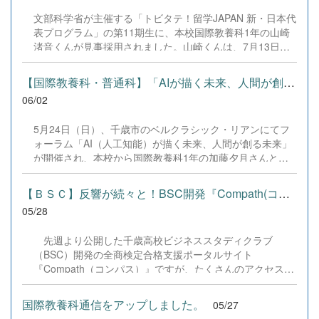
を送ってくださった保護者のみなさま、卒業生のみなさ
文部科学省が主催する「トビタテ！留学JAPAN 新・日本代
ん、本当にありがとうございました！次なる舞台は6月16
表プログラム」の第11期生に、本校国際教養科1年の山崎
日〜19日、岩見沢市で行われる全道大会。札幌支部の代表
渚音くんが見事採用されました。山崎くんは、7月13日か
として、一つでも多く勝利を重ねられるよう、さらに強く
ら8月15日までの約1ヶ月間、ニュージーランドのティマル
なって挑みます！ ＜結果＞男子学校対抗 第５位（ベスト
市へ渡航します。全国から優秀な学生が集う極めて高い倍
【国際教養科・普通科】「AIが描く未来、人間が創る未来」フォー...
８） 2回戦 ...
率の中、自身の熱い想いを込めた自主企画が評価されての
06/02
選出です。 中学時代から地域の国際交流活動に携わってき
た山崎くんは、近年減少傾向にある恵庭市と姉妹都市であ
5月24日（日）、千歳市のベルクラシック・リアンにてフ
るティマル市との交流を再活性化させたいと一念発起。現
ォーラム「AI（人工知能）が描く未来、人間が創る未来」
地のオピヒ高校で日本文化を紹介するだけでなく、得意の
が開催され、本校から国際教養科1年の加藤夕月さんと普
プログラミングを活かした「esports大会」を自ら企画・開
通科の佐々木諒大くんが参加しました。第一線で活躍する
催し、帰国後には両都市をオンラインで繋ぐ大規模な対戦
専門家の講演に続き、両名はパネルディスカッションに登
イベントの実施を目指します。 日本のアンバサダーとして
【ＢＳＣ】反響が続々と！BSC開発『Compath(コンパス)』
壇し、一般の参加者や専門家を前に高校生としての意見を
世界へ羽ばたく生徒の誕生を、教員として大変誇らしく思
05/28
堂々と発信しました。 日常的にAIを活用している加藤さん
います。激変する国際情勢や円安という逆境の中でも、志
は、ディスカッションの中で「AIの多用による対話の減少
を高く持ち、自ら行動を起こす姿勢こそがこれからの社会
先週より公開した千歳高校ビジネススタディクラブ
への懸念」や「AI音声への違和感」など、技術との適切な
に求められる力です。山崎くんの挑戦が、校内の多くの仲
（BSC）開発の全商検定合格支援ポータルサイト
距離感について自身の見解を提示。フォーラムを通じて、
間たちに勇気と刺激を与えてくれることを確信していま
『Compath（コンパス）』ですが、たくさんのアクセスが
最初の「ひらめき」と最終的な「決定」という、人間にし
す。
ありありがとうございます。また、二次元バーコード送付
かできない役割や人間らしい感性の重要性を深く学んだ様
先の学校様より少しずつアンケートが届いており、部員の
子でした。 入学直後の1年生が学外の先進的な学びの場へ
国際教養科通信をアップしました。
05/27
励みになっております。本当にありがとうございます。
自ら飛び込み、社会課題に対して主体的に思考を深める姿