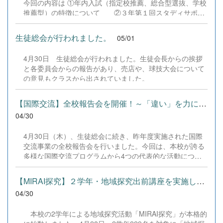
今回の内容は ①年内入試（指定校推薦、総合型選抜、学校
高校生のレベルを体感し、非常によい経験を積むことがで
推薦型）の特徴について ②３年第１回スタディサポー
きました。個人戦ダブルスでは女子エースペアがベスト8
トの結果について です。 指定校推薦・公募推薦の違
入りし、男子もエースペアがベスト16入りすることができ
い、総合型選抜のメリット･デメリット等が書かれていま
生徒総会が行われました。
05/01
ました。...
すのでご覧ください。 なお、ご覧になるにはパスワード
が必要です。パスワードは安心安全メールでご確認くださ
4月30日 生徒総会が行われました。生徒会長からの挨拶
い。 3学年進路通信No02.pdf
と各委員会からの報告があり、売店や、球技大会について
の意見もクラスから出されていました。
【国際交流】全校報告会を開催！～「違い」を力に変え、世界へ踏...
04/30
4月30日（木）、生徒総会に続き、昨年度実施された国際
交流事業の全校報告会を行いました。今回は、本校が誇る
多様な国際交流プログラムから4つの代表的な活動につい
て、参加生徒たちが全校生徒に向けてその成果を共有しま
した。 発表されたのは、姉妹校である韓国空港高校とのオ
【MIRAI探究】２学年・地域探究出前講座を実施しました
ンライン交流、台湾の鳳高級中学との絆を深めた交流事
04/30
業、「アジア高校生架け橋プロジェクト」への参加報告、
そして現在アラスカ州ダイモンド高校から来日している留
本校の2学年による地域探究活動「MIRAI探究」が本格的
学生、ジャズミンさんによる活動報告です。 どの発表も、