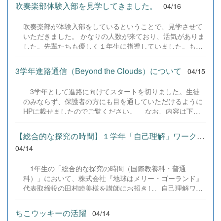
なさん。ぜひ行ってみてください。きっと楽しいよ &nbsp;
吹奏楽部体験入部を見学してきました。
04/16
吹奏楽部が体験入部をしているということで、見学させて
いただきました。 かなりの人数が来ており、活気がありま
した。先輩たちも優しく１年生に指導していました。もう
少し人数が欲しいということでしたので、１年生のみなさ
ん体験入部に行ってみてくださいね。
3学年進路通信（Beyond the Clouds）について
04/15
3学年として進路に向けてスタートを切りました。生徒
のみならず、保護者の方にも目を通していただけるように
HPに載せましたのでご覧ください。 なお、内容は下記
の通りとなっています。 R08_3学年進路通信No01.pdf
［主な内容］①進路についての考え方 ②山崎直子さんの母
【総合的な探究の時間】１学年「自己理解」ワークショップ実施
校東大での講演より ③４，５月の進路の予定 ④模擬試
04/14
験・進学講習の意義 ⑤本校の３年間の進路決定状況
⑥2027年度入試年間スケジュール
1年生の「総合的な探究の時間（国際教養科・普通
科）」において、株式会社『地球はメリー・ゴーランド』
代表取締役の田村睦美様を講師にお招きし、自己理解ワー
クショップを開催しました。 本行事は、1年生の「学年
開き」の一環として企画されたものです。入学後間もない
ちこウッキーの活躍
04/14
この時期に、ワークショップを通じて生徒同士の相互理解