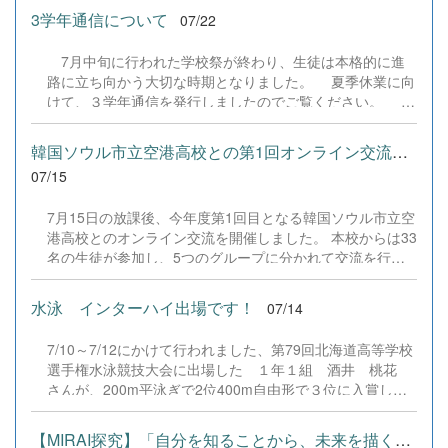
外部アドバイザーの皆さまに心より感謝申し上げますとと
アラスカへの長期留学をスタートさせる谷部さん、そして
か」を前向きに議論して表現を研ぎ澄ませ、全員が端末か
3学年通信について
07/22
もに、...
8月にアラスカへ帰国するジャズミンさんが学校生活の様
ら社会へ作品を提出しました。 また、本校で導入してい
子をお話ししました。また、3人で校内を案内し、バレー
る学習プラットフォーム「Qareer（クアリア）」には生徒
7月中旬に行われた学校祭が終わり、生徒は本格的に進
部や剣道部、全国大会に向けて練習中の演劇部の練習を見
たちの振り返りや感想が記録されており、「言葉一つで伝
路に立ち向かう大切な時期となりました。 夏季休業に向
学しました。
わり方が大きく変わる面白さを知った」「難しそうと思っ
けて、３学年通信を発行しましたのでご覧ください。 今
ていたが、自分の考えを形にして社会に届ける達成感があ
回の内容は ①学校祭からの切り替え ②中間考査結果
った」「友達からの助言を通して、自分にはない視点から
について ③進路実現に向けて ④学校祭の記録 等の内
韓国ソウル市立空港高校との第1回オンライン交流を実施しました
言葉を磨く大切さに気づけた」といった声が集まるなど、
容になっています。 一読されお子様へ、叱咤激励してい
07/15
自分の...
ただけると幸いです。 なお、閲覧にはパスワードが必要
です。パスワードは安心安全メールでご連絡していますの
7月15日の放課後、今年度第1回目となる韓国ソウル市立空
で、ご確認ください。 3学年通信NO2 .pdf &nbsp;
港高校とのオンライン交流を開催しました。 本校からは33
名の生徒が参加し、5つのグループに分かれて交流を行い
ました。生徒たちは、各自が事前に準備したスライドを使
って自己紹介のプレゼンテーションに挑戦。韓国語や英
水泳 インターハイ出場です！
07/14
語、日本語を織り交ぜながら、終始なごやかで楽しそうな
様子でコミュニケーションを図っていました。 今後は9月
7/10～7/12にかけて行われました、第79回北海道高等学校
と12月にも開催を予定しています。この継続的な交流を通
選手権水泳競技大会に出場した １年１組 酒井 桃花
じて、両校生徒の親睦をさらに深め、異文化理解力を育み
さんが、200m平泳ぎで2位400m自由形で３位に入賞し、
ながら、生徒たちの確かな成長へとつなげてまいります。
見事インターハイに出場します。応援よろしくお願いしま
す。 &nbsp;
【MIRAI探究】「自分を知ることから、未来を描く一歩へ」を実施し...