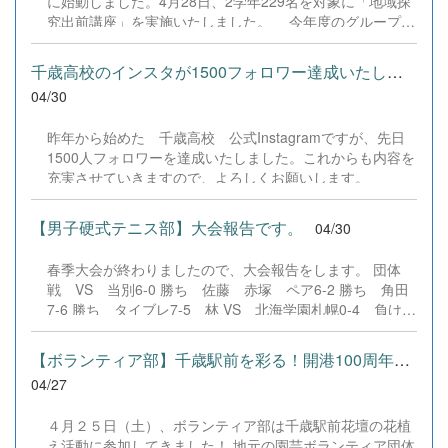
に始動しました。4月28日、2学年229名を対象に「地域探
単なる活動内容の紹介に留まらず、「交流を通じて自分の
究出前講座」を実施いたしました。 今年度のグループ探
価値観がどう変化したか」という深い内面の成長に触れる
究では、本市にとって大きな節目となる「千歳市空港開港
ものでした。特にアジア架け橋プロジェクトに参加した山
100年&times;〇〇」を共通テーマとして掲げています。講
田愛莉さんは、「国際教養科だけでなく、普通科や国際流
千歳高校のインスタが1500フォロワー達成いたしました。
師には、株式会社コエルワの皆様、および千歳市役所の空
通科の生徒も、全員にチャンスがあるのが千歳高校の国際
04/30
港開港100年記念担当の方々をお迎えしました。 講座の
交流です！」と力強く語り、学科の枠を超えて挑戦するこ
前半では、まず探究活動を進める上で不可欠な「問いの立
との素晴らしさを全校生徒に訴えかけました。 全校生徒の
昨年から始めた 千歳高校 公式Instagramですが、先日
て方」や「テーマの設定方法」といった思考プロセスにつ
前という緊張の舞台でしたが、堂々と顔を上げて語る姿
1500人フォロワーを達成いたしました。これからも内容を
いて学びを深めました。続いて、新千歳空港が歩んできた
や、そのプレゼン技術は非常に見事でした。「違いは『間
充実させていきますので、よろしくお願いします。
100年の歴史をまとめたダイジェスト映像を視聴。映像を
違い』ではない」という、交流から得た本質的な気づき
もとにした「空港開港100周年クイズ」も行われ、生徒た
は、聴いて...
ちは楽しみながら歴史への理解を深めるとともに、現在の
【男子硬式テニス部】大会報告です。
04/30
姿と比較することで地元の魅力を再発見する貴重な機会と
なりました。 後半のセッションでは、千歳市役所の担当
春季大会が終わりましたので、大会報告をします。 団体
の方より、千歳市のこれまでの歩みや、100周年を機に展
戦 VS 当別6-0 勝ち 佐藤 赤塚 ペア6-2 勝ち 角田
開される今後の施策について具体的なヒントを提示してい
7-6 勝ち タイブレ7-5 林 VS 北海学園札幌0-4 負け
ただきました。生徒たちは、行政が描く未来のビジョンに
打ち切り 佐藤 赤塚 ペア1-6 負け 角田1-6 負け 林
直接触れながら、自らの興味関心と地域の歴史、そして今
個人シングルス6-0 負け 角田 VS月寒不戦勝 林 VS
【ボランティア部】千歳駅前を彩る！開港100周年記念の花植えボラ...
年度の記...
第一6-2 負け 林 VS 啓成6-4 負け 柏葉 VS 石狩翔陽 個
04/27
人ダブルス6-3 勝ち 角田 林組 VS 北広島6-1 負
け 赤塚 佐藤 VS平岸6-1 負け 角田 林 VS手稲 次
４月２５日（土）、ボランティア部は千歳駅前花壇の花植
の高体連支部大会に向けてがんばります！ 応援よろしく
え活動に参加してきました！ 地元の園芸ボランティア団体