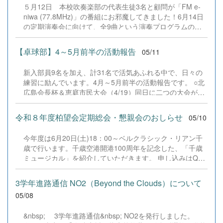
５月12日 本校吹奏楽部の代表生徒3名と顧問が「FM e-
題まで、多岐にわたる社会課題への改善策を英語で力強く
niwa (77.8MHz)」の番組にお邪魔してきました！6月14日
提言しました。 午前中の予選を経て、生徒全員の投票で選
の定期演奏会に向けて、全9曲という演奏プログラムの聞
ばれた各学年3名の代表者が、午後の全体会でステージに
きどころや、初披露となる楽曲への意気込み、そして日々
登壇。ALTの先生からの英語による鋭い質疑応答にも、臆
の練習の様子をラジオの電波に乗せてお届けしました。管
することなく堂々と対応する姿は、まさに国際教養科生の
【卓球部】4～5月前半の活動報告
05/11
楽器ならではの肺活量を鍛える筋トレのお話など、普段は
誇りを感じさせる立派なものでした。 厳正な審査の結果、
なかなか見えない裏話も飛び出し、とても充実した時間と
2年生は林とわこさん、3年生は工藤真緒さんが最優秀賞に
新入部員9名を加え、計31名で活気あふれる中で、日々の
なりました。初めてのスタジオ収録ということで最初は少
輝きました。二人は内容の充実度はもちろん、質疑応答で
練習に励んでいます。4月～5月前半の活動報告です。 ○北
し緊張した面持ちの生徒たちでしたが、パーソナリティの
の柔軟なやり取りが高く評価されました。 先輩たちの背中
広島会長杯＆恵庭市民大会（4/19）同日に二つの大会が行
方の温かい進行のおかげで、写真の通りすっかりリラック
を1年生はしっかりと見てくれていたと思います。来年は
われ、北広島会長杯には男子8名、女子6名が参加し、恵庭
ス。終始笑顔があふれる、楽しいトークとなりました。定
あなたたちの番です。この日の学びを糧に、社会を良くす
市民大会には男子7名が参加しました。北広島会長杯は、
期演奏会本番まであと1ヶ月。ご来場いただく皆様に最高
令和８年度柏望会定期総会・懇親会のおしらせ
05/10
る意識と英語...
特に一般男子のレベルが高く、高校生にとっては非常に貴
の音楽をお届けできるよう、部員５５名一丸となって最終
重な経験を積むことができました。また、女子は参加人数
調整に励んでいます。日時：6月14日 開演 １４:００ 場
今年度は6月20日(土)18：00～ベルクラシック・リアン千
が少なく予選リーグ方式だったため、たくさんの試合を経
所：北ガス文化ホール入場料：500円（チケットは千歳高
歳で行います。千歳空港開港100周年を記念した、「千歳
験することができ、上位入賞も果たしました。一方の恵庭
校石原までお問い合わせください）会場で皆様と音楽の素
ミュージカル」を紹介していただきます。 申し込みはQR
市民大会は、ダブルスとシングルスの2種目が行われ、ま
晴らしい時間を共有できることを、部員一同心待ちにして
コード、電話、メール、Faxで6月11日(木)まで受け付けて
たシングルスは予選リーグ方式だったため、こちらもたく
います！#千歳高校 #千歳高校吹奏楽部 #吹奏楽 #定期演奏
います。お誘い合わせの上、お越しください。 26同窓会ポ
さん試合経験を積むことができました。＜結果＞◉北広島
3学年進路通信 NO2（Beyond the Clouds）について
会 #えにわFM #FMe_niwa #ラジオ出演 #青春 #北海道 #千
スター.pdf
会長杯・女子シングルス準優勝 佐藤ひより第３位 富士
05/08
歳市 &nbsp...
本璃呼◉恵庭市民大会・男子シングルス第３位 菊地壮太 ○
札幌地区春季大会個人戦（4/25-26個人戦、5/9-10団体戦）
&nbsp; 3学年進路通信&nbsp; NO2を発行しました。
新入生を加えて初めての公式戦。出場した4人の1年生は、