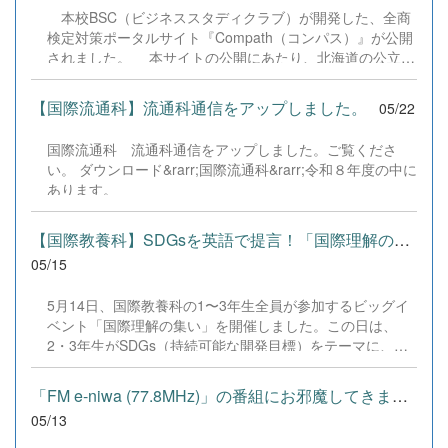
ーションセッションでは、両校7グループずつが英語で発
本校BSC（ビジネススタディクラブ）が開発した、全商
表を行いました。台湾側からは地域の文化遺産や、かつて
検定対策ポータルサイト『Compath（コンパス）』が公開
の製糖工場など日本にゆかりのある名所の紹介があり、本
されました。 本サイトの公開にあたり、北海道の公立高
校生徒は熱心に聞き入っていました。千歳高校からは、日
校をはじめ、本州以南の商業高校など、全国750校以上の
本のアニメや四季折々のイベントなど、日本の魅力を伝え
学校へ郵送にて案内ポスターが配布されました。 このポ
る7つのテーマを披露。リハーサルでは不安げだった生徒
【国際流通科】流通科通信をアップしました。
05/22
ータルサイトからは、全商検定の9つの試験対策に活用で
たちも、本番ではしっかりと準備の成果を発揮し、美しい
きるWebアプリ（HTML）が利用可能です。部員たちがこ
発音で堂々と想いを届けることができました。 その後、
国際流通科 流通科通信をアップしました。ご覧くださ
れまでに開発したアプリは計180本というボリュームを誇
Zoomのブレークアウトルーム機能を用いた小グループ交
い。 ダウンロード&rarr;国際流通科&rarr;令和８年度の中に
ります。今回、これらを広く一般に公開し、利用者の皆様
流へ。音声トラブルを乗り越え、好きな漫画や歌手の話題
あります。
からアンケートを回収・集計することで、アプリのさらな
で盛り上がる生徒たちの顔には、自然と笑顔がこぼれてい
る改善や、より実用的な機能の追加へと繋げていく予定で
ました。最後には画面越しにスクリーンショットで記念撮
す。 集まったアンケートをもとに「今、本当に必要とさ
【国際教養科】SDGsを英語で提言！「国際理解の集い」を開催
影を行い、...
れている検定対策はどのようなものか」を分析し、特にニ
05/15
ーズの高い分野や課題が見つかったアプリを中心に、コン
テンツの内容をより濃密に、実戦的にアップグレードする
5月14日、国際教養科の1〜3年生全員が参加するビッグイ
ための指標として活用します。 また、本サイトのアプリ
ベント「国際理解の集い」を開催しました。この日は、
は「オープンソース」として公開しているため、本校の生
2・3年生がSDGs（持続可能な開発目標）をテーマに、お
徒はもちろん、他校の生徒とのコラボレーション（共同開
よそ2ヶ月半かけて準備してきた英語プレゼンテーション
発）も可能です。「コードを書き換えてより使いやすくし
の集大成を披露する日です。 生徒たちはSDGsの17の目標
「FM e-niwa (77.8MHz)」の番組にお邪魔してきました！
た」「...
から自らテーマを設定。「自分が社会を変える担い手であ
05/13
る」という強い当事者意識を持ち、海洋プラスチックごみ
や食料廃棄といった環境問題から、人身売買などの人権問