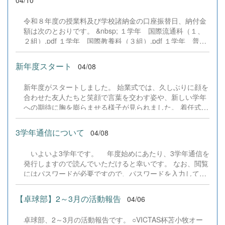
04/10
親身に教える3年生の姿はとても逞しく、頼もしく感じら
れました。新入生の皆さんも、2年後には今の先輩たちの
令和８年度の授業料及び学校諸納金の口座振替日、納付金
ような立派な姿で、後輩を導いてくれることを期待してい
額は次のとおりです。 &nbsp; １学年 国際流通科（１、
ます。
２組）.pdf １学年 国際教養科（３組）.pdf １学年 普通
科（４～８組）.pdf &nbsp; ２学年 国際流通科（１、２
組）.pdf ２学年 国際教養科（３組）.pdf ２学年 普通科
新年度スタート
04/08
（４～８組）.pdf &nbsp; ３学年 国際流通科（１、２
組）.pdf ３学年 国際教養科（３組）.pdf ３学年 普通科
新年度がスタートしました。 始業式では、久しぶりに顔を
（４～８組）.pdf
合わせた友人たちと笑顔で言葉を交わす姿や、新しい学年
への期待に胸を膨らませる様子が見られました。 着任式で
は、新たに本校に加わった先生方をお迎えし、少し緊張し
た空気の中にも、これから始まる一年への前向きな気持ち
3学年通信について
04/08
が感じられました。 校内にはどこかそわそわとした春らし
い空気が広がっています。 それぞれにとって実りある一年
いよいよ3学年です。 年度始めにあたり、3学年通信を
になりますように。
発行しますので読んでいただけると幸いです。 なお、閲覧
にはパスワードが必要ですので、パスワードを入力してご
覧ください。 パスワードは安心安全メールで周知していま
す。 ３学年通信NO1（20260408）.pdf
【卓球部】2～3月の活動報告
04/06
卓球部、2～3月の活動報告です。 ○VICTAS杯苫小牧オー