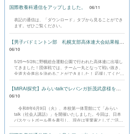
「赤」、そして「白」へと変更しています！なお、プログ
戦ってきます。 支えてくださる保護者の皆様、先生方、
ラムを改変した各バージョンは、本校Webページのダウン
国際教養科通信をアップしました。
06/11
OB・OGの皆様、そして応援してくださるすべての方々へ
ロードページよりいつでもダウンロードが可能です。 今
の感謝の気持ちを胸に、一戦一戦全力で挑みます。 応援よ
回の主な更新内容は以下の通りです。 【更新内容（プログ
表記の通信は、「ダウンロード」タブから見ることができ
ろしくお願いいたします！ 「感謝を力に、全力プレー
ラム更新）】 ビジネス計算関連：見取り算（大）、減価償
ます。ぜひご覧ください。
で！」 #千歳高校 #千歳高校バドミントン部 #高体連 #全道
却計算（定率法）簿記関連：財務〇✕問題、高速3択クイ
大会 #バドミントン #旭川 #感謝 #挑戦 #チーム千歳 #全力
ズ、実践計算演習、会計財務諸表、3級仕訳分類クイズビ
プレー
【男子バドミントン部 札幌支部高体連大会結果報告】
ジネス文書関連：そうめん打英語関連：全商英語1級対
策、全商英検1級対策リーディング、2級対策、対話文の応
06/10
答、LISTENING、3...
5/25〜5/28に野幌総合運動公園で行われた高体連に出場し
てきました！団体戦では、チーム一丸となって戦い抜き、
全道大会進出を決めることができました！ 応援してくださ
った皆さま、本当にありがとうございました！一人ひとり
が最後まで諦めずにプレーし、この結果につなげることが
【MIRAI探究】みらいtalkでレバンガ折茂武彦様を招聘
できました。 次は全道大会に向けて、さらにレベルアッ
06/10
プできるよう頑張ります！全道大会は、6/16〜6/19に
「リクルートスタッフィング リック＆スー旭川体育館」に
令和8年6月9日（火）、本校第一体育館にて「みらい
て行われます！引き続き応援よろしくお願いします！
talk（社会人講話）」を開催いたしました。今回は、日本
バスケットボール界を牽引し、現在は実業家としてご活躍
されている株式会社レバンガ北海道 代表取締役社長の折茂
武彦 様をお招きし、「北海道と未来のために ～選手とし