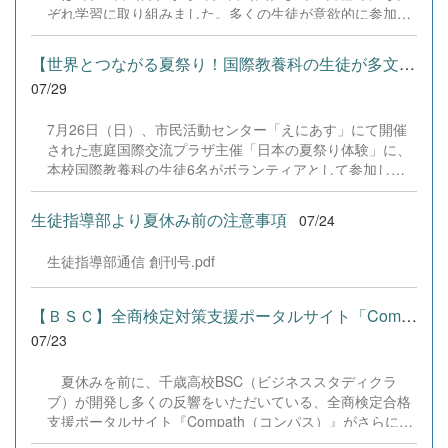
だきました企業の皆様、ならびに心温まるご寄付や温かい
ぞれ学習に取り組みました。多くの生徒が意欲的に参加
ご声援を寄せてくださった地域の皆様方に、心より感謝申
し、これまでの学習内容の復習や発展的な内容、受験に向
し上げます。皆様からの温かいご支援が部員たちの大きな
けた学習などに真剣に取り組む姿が見られました。夏期講
励みとなり、全国の舞台で最高のパフォーマンスと演技を
【世界とつながる夏祭り！国際教養科の生徒が多文化共生ボランテ...
習で身に付けた学習習慣や知識を、今後の学校生活や学習
届けることができました。今回の経験を糧に、さらに表現
07/29
に生かし、一人一人がさらなる成長につなげてくれること
力に磨きをかけ、今後も活動してまいります。引き続き、
を期待しています。 &nbsp;
本校演劇部への変わらぬご声援をよろしくお願いいたしま
7月26日（日）、市民活動センター「えにあす」にて開催
す。 &nbsp;
された恵庭国際交流プラザ主催「日本の夏祭り体験」に、
本校国際教養科の生徒6名がボランティアとして参加しま
した！ 会場にはウクライナ、ネパール、アフガニスタンな
ど多国籍な参加者が集まり、ヨーヨー釣りや綿あめ、盆踊
生徒指導部より夏休み前の注意事項
07/24
りなどを満喫。浴衣姿でイベントを彩った1年生や、経験
を生かして頼もしく場を仕切る3年生など、生徒たちは言
生徒指導部通信 創刊号.pdf
葉や国境を超えて笑顔で交流を深めました。 主催者の方か
らは、「国籍や年齢を問わず笑顔で寄り添い、自分で考え
て動く姿が素晴らしい。異文化理解のマインドが自然と身
【ＢＳＣ】全商検定対策支援ポータルサイト「Compath（コンパス）...
についている」と、賞賛の声をいただきました！ 教室の中
07/23
だけでなく、地域や世界という広いフィールドで本領を発
揮する教養科生たち。多文化共生社会を引っ張る頼もしい
夏休みを前に、千歳高校BSC（ビジネススタディクラ
姿に、誇らしさでいっぱいです。 教養科生、どんどん外へ
ブ）が開発し多くの反響をいただいている、全商検定合格
飛び出そう！ その温かい心と行動力を磨き、世界を笑顔に
支援ポータルサイト『Compath（コンパス）』がさらにバ
する魅力的な人材へ成長していく皆さんを応援していま
ージョンアップいたしました。 今回もユーザーの皆様か