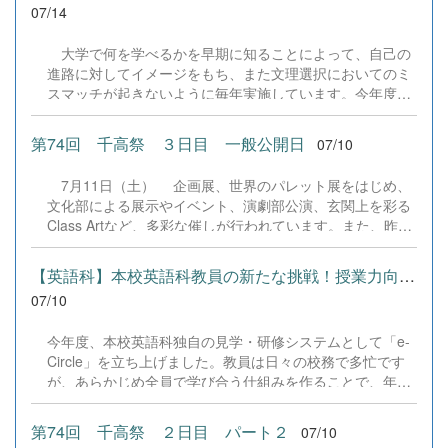
07/14
大学で何を学べるかを早期に知ることによって、自己の
進路に対してイメージをもち、また文理選択においてのミ
スマッチが起きないように毎年実施しています。今年度、
弘前大学から白石壮一郎様と公立千歳科学技術大学から坂
井賢一様を講師としてお招きし、有意義なお話しをしてい
第74回 千高祭 ３日目 一般公開日
07/10
ただきました。 &nbsp; &nbsp; &nbsp;
7月11日（土） 企画展、世界のパレット展をはじめ、
文化部による展示やイベント、演劇部公演、玄関上を彩る
Class Artなど、多彩な催しが行われています。また、昨日
に引き続き、PTAの皆様のご協力による販売やキッチンカ
ーも出店し、会場は笑顔と活気にあふれています。この学
【英語科】本校英語科教員の新たな挑戦！授業力向上を目指す「e-C...
校祭が盛大に開催できているのは、生徒たちの主体的な活
07/10
動はもちろんのこと、PTAの皆様をはじめ、地域の皆様の
温かいご支援とご協力のおかげです。心から感謝いたしま
今年度、本校英語科独自の見学・研修システムとして「e-
す。会場全体が大いに盛り上がり、多くの笑顔があふれ
Circle」を立ち上げました。教員は日々の校務で多忙です
る、思い出に残る一日となっています。 &nbsp; &nbsp;
が、あらかじめ全員で学び合う仕組みを作ることで、年4
&nbsp; &nbsp; &nbsp; &nbsp;&nbsp; &nbsp;
回の公開授業と深いディスカッションを通じた指導技術の
向上を目指しています。 6月27日の第1回（大西教諭・1年
第74回 千高祭 ２日目 パート２
07/10
論理表現）では「4技能をバランスよく組み込む方法」を