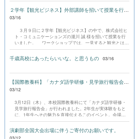
ガニスタン出身、ヌリ・ハミダさんが登壇しました。第一
する方や、業種を決め、受験先を絞っていく過程で大切な
部では、千歳市交流推進課より市内の外国人住民が増加し
ことを教えてくれました。在校生も先輩の話に耳を傾けな
２学年【観光ビジネス】外部講師を招いて授業を行いました。
ている現状が報告されました。続く第二部では、久健興業
がら、メモをしていました。
03/16
株式会社の山口健氏が登壇。「外国人としてではなく、ま
ず一人の人間として尊重し向き合うこと」という経営者視
３月９日に２学年【観光ビジネス】の中で、株式会社ヒ
点での信念や、地域の祭りを通じて住民と触れ合う機会を
ト・コミュニケーションズの瀧川 誠 様を招いて授業を行
創出する大切さを語られました。第三部に登壇したヌリさ
いました。 ワークショップでは、一見すると観光とは無
んは、中1の冬に来日した当時の苦労を振り返りました。
縁に思える職業が、実は裏側で密接に繋がっているという
日本語が全く分からない状態から、中学校の先生と二人三
新たな発見がありました。生徒たちからは「えっ、これも
脚で猛勉強を重ね、本校の国際教養科へ進学。見事、この
千歳高校にあったらいいな。と思うもの
03/16
関係あるの？」と驚きの声が上がり、自分たちの身近な仕
春から小樽商科大学への進学を決めました。「将来は国連
事が観光を支えている事実に、職業観が大きく広がったよ
でアフガニスタンの平和と女性の権利向上に尽力したい」
うです。瀧川様のプロフェッショナルな視点に裏打ちされ
と語る彼女。高校生活を通じ、自身のアイデンティティを
た予想外の話の内容だったり、軽快な話し方でとても短い
誇りにキャリアを築く視点を養った姿は、参加者に深い感
【国際教養科】「カナダ語学研修・見学旅行報告会」を開催――先輩...
１時間となりました。お忙しい中、ありがとうございまし
銘を与えました。彼女にしか語れない経験は、私たちの意
03/12
た。
識を変え、共生社会をリードする大きな力になるはずで
す。本校はこ...
3月12日（木）、本校国際教養科にて「カナダ語学研修・
見学旅行報告会」が行われました。2年生が実体験をもと
に、1年生へその魅力を直接伝えるこのイベント。会場は
終始、熱気と笑顔に包まれました。 冒頭では、2年生3名が
制作したカナダ研修のダイジェストビデオを上映。懐かし
演劇部全国大会出場に伴うご寄付のお願いです。
む2年生に対し、1年生は目を丸くして歓声を上げ、スクリ
03/12