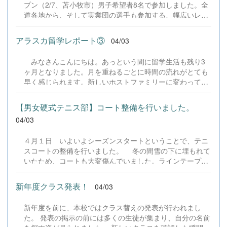
プン（2/7、苫小牧市）男子希望者8名で参加しました。全
道各地から、そして実業団の選手も参加する、幅広いレベ
ルの方々が参加するオープン大会。その中で本校の選手も
それぞれが練習の成果を試すべく、懸命に試合に臨んでい
アラスカ留学レポート③
04/03
ました。上位進出はなりませんでしたが、普段とは違い社
会人や実業団の選手とも試合をすることができ、非常に良
みなさんこんにちは。あっという間に留学生活も残り3
い経験を積むことができました。 &nbsp; ○ジョブキタ杯オ
ヶ月となりました。月を重ねるごとに時間の流れがとても
ープン大会（2/7-8、札幌市）道内の大学生や高校の強豪校
早く感じられます。新しいホストファミリーに変わって2
が集まるハイレベルな大会に、女子チームが推薦をいただ
ヶ月が経ちましたが、前のホストファミリーと過ごしてい
き参加してきました。初日は団体戦とダブルス、2日目は
た時とほとんど変わらず、快適に生活することができてい
シングルスが行われ、なかなか勝つことはできませんでし
【男女硬式テニス部】コート整備を行いました。
ます。 アラスカでは12月から1月の間だけ日中の時間が
たが、ライバルとなる高校相手と接戦を繰り広げるなど、
04/03
とても短くなります。朝9時頃になるまで夜のように暗
選手たちの今後につながる素晴らしい経験を積むことがで
く、日本との違いにとても驚きました。人によっては日光
きました。主催の北海道学生卓球連盟の皆様、また衆議院
４月１日 いよいよシーズンスタートということで、テニ
を浴びる時間が少ないことで気分が落ち込んでしまうこと
選挙の影響に伴い会場を提供していただいた札幌国際大学
スコートの整備を行いました。 冬の間雪の下に埋もれて
もあるそうです。私はそのようなことはありませんでした
の皆様、このような素晴らしい機会をいただき、ありがと
いたため、コートも大変傷んでいました。ラインテープを
が、12月になる前からビタミンDを摂取することをおすす
うございました。今後もよろしくお願いします。 【結果】
貼り替え、ローラーをかけたり、楽しく? 作業を行いま
めしたいです。 実は、新しいホストファミリーに移動す
女子予選Bブロック 0-3 札幌大谷高B 2-3 札幌龍谷高
した。コート整備を終え、久しぶりにボールの感触を味わ
る前にパッキングをしていた際、持ってきた2個のキャリ
新年度クラス発表！
04/03
B 0-3 ...
いました。 &nbsp; &nbsp;
ーケースに荷物が入りきらず、もう1個キャリーケースを
貸してもらうことになりました。アラスカに来てから服や
新年度を前に、本校ではクラス替えの発表が行われまし
物をたくさん購入したため、日本から持ってくる服は最低
た。 発表の掲示の前には多くの生徒が集まり、自分の名前
限の量で十分だと思います。アメリカには日本で売ってい