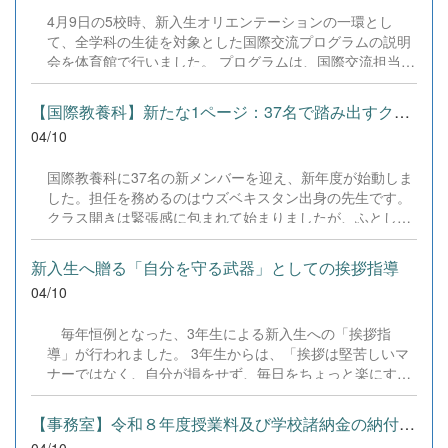
4月9日の5校時、新入生オリエンテーションの一環とし
て、全学科の生徒を対象とした国際交流プログラムの説明
会を体育館で行いました。 プログラムは、国際交流担当教
員による「Hello!」という元気な挨拶からスタート。最初
は控えめだった生徒たちも、2度目の呼びかけには力強い
【国際教養科】新たな1ページ：37名で踏み出すクラス開き
「Hello!」で応えてくれ、会場は一気に活気づきました。
04/10
本校は学科を問わず海外研修などのプログラムが充実して
います。10代の多感な時期に異文化に触れる経験は、その
国際教養科に37名の新メンバーを迎え、新年度が始動しま
後の長い人生の価値観を大きく変える力を持っています。
した。担任を務めるのはウズベキスタン出身の先生です。
少子高齢化が進み、外国の方との共生が当たり前となるこ
クラス開きは緊張感に包まれて始まりましたが、ふとした
れからの社会。多文化を尊重し、どこでも力強く歩んでい
瞬間に笑い声が響き、教養科らしい豊かな表情が見え隠れ
ける人になってほしい――そんな願いを込め、「今しかで
する時間となりました。LHRの英語自己紹介では一気にな
きない経験」の大切さを伝えました。
新入生へ贈る「自分を守る武器」としての挨拶指導
ごやかな雰囲気が広がり、国際色豊かな「教養科らしさ」
04/10
の第一歩を刻みました。 入学式で校長先生が仰った「お互
いを思いやる温かな雰囲気」を大切に、3年間を共にする
毎年恒例となった、3年生による新入生への「挨拶指
仲間として、多様性を認め合い人としても大きく成長して
導」が行われました。 3年生からは、「挨拶は堅苦しいマ
ほしいと願っています。
ナーではなく、自分が損をせず、毎日をちょっと楽にする
ための武器である」という実用的なアドバイスが送られま
した。新入生たちは、どこへ行っても通用する挨拶を日常
【事務室】令和８年度授業料及び学校諸納金の納付について
で自然に実践できるよう、真剣に学んでいました。 後輩へ