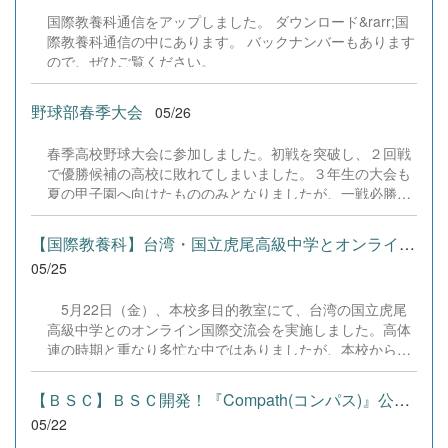
二次元バーコードをベースにポスター作成などを行ってい
に、教員一同大きな頼もしさを感じています。今後も生徒
国際教養科通信をアップしました。 ダウンロード&rarr;国
たため、正式なリンク先のURLを改めて表示します。ま
たちが時代の変化を的確に捉え、人間ならではの強みを磨
際教養科通信の中にあります。 バックナンバーもあります
た、千歳高校の公式Web「ダウンロード」より、サーバア
きながら次代を切り拓いていけるよう、実践的な学びの機
ので、ぜひご覧ください。
ップロードおよびプログラムの改変用のZIPファイルがダウ
会を全力で支援してまいります。
ンロード出来ますので、そちらについてもご利用くださ
い。 全商検定対策ポータルサイト「Compath（コンパ
野球部春季大会
05/26
ス）」 （Webでの利用はこちらから）https://chitose-
highschool-bsc.netlify.app/ 検定対策アプリの学習効果と利
春季高校野球大会に参加しました。初戦を突破し、２回戦
用実態に関するアンケート【生徒用】
で優勝候補の高校に敗れてしまいました。３年生の大会も
https://docs.google.com/forms/d/e/1FAIpQLSd7HagNTV-
夏の甲子園へ向けたもののみとなりましたが、一戦必勝で
74h2qra7g5ufPb3X9viVt2Pq-3bcOrufY9J2lfg/viewform 検
頑張っていきます
定対策アプリの学習効果と利用実態に関するアンケート
【国際教養科】台湾・国立虎尾高級中学とオンライン交流会を開催！
【教員用】
05/25
https://docs.google.com/forms/d/e/1FAIpQLSeRPnWhmZ2-
5Hen_sodPZA_D94by04YNLZbipj8ju0l1ddN...
5月22日（金）、本校多目的教室にて、台湾の国立虎尾
高級中学とのオンライン国際交流会を実施しました。高体
連の時期と重なり多忙な中ではありましたが、本校から27
名、虎尾高級中学から31名の生徒が参加し、モニター越し
に熱い絆を育みました。 交流会は、本校の中川校長によ
【ＢＳＣ】ＢＳＣ開発！『Compath(コンパス)』公開！
る英語のスピーチと１年３組渕上君による中国語と英語を
05/22
交えた挨拶のスピーチで幕を開けました。続くプレゼンテ