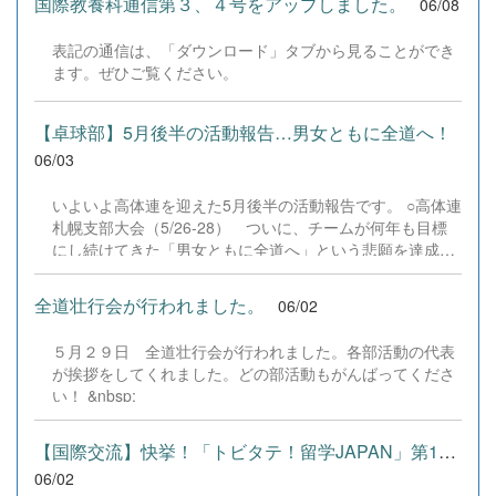
国際教養科通信第３、４号をアップしました。
06/08
て、経営者として～」と題してご講演いただきました。
折茂様からは、プロ選手や経営者としての経験に基づき、
表記の通信は、「ダウンロード」タブから見ることができ
人生を切り拓くための「情熱・覚悟・継続」「準備・意
ます。ぜひご覧ください。
識・習慣」の大切さについて熱いメッセージをいただきま
した。特に、自らの可能性を広げるために「行動・継続・
挑戦し続けること」、そして「最後は気合と根性が必要」
【卓球部】5月後半の活動報告…男女ともに全道へ！
という力強いお言葉が印象的でした。 受講した生徒から
06/03
は、 「悩む時間は無駄。失敗を引きずらずポジティブに切
り替えたい」「挨拶など、当たり前の基準を上げていこう
いよいよ高体連を迎えた5月後半の活動報告です。 ○高体連
と思った」「進路に迷っていたが、1%でも可能性があるな
札幌支部大会（5/26-28） ついに、チームが何年も目標
ら自分のやりたい道へ挑戦する勇気をもらった」 といった
にし続けてきた「男女ともに全道へ」という悲願を達成し
声が寄せられ、部活動や将来の選択に向けた大きな刺激と
ました！ ☆学校対抗（団体戦）男子：3回戦で第7シードの
なったようです。 お忙しい中ご講演いただいた折茂様、
札幌北陵高校に競り勝ち、ベスト8で全道代表権を獲得！
そしてご来場いただきました保護者の皆様に心より厚く御
全道壮行会が行われました。
06/02
女子：第4シードとして堂々のベスト4入り！準決勝では第
礼申...
1シードの札幌大谷高校を相手に、一歩も引かない素晴ら
５月２９日 全道壮行会が行われました。各部活動の代表
しい戦いを見せてくれました。 ☆個人戦シングルス男子：
が挨拶をしてくれました。どの部活動もがんばってくださ
吉田（ベスト16）女子： 富士本（ベスト32・代表決定戦
い！ &nbsp;
を制す）見事、シングルスでも2名が全道への切符を掴み
取りました！ ダブルスでの悔しい敗戦もありましたが、ベ
ンチメンバーも、客席からの応援も、全員が「チーム千
【国際交流】快挙！「トビタテ！留学JAPAN」第11期生に山崎渚音く...
高」として一つになって戦い抜いた、最高の3日間でし
06/02
た。平日の開催にもかかわらず、会場へ駆けつけ熱い声援