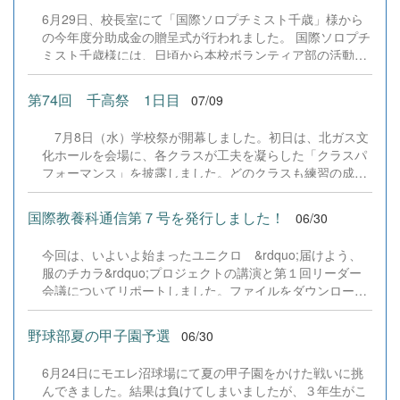
ください。皆様のご来場を心よりお待ちしております。
6月29日、校長室にて「国際ソロプチミスト千歳」様から
&nbsp; &nbsp; &nbsp;
の今年度分助成金の贈呈式が行われました。 国際ソロプチ
ミスト千歳様には、日頃から本校ボランティア部の活動を
温かく見守り、多大なるご支援をいただいております。式
では、代表の生徒が緊張しつつも、感謝の言葉とともに助
第74回 千高祭 1日目
07/09
成金を受け取りました。 地域の皆様の温かいサポートに心
から感謝し、これからも「自分たちにできる地域貢献は何
7月8日（水）学校祭が開幕しました。初日は、北ガス文
か」を考えながら、部員一丸となって一歩一歩活動を進め
化ホールを会場に、各クラスが工夫を凝らした「クラスパ
てまいります。 国際ソロプチミスト千歳の皆様、本当にあ
フォーマンス」を披露しました。どのクラスも練習の成果
りがとうございました。今後とも本校ボランティア部をよ
を存分に発揮し、会場は大いに盛り上がりました。当日は
ろしくお願いいたします！
多くの保護者の皆様にご来場いただき、生徒たちの熱演に
国際教養科通信第７号を発行しました！
06/30
温かい拍手を送っていただきました。また、学校評議員の
皆様にもご覧いただきました。ご来場いただいた皆様、あ
今回は、いよいよ始まったユニクロ &rdquo;届けよう、
りがとうございました。学校祭はまだ続きます。引き続
服のチカラ&rdquo;プロジェクトの講演と第１回リーダー
き、生徒たちの活躍にご期待ください。 学校祭テーマ ～
会議についてリポートしました。ファイルをダウンロード
テイクオフ～ ７月８日（水）オープニング・クラスパフォ
タブからダウンロードできます。生徒のこれからの活躍に
ーマンス ７月10日（金）企画展・個人発表 ７月11日
ご期待ください！
（土）一般公開日 9:00～12:30 なお、本校へご来校の
野球部夏の甲子園予選
06/30
際は、駐車スペースがございませんので、公共交通機関を
ご利用ください。 &nbsp; &nbsp; &nbsp; &nbsp;
6月24日にモエレ沼球場にて夏の甲子園をかけた戦いに挑
んできました。結果は負けてしまいましたが、３年生がこ