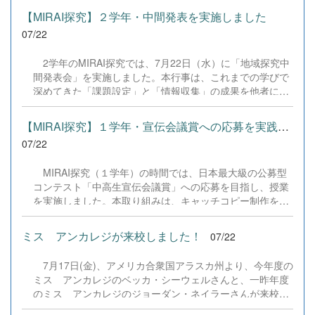
す！
らいただいたアンケートのご意見をもとに、BSC部員のプ
【MIRAI探究】２学年・中間発表を実施しました
ログラミングチームがデバッグ（不具合修正）から新機能
07/22
の実装までを行いました。今回のアップデートでは、ビジ
ネス計算・簿記・ビジネス文書・情報処理・商業経済・財
2学年のMIRAI探究では、7月22日（水）に「地域探究中
務分析・ビジネスコミュニケーションなど各ジャンルに及
間発表会」を実施しました。本行事は、これまでの学びで
ぶ計79件の更新プログラムを一挙にリリースしました。
深めてきた「課題設定」と「情報収集」の成果を他者にプ
具体的には、各検定問題数の大幅増加をはじめ、英語翻訳
レゼンテーションし、質疑応答やフィードバックを通じて
機能の追加、フォント拡大など視認性の改善、SEO対策
論理の整合性や不足している情報を自覚し、夏季休業以降
（タグの最適化）によるサイト動作の快適化を実施しまし
【MIRAI探究】１学年・宣伝会議賞への応募を実践しました
の分析・実践プロセスを加速させることを目的としていま
た（SEO対策は全てのプログラムで更新しました）。今後
07/22
す。 当日は地域貢献や観光プロモーション、商品開発、
も生徒たちの技術と発想力でより学びやすいサイトへと進
環境デザインなど多様な12のテーマごとに教室へ分かれ、
化させてまいりますので、検定合格に向けぜひ新しくなっ
MIRAI探究（１学年）の時間では、日本最大級の公募型
生徒が主体となって司会やタイムキーパーなどの進行を担
た『Compath（コンパス）』をご活用ください。 全商検定
コンテスト「中高生宣伝会議賞」への応募を目指し、授業
いました。各会場では発表と質疑応答、生徒同士の意見交
対策支援ポータルサイト「Compath（コンパス）」 ■ 生徒
を実施しました。本取り組みは、キャッチコピー制作を通
換が活発に行われ、互いの探究に真剣に耳を傾ける姿が見
アンケートにご協力いただいた学校（11校）北海道滝川西
じて、変化の激しい時代に必要な「問いを立て、考え、伝
られました。また、各会場には企業代表や起業家、地域活
高等学校／北...
える力」を育むことを目的としています。実際の企業課題
動を牽引する外部アドバイザーの方々をお招きし、生徒た
ミス アンカレジが来校しました！
07/22
に挑む経験は、進路開拓の実績になるだけでなく、「自分
ちの問いや提案に対して社会の第一線で活躍するプロの視
の言葉が社会に届く」という主体的な学びへとつながりま
点から具体的で温かいご助言をいただきました。 生徒た
7月17日(金)、アメリカ合衆国アラスカ州より、今年度の
す。 授業の初日（７／１５）は広告業界やコピーの表現
ちは他者の発表から新たな気づきを得るとともに、大人か
ミス アンカレジのベッカ・シーウェルさんと、一昨年度
技法を学び、多様な協賛企業の課題から興味のあるテーマ
らの真剣なアドバイスに耳を傾け、自分たちの探究をさら
のミス アンカレジのジョーダン・ネイラーさんが来校し
を選択。2日目（７／２２）は持ち寄ったアイデアをペア
に深める手応えをつかんだ様子でした。お越しいただいた
ました。 5月にアラスカから帰国した石井さん、8月から
ワークで検討し、「情景が浮かぶか」「言葉の選択は適切