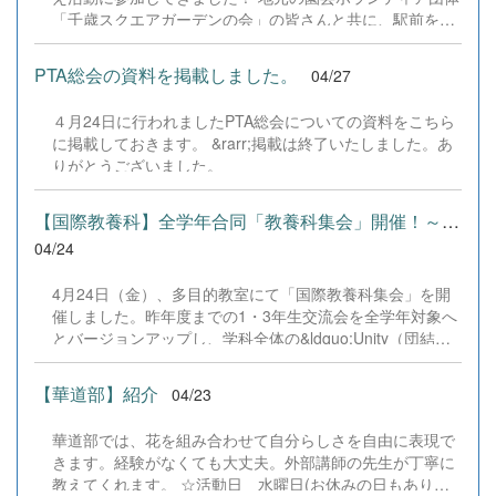
お願いします。
「千歳スクエアガーデンの会」の皆さんと共に、駅前を色
鮮やかに彩るお手伝いです。 今年、千歳空港は開港100周
年という大きな節目を迎えます。 それを記念する今回の花
PTA総会の資料を掲載しました。
04/27
壇づくりには、実は私たち高校生のアイデアも取り入れて
いただきました！自分たちが考えたデザインが、実際に形
４月24日に行われましたPTA総会についての資料をこちら
になっていく様子を見るのはとてもワクワクする経験でし
に掲載しておきます。 &rarr;掲載は終了いたしました。あ
た。 最初は慣れない手つきだった生徒たちも、アドバイス
りがとうございました。
を受けながら一つひとつ丁寧に、一生懸命に苗を植えてい
きました。地域の方々と会話を楽しみながら、心地よい汗
を流す充実した時間となりました。 ボランティア部では、
【国際教養科】全学年合同「教養科集会」開催！～Unityで踏み出す...
これからも地域に根ざした活動を大切にしていきます。 千
04/24
歳駅をご利用の際は、ぜひ私たちの想いが詰まった花壇に
注目してみてくださいね！
4月24日（金）、多目的教室にて「国際教養科集会」を開
催しました。昨年度までの1・3年生交流会を全学年対象へ
とバージョンアップし、学科全体の&ldquo;Unity（団結）
&rdquo;を深める新たな試みです。 会は、3年生の大本さ
ん、長尾くん、そして留学生のジャズミンさんによる、弾
【華道部】紹介
04/23
けるような英語の挨拶で幕を開けました。続いて国際教養
科長の水野教諭から、「Unity（団結）」「Improve
華道部では、花を組み合わせて自分らしさを自由に表現で
English more and more（英語力の向上）」「Look at the
きます。経験がなくても大丈夫。外部講師の先生が丁寧に
world（世界を視野に）」という3つのゴールを提示。生徒
教えてくれます。 ☆活動日 水曜日(お休みの日もありま
たちは教養科生としての誇りと目標を胸に刻みました。 続