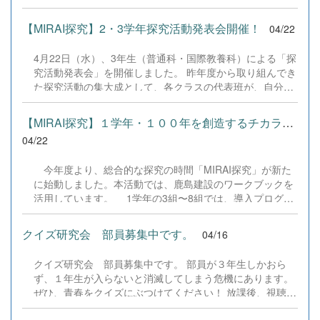
す)☆場所 被服室☆部員 ２年生３人☆主な活動内容５
いて、3年生の代表生徒4名が「国際教養科の学び」を紹
月 札幌花展に出瓶７月 学校祭文化部展示８月 花の甲
介。台湾の高校生との交流やカナダ語学研修、イングリッ
【MIRAI探究】2・3学年探究活動発表会開催！
04/22
子園北海道大会１１月 チトセ市民芸術祭に出瓶、インタ
シュサマーキャンプなど、国際性豊かな活動の魅力を余す
ーネット花展に応募２月 卒業式用の生徒玄関、来賓控え
ところなく伝えてくれました。ほとんどの生徒が原稿を見
4月22日（水）、3年生（普通科・国際教養科）による「探
室に飾る花のいけ込み 今は５月の札幌花展に向けて、お稽
ずに顔を上げて堂々と話し、3年間で培った高いスピーチ
究活動発表会」を開催しました。 昨年度から取り組んでき
古をしています。４月２２日(水)の作品です。 &nbsp;
力を存分に発揮してくれました。 グループ交流では、1〜3
た探究活動の集大成として、各クラスの代表班が、自分た
&nbsp; 実は今、部員が少なく、このままでは廃部の可能性
年生の混合チームで会話が弾みました。1年生は自作ポス
ちの視点で地域や社会の課題を見つめ、解決策を模索して
があります。でも、少人数だからこそ、一人一人が主役に
ターを手に、入学後初の英語プレゼンに挑戦！緊張しなが
きた成果を堂々と披露してくれました。 今年度は新たに
なれる部活です。５月の活動日は、１３日(水)と２２日(金)
【MIRAI探究】１学年・１００年を創造するチカラ「導入」の実施
らも懸命に伝える1年生を、2・3年生が巧みな英語でリー
BSC（ビジネス・スタディ・クラブ）による発表も加わ
です。花が好きな方、少しでも興味を持った方、ぜひ被服
04/22
ドする姿は実に...
り、例年以上に多角的な視点を持つ場となりました。参観
室まで来てください。部員一同、お待ちしています。
した2年生は、先輩たちの熱心なプレゼンテーションに大
今年度より、総合的な探究の時間「MIRAI探究」が新た
きな刺激を受けた様子で、これから本格化する「地域探
に始動しました。本活動では、鹿島建設のワークブックを
究」に向けて決意を新たにしていました。 お忙しい中ご来
活用しています。 1学年の3組〜8組では、導入プログラ
校いただいた保護者の皆さま、温かい見守りと応援をあり
ムとして『「100年」をキーワードに考えるわたしたちの
がとうございました。
社会の変化』を実施しました。このプログラムは、探究活
クイズ研究会 部員募集中です。
04/16
動において重要となる「過去・現在・未来」の視点を養う
ことを目的としています。 &nbsp; 各教室では、映像資
クイズ研究会 部員募集中です。 部員が３年生しかおら
料の視聴やグループワークが行われ、生徒たちが楽しみな
ず、１年生が入らないと消滅してしまう危機にあります。
がら探究活動の基礎を学ぶ姿が見られました。
ぜひ、青春をクイズにぶつけてください！ 放課後、視聴覚
室で活動していますので、クイズに興味のある１年生のみ