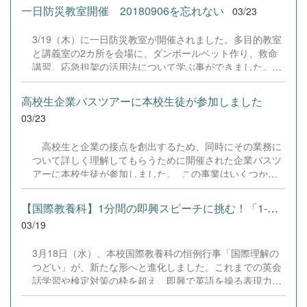
た。みんな優しい心を持っていて頼もしく感じました。そ
どうぞご期待ください！ ※なお、エッセイコンテストの概要と
一日防災教室開催 20180906を忘れない
03/23
の感謝の心を忘れずにいてほしいです。青木先生！新天地
結果についての詳細は、以下のリンクからご覧ください。
でもご活躍を応援しています！
https://www.jica.go.jp/cooperation/experience/essay/index.html
3/19（木）に一日防災教室が開催されました。多目的教室
と講義室の2カ所を会場に、ダンボールベット作り、救命
講習、応急担架の活用法について学ぶ事ができました。
講師を務めていただいたのは千歳市総務部危機管理課の皆
様です。 球技大会と同時開催で行われたこの防災教室
高校生企業バスツアーに本校生徒が参加しました
は、防災減災のための基礎知識を学習して、防災意識の高
03/23
揚を図るために毎年開催しています。試合の合間に取り組
んだ生徒達は胆振東部地震を小学生の時に経験していま
高校生と企業の接点を創出するため、同時にその業務に
す。千歳高校がある千歳市北栄は震度5強の揺れを記録し
ついて詳しく理解してもらうために開催された企業バスツ
ました。多くの生徒が通ってくる恵庭市も同様です。「と
アーに本校生徒が参加しました。 この事業はいくつかの
にかく怖かったです。」と当時を振り返る生徒もいまし
コースに別れており、本校はSKYMARK様と千歳市図書館
た。 いつどこで起きるか分からない自然災害時に自分は
様を訪問するコースを選択しました。 新千歳空港で行
冷静な行動ができるだろうか。誰かの力になることはでき
【国際教養科】1分間の即興スピーチに挑む！「1-minute English C...
われたSKYMARK様の見学では、普段は立ち入る事が難し
るだろうか。 そういったことを定期的に考える機会が求
03/19
い場所まで案内をしていただき、機内のお客様を見送ると
められます。この防災教室が未来への投資となることを期
いう経験までさせて頂きました。 航空業界のやり甲斐
待しています。千歳市総務部危機管理課の皆様方、この度
3月18日（水）、本校国際教養科の恒例行事「国際理解の
や、安全運行を実現するために多くの職種や多くのスタッ
は命に関わる大切なことをご教示いただきありがとうござ
つどい」が、新たな形へと進化しました。これまでの英会
フがその目標のために力を尽くしていることを目の当たり
いました。
話学習や検定対策の枠を超え、即興で英語を操る表現力を
にして、参加者は航空業界への関心を高める事ができまし
競うコンテスト「1-minute English Challenge」として実施
た。 千歳市図書館では図書館の運営や本の管理、情報