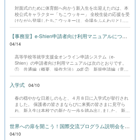
を深め、円滑な関係性を築く一助とすることを目的として
対面式のために体育館へ向かう新入生を出迎えたのは、本
います。 当日は、「自己理解に関わるカード」を用いた
校公式キャラクター「ちこウッキー」 全校生徒の応援を受
グループワークを実施しました。生徒たちは、手元の13枚
けながら登場したちこウッキーは、会場をふんわりとした
のカードを4色のカテゴリーに分類する作業を通して、客
雰囲気に包んでくれました。 くす玉が割れると、どこか誇
観的に自分自身を分析。また、それぞれの分析結果をグル
らしげでちょっと満足そうな様子も。 そして式の最後に
ープ内で共有することで、自分と他者の価値観の違いを肌
【事務室】e-Shien申請者向け利用マニュアルについて
は、新入生の退場をそっと見送り。 これからの学校生活を
で感じ、理解を深めていました。 自分の内面を見つめ直
04/14
応援しているような、優しい時間となりました。 &nbsp;
すと同時に、新しい仲間との絆を育む、大変有意義な時間
&nbsp;
となりました。
高等学校等就学支援金オンライン申請システム（e-
Shien）の申請者向け利用マニュアルは次のとおりです。
① 共通編（概要、操作方法）.pdf ② 新規申請編（意向
登録、受給資格認定申請）.pdf ③ 変更手続編（在校生受
給資格確認）.pdf
入学式
04/10
春の穏やかな日差しのもと、４月８日に入学式が挙行され
ました。 保護者の皆さまならびに来賓の皆さまに見守ら
れ、新入生は本校での新たな一歩を踏み出しました。 新し
い制服に身を包み、緊張した面持ちの中にも、高校生活へ
の期待と希望を胸にした姿が印象的でした。 今後の成長と
世界への扉を開こう！国際交流プログラム説明会を開催
活躍を、教職員一同、心より願うとともに、日々の教育活
04/10
動を通して支えてまいります。